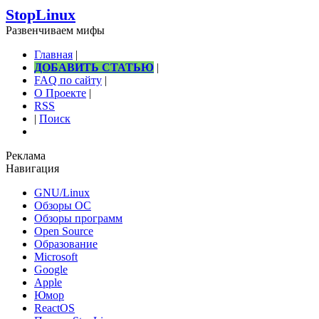
StopLinux
Развенчиваем мифы
Главная
|
ДОБАВИТЬ СТАТЬЮ
|
FAQ по сайту
|
О Проекте
|
RSS
|
Поиск
Реклама
Навигация
GNU/Linux
Обзоры ОС
Обзоры программ
Open Source
Образование
Microsoft
Google
Apple
Юмор
ReactOS