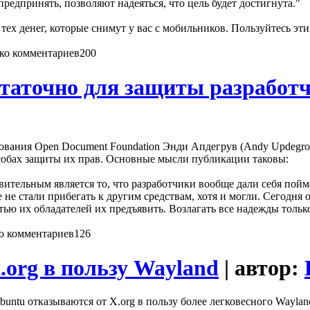
редпринять, позволяют надеяться, что цель будет достигнута."
 тех денег, которые снимут у вас с мобильников. Пользуйтесь эт
200
статочно для защиты разработ
нования Open Document Foundation Энди Апдегрув (Andy Updegrov
собах защиты их прав. Основные мысли публикации таковы:
вительным является то, что разработчики вообще дали себя пой
 не стали прибегать к другим средствам, хотя и могли. Сегодн
ю их обладателей их предъявить. Возлагать все надежды только 
126
.org в пользу Wayland
| автор:
Ubuntu отказываются от X.org в пользу более легковесного Wayla