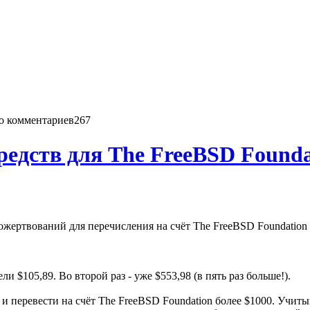
267
редств для The FreeBSD Founda
пожертвований для перечисления на счёт The FreeBSD Foundation 
 $105,89. Во второй раз - уже $553,98 (в пять раз больше!).
 и перевести на счёт The FreeBSD Foundation более $1000. Учит