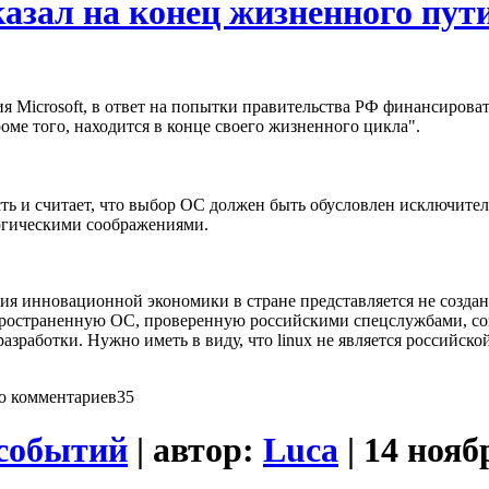
указал на конец жизненного пут
 Microsoft, в ответ на попытки правительства РФ финансирова
 кроме того, находится в конце своего жизненного цикла".
сть и считает, что выбор ОС должен быть обусловлен исключите
логическими соображениями.
тия инновационной экономики в стране представляется не созда
аспространенную ОС, проверенную российскими спецслужбами, с
зработки. Нужно иметь в виду, что linux не является российско
35
 событий
| автор:
Luca
| 14 нояб