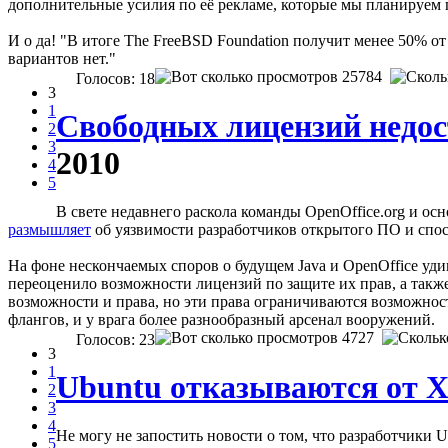
дополнительные усилия по её рекламе, которые мы планируем п
И о да! "В итоге The FreeBSD Foundation получит менее 50% от
вариантов нет."
25784
Голосов: 18
3
1
Свободных лицензий недо
2
3
2010
4
5
В свете недавнего раскола команды OpenOffice.org и ос
размышляет
об уязвимости разработчиков открытого ПО и спо
На фоне нескончаемых споров о будущем Java и OpenOffice уди
переоценило возможности лицензий по защите их прав, а также
возможности и права, но эти права ограничиваются возможность
флангов, и у врага более разнообразный арсенал вооружений.
4727
Голосов: 23
3
1
Ubuntu отказываются от X
2
3
4
Не могу не запостить новости о том, что разработчики 
5