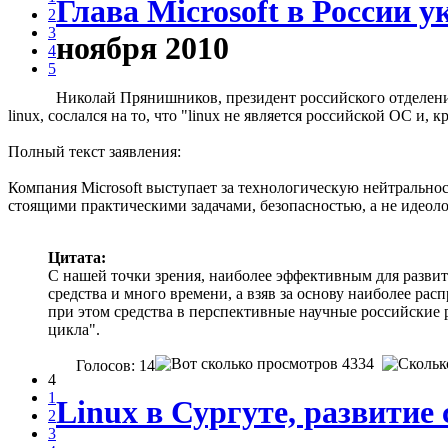
Глава Microsoft в России 
2
3
ноября 2010
4
5
Николай Прянишников, президент российского отделения
linux, сослался на то, что "linux не является российской ОС и,
Полный текст заявления:
Компания Microsoft выступает за технологическую нейтрально
стоящими практическими задачами, безопасностью, а не идео
Цитата:
С нашей точки зрения, наиболее эффективным для разви
средства и много времени, а взяв за основу наиболее р
при этом средства в перспективные научные российские ра
цикла".
4334
Голосов: 14
4
1
Linux в Сургуте, развитие
2
3