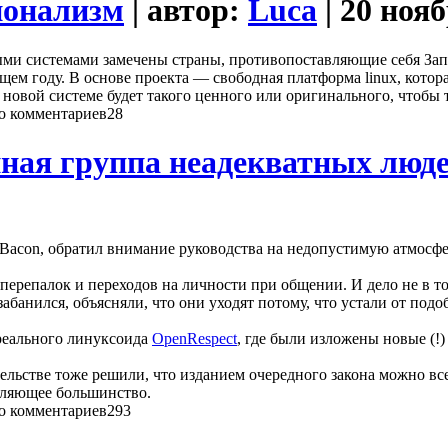
ионализм
| автор:
Luca
| 20 ноя
и системами замечены страны, противопоставляющие себя Запад
 году. В основе проекта — свободная платформа linux, которая 
 новой системе будет такого ценного или оригинального, чтобы
28
нная группа неадекватных люд
Bacon, обратил внимание руководства на недопустимую атмосфе
перепалок и переходов на личности при общении. И дело не в т
озабанился, объясняли, что они уходят потому, что устали от под
реального линуксоида
OpenRespect
, где были изложены новые (!)
тельстве тоже решили, что изданием очередного закона можно вс
авляющее большинство.
293