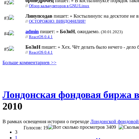
бронедрочец
пишет: » В костылинуксе порядок тако
#2
//
Обзор калькуляторов в GNU/Linux
Линупсодав
пишет: » Костылинупс на десктопе не в
#3
//
ОСТОРОЖНО: ВИНДОФИЛИЯ!
admin
пишет: »
БоЗяН
, ожидаемо.
(30.01.2023)
#4
//
ReactOS 0.4.1
БоЗяН
пишет: » Хех. Чёт делать было нечего - дело б
#5
//
ReactOS 0.4.1
Больше комментариев >>
Лондонская фондовая биржа в
2010
В рамках освещения истории о переходе
Лондонской фондовой 
3409
Голосов: 19
3
1