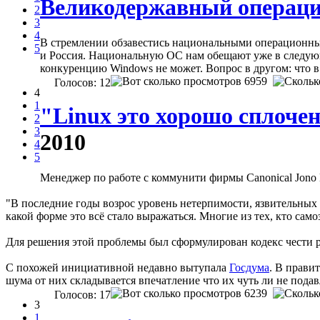
Великодержавный операц
2
3
4
В стремлении обзавестись национальными операционным
5
и Россия. Национальную ОС нам обещают уже в следующем
конкуренцию Windows не может. Вопрос в другом: что в
6959
Голосов: 12
4
1
"Linux это хорошо сплоче
2
3
2010
4
5
Менеджер по работе с коммунити фирмы Canonical Jono 
"В последние годы возрос уровень нетерпимости, язвительных 
какой форме это всё стало выражаться. Многие из тех, кто сам
Для решения этой проблемы был сформулирован кодекс чести 
С похожей инициативной недавно вытупала
Госдума
. В прави
шума от них складывается впечатление что их чуть ли не под
6239
Голосов: 17
3
1