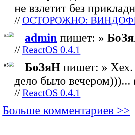
не взлетит без прикладн
//
ОСТОРОЖНО: ВИНДОФ
admin
пишет: »
БоЗ
#4
//
ReactOS 0.4.1
БоЗяН
пишет: » Хех. 
#5
дело было вечером)))...
//
ReactOS 0.4.1
Больше комментариев >>