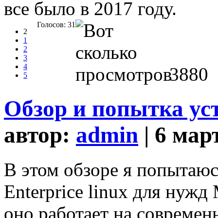
все было в 2017 году.
Голосов: 31
2
1
2
3
4
3880
5
Обзор и попытка ус
автор:
admin
| 6 мар
В этом обзоре я попытаю
Enterprice linux для нуж
оно работает на современ