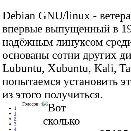
Debian GNU/linux - ветер
впервые выпущенный в 19
надёжным линуксом среди
основаны сотни других ди
Lubuntu, Xubuntu, Kali, Tal
попытаемся установить э
из этого получиться.
Голосов: 4
1
1
2
3
4