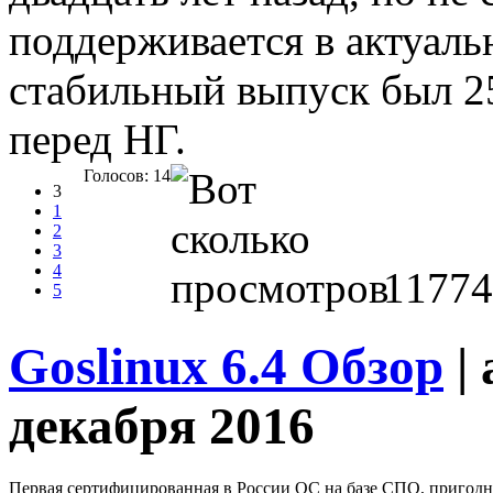
поддерживается в актуаль
стабильный выпуск был 25
перед НГ.
Голосов: 14
3
1
2
3
4
11774
5
Goslinux 6.4 Обзор
|
декабря 2016
Первая сертифицированная в России ОС на базе СПО, пригодн