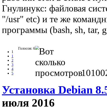
Гнулинукс: файловая систе
"/usr" etc) и те же коман
программы (bash, sh, tar, g
Голосов: 6
1
1
2
3
4
10100
5
Установка Debian 8
июля 2016