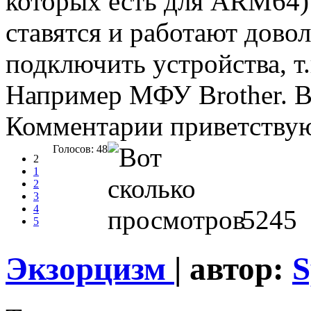
которых есть для ARM64) 
ставятся и работают дово
подключить устройства, т
Например МФУ Brother. Во
Комментарии приветствую
Голосов: 48
2
1
2
3
4
5245
5
Экзорцизм
| автор:
S