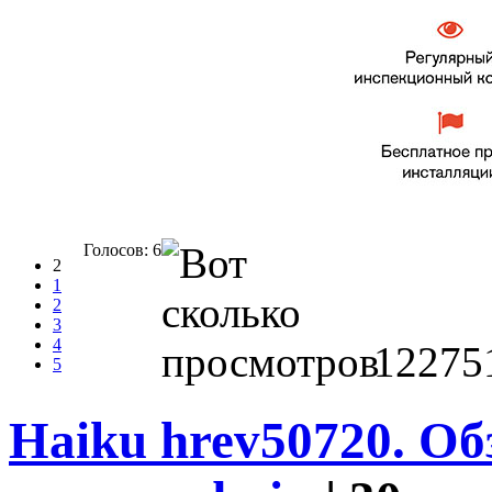
Голосов: 6
2
1
2
3
4
12275
5
Haiku hrev50720. Об