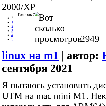
2000/XP
Голосов: 7
3
1
2
3
4
2949
5
linux на m1
| автор:
сентября 2021
Я пытаюсь установить дис
UTM на mac mini M1. Неко