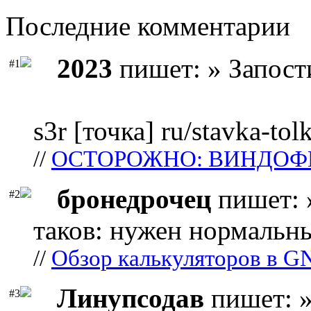
Последние комментарии
2023
пишет: » Запост
#1
s3r [точка] ru/stavka-tol
//
ОСТОРОЖНО: ВИНДОФ
бронедрочец
пишет: 
#2
таков: нужен нормальны
//
Обзор калькуляторов в G
Линупсодав
пишет: »
#3