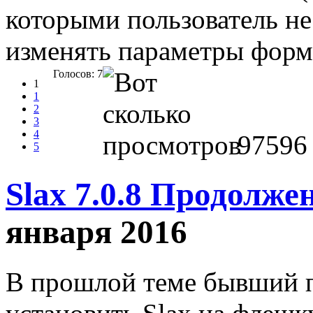
которыми пользователь н
изменять параметры фор
Голосов: 7
1
1
2
3
4
97596
5
Slax 7.0.8 Продолже
января 2016
В прошлой теме бывший п