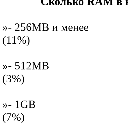
Сколько RAM в 
»- 256MB и менее
(11%)
»- 512MB
(3%)
»- 1GB
(7%)