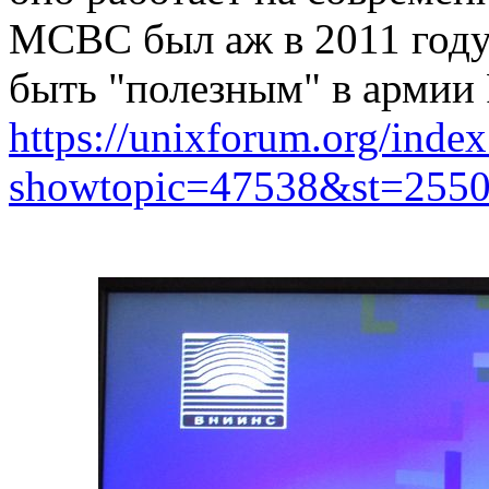
МСВС был аж в 2011 году,
быть "полезным" в армии
https://unixforum.org/inde
showtopic=47538&st=255