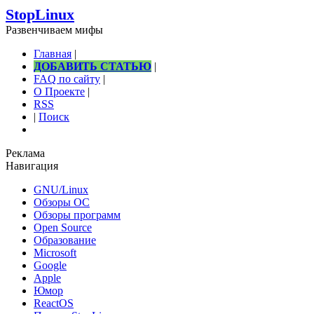
StopLinux
Развенчиваем мифы
Главная
|
ДОБАВИТЬ СТАТЬЮ
|
FAQ по сайту
|
О Проекте
|
RSS
|
Поиск
Реклама
Навигация
GNU/Linux
Обзоры ОС
Обзоры программ
Open Source
Образование
Microsoft
Google
Apple
Юмор
ReactOS