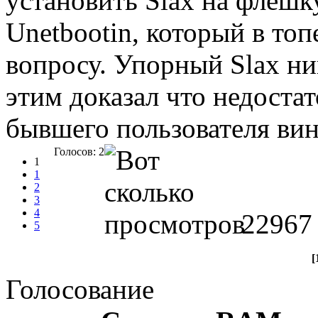
установить Slax на флеш
Unetbootin, который в то
вопросу. Упорный Slax ни
этим доказал что недоста
бывшего пользователя вин
Голосов: 2
1
1
2
3
4
22967
5
[
Голосование