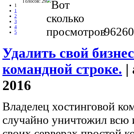
Голосов: 29
1
1
2
3
4
96260
5
Удалить свой бизнес
командной строке.
|
2016
Владелец хостинговой ко
случайно уничтожил всю
своих серверах простой к