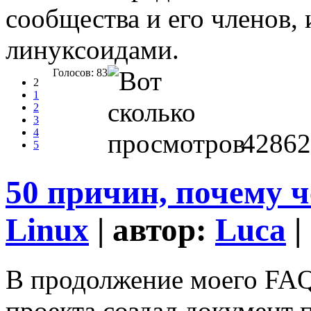
сообщества и его членов
линуксоидами.
Голосов: 83
2
1
2
3
4
42862
5
50 причин, почему 
Linux
| автор:
Luca
|
В продолжение моего FAQ
проекта создал документ 