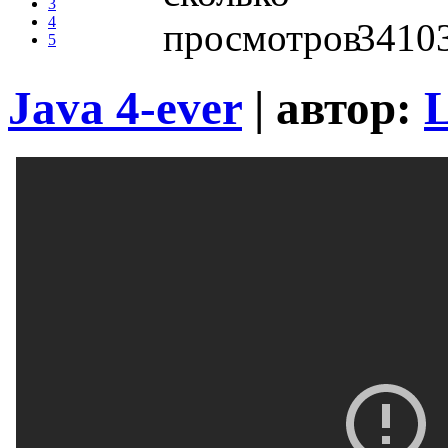
3
4
3410
5
Java 4-ever
| автор: