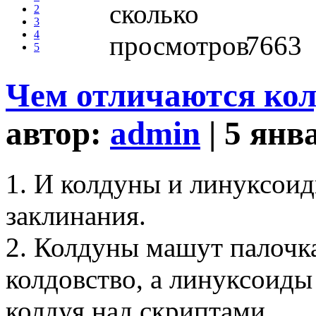
2
3
4
7663
5
Чем отличаются кол
автор:
admin
| 5 янв
1. И колдуны и линуксоид
заклинания.
2. Колдуны машут палочк
колдовство, а линуксоиды
колдуя над скриптами