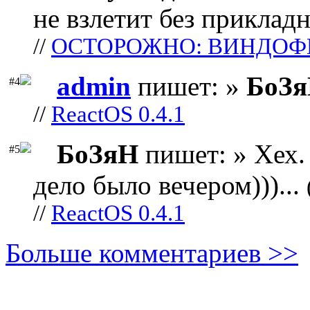
не взлетит без прикладн
//
ОСТОРОЖНО: ВИНДОФ
admin
пишет: »
БоЗ
#4
//
ReactOS 0.4.1
БоЗяН
пишет: » Хех. 
#5
дело было вечером)))...
//
ReactOS 0.4.1
Больше комментариев >>