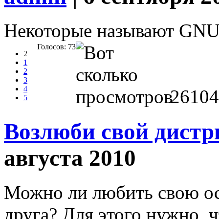
Некоторые называют GNU/l
Голосов: 73
2
1
2
3
4
26104
5
Возлюби свой дистр
августа 2010
Можно ли любить свою ос
друга? Для этого нужно, ч