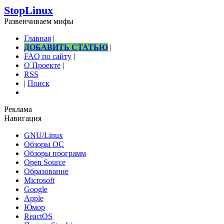
StopLinux
Развенчиваем мифы
Главная
|
ДОБАВИТЬ СТАТЬЮ
|
FAQ по сайту
|
О Проекте
|
RSS
|
Поиск
Реклама
Навигация
GNU/Linux
Обзоры ОС
Обзоры программ
Open Source
Образование
Microsoft
Google
Apple
Юмор
ReactOS