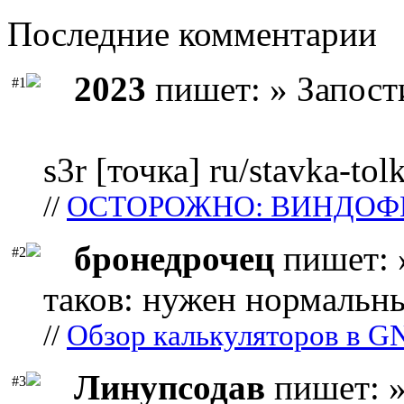
Последние комментарии
2023
пишет: » Запост
#1
s3r [точка] ru/stavka-tol
//
ОСТОРОЖНО: ВИНДОФ
бронедрочец
пишет: 
#2
таков: нужен нормальны
//
Обзор калькуляторов в G
Линупсодав
пишет: »
#3