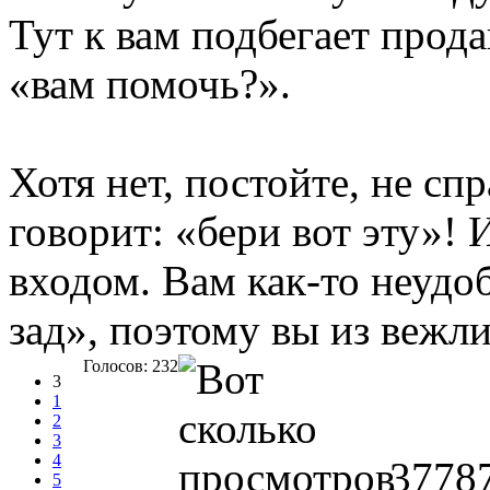
Тут к вам подбегает прод
«вам помочь?».
Хотя нет, постойте, не сп
говорит: «бери вот эту»!
входом. Вам как-то неудо
зад», поэтому вы из вежл
Голосов: 232
3
1
2
3
4
3778
5