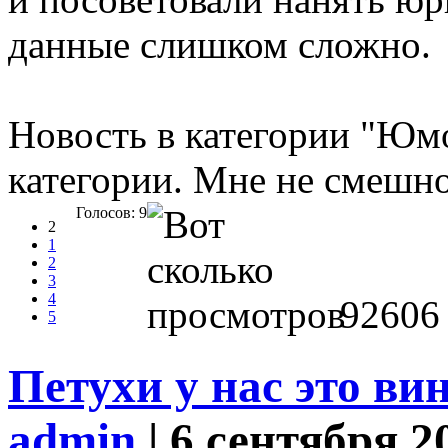
данные слишком сложно.
Новость в категории "Юмо
категории. Мне не смешно
Голосов: 9
2
1
2
3
4
92606
5
Петухи у нас это ви
admin
| 6 сентября 2