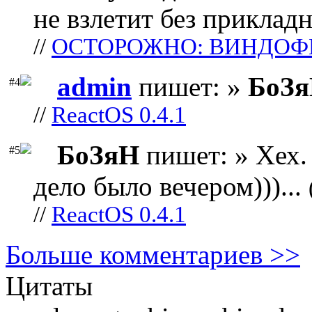
не взлетит без прикладн
//
ОСТОРОЖНО: ВИНДОФ
admin
пишет: »
БоЗ
#4
//
ReactOS 0.4.1
БоЗяН
пишет: » Хех. 
#5
дело было вечером)))...
//
ReactOS 0.4.1
Больше комментариев >>
Цитаты