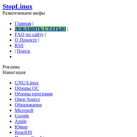
StopLinux
Развенчиваем мифы
Главная
|
ДОБАВИТЬ СТАТЬЮ
|
FAQ по сайту
|
О Проекте
|
RSS
|
Поиск
Реклама
Навигация
GNU/Linux
Обзоры ОС
Обзоры программ
Open Source
Образование
Microsoft
Google
Apple
Юмор
ReactOS