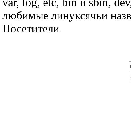
var, log, etc, bin и sbin, de
любимые линуксячьи наз
Посетители