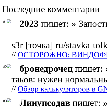
Последние комментарии
2023
пишет: » Запост
#1
s3r [точка] ru/stavka-tol
//
ОСТОРОЖНО: ВИНДОФ
бронедрочец
пишет: 
#2
таков: нужен нормальны
//
Обзор калькуляторов в G
Линупсодав
пишет: »
#3