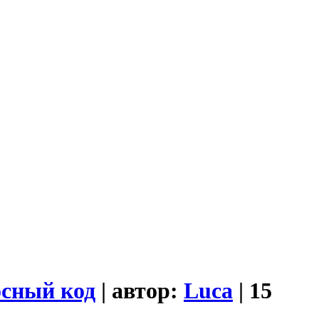
осный код
| автор:
Luca
| 15