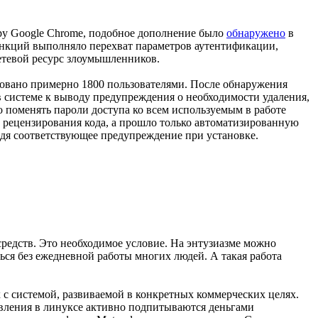
ру Google Chrome, подобное дополнение было
обнаружено
в
 функций выполняло перехват параметров аутентификации,
етевой ресурс злоумышленников.
зовано примерно 1800 пользователями. После обнаружения
 системе к выводу предупреждения о необходимости удаления,
о поменять пароли доступа ко всем используемым в работе
о рецензирования кода, а прошло только автоматизированную
одя соответствующее предупреждение при установке.
редств. Это необходимое условие. На энтузиазме можно
ься без ежедневной работы многих людей. А такая работа
х с системой, развиваемой в конкретных коммерческих целях.
авления в линуксе активно подпитываются деньгами