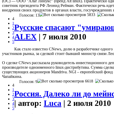
(ОС) — ООО "Альт Линукс" (бренд Alt linux). Практически од
советник президента РФ Леонид Рейман. Фактически речь идет
внедрения своих продуктов в органах власти, госучреждениях 
5833
Голосов: 13
4
1
Русские спасают "умираю
2
3
ALEX
| 7 июля 2010
4
5
Как стало известно CNews, долю в разработчике одног
участников рынка, за сделкой стоит бывший министр связи Ле
О сделке CNews рассказала руководитель инвестиционного де
производителе одноименного linux-дистрибутива. Сумма сделки
существующих акционеров Mandriva. NGI – европейский фонд с 
Чапайкина.
6618
Голосов: 9
4
1
Россия. Далеко ли до мейн
2
3
| автор:
Luca
| 2 июля 2010
4
5