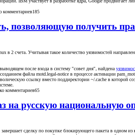
аций. IBM участвует в разработке ядра, Google продвигает лин
185
ть, позволяющую получить пра
inux в 2 счета. Учитывая такое количество уязвимостей направ
 выводящем после входа в систему "совет дня", найдена
уязвимос
созданием файла motd.legal-notice в процессе активации pam_mo
имволическую ссылку вместо поддиректории ~/.cache в которой 
истеме.
65
каз на русскую национальную 
и" завершает сделку по покупке блокирующего пакета в одном и