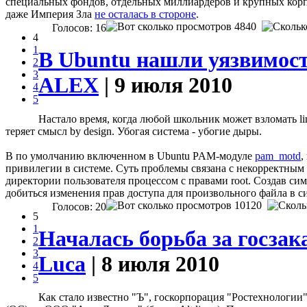
специальных фондов, отдельных миллиардеров и крупных корпор
даже Империя Зла
не осталась в стороне
.
4840
Голосов: 16
4
1
В Ubuntu нашли уязвимос
2
3
ALEX
| 9 июля 2010
4
5
Настало время, когда любой школьник может взломать l
теряет смысл by design. Убогая система - убогие дыры.
В по умолчанию включенном в Ubuntu PAM-модуле
pam_motd
,
привилегии в системе. Суть проблемы связана с некорректным 
директории пользователя процессом с правами root. Создав с
добиться изменения прав доступа для произвольного файла в с
10120
Голосов: 20
5
1
Началась борьба за госза
2
3
Luca
| 8 июля 2010
4
5
Как стало известно "Ъ", госкорпорация "Ростехнологи