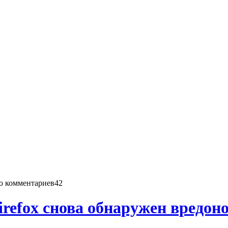
42
irefox снова обнаружен вредон