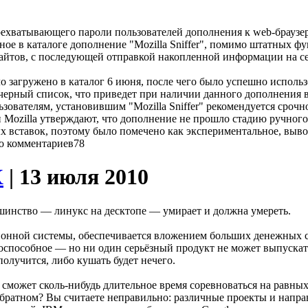
рехватывающего пароли пользователей дополнения к web-браузе
ленное в каталоге дополнение "Mozilla Sniffer", помимо штатных
сайтов, с последующей отправкой накопленной информации на с
о загружено в каталог 6 июня, после чего было успешно исполь
черный список, что приведет при наличии данного дополнения в
зователям, установившим "Mozilla Sniffer" рекомендуется срочн
и Mozilla утверждают, что дополнение не прошло стадию ручног
х вставок, поэтому было помечено как экспериментальное, выв
78
X
| 13 июля 2010
льшинство — линукс на десктопе — умирает и должна умереть.
ционной системы, обеспечивается вложением больших денежных с
тоспособное — но ни один серьёзный продукт не может выпускат
олучится, либо кушать будет нечего.
е сможет сколь-нибудь длительное время соревноваться на равны
обратном? Вы считаете неправильно: различные проекты и напр