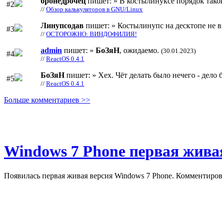
бронедрочец
пишет: » В костылинуксе порядок тако
#2
//
Обзор калькуляторов в GNU/Linux
Линупсодав
пишет: » Костылинупс на десктопе не в
#3
//
ОСТОРОЖНО: ВИНДОФИЛИЯ!
admin
пишет: »
БоЗяН
, ожидаемо.
(30.01.2023)
#4
//
ReactOS 0.4.1
БоЗяН
пишет: » Хех. Чёт делать было нечего - дело б
#5
//
ReactOS 0.4.1
Больше комментариев >>
Windows 7 Phone первая жива
Появилась первая живая версия Windows 7 Phone. Комментироват