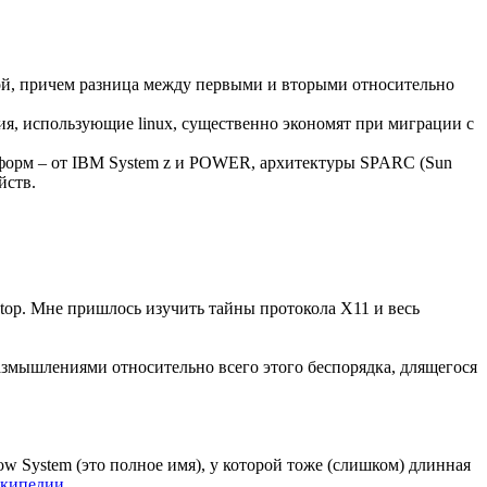
кой, причем разница между первыми и вторыми относительно
я, использующие linux, существенно экономят при миграции с
атформ – от IBM System z и POWER, архитектуры SPARC (Sun
йств.
ktop. Мне пришлось изучить тайны протокола X11 и весь
размышлениями относительно всего этого беспорядка, длящегося
w System (это полное имя), у которой тоже (слишком) длинная
икипедии
.