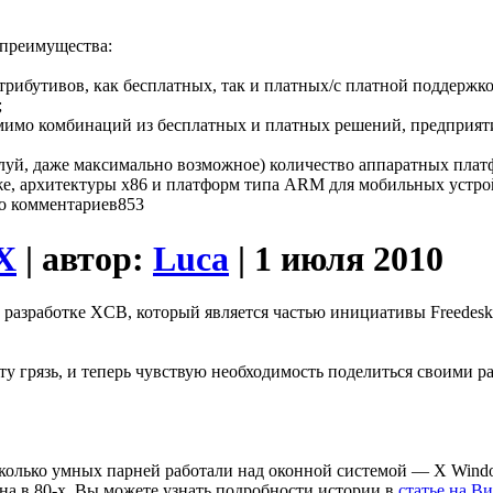
 преимущества:
трибутивов, как бесплатных, так и платных/с платной поддерж
;
мимо комбинаций из бесплатных и платных решений, предприяти
жалуй, даже максимально возможное) количество аппаратных пл
но же, архитектуры x86 и платформ типа ARM для мобильных устро
853
X
| автор:
Luca
| 1 июля 2010
к разработке XCB, который является частью инициативы Freedes
эту грязь, и теперь чувствую необходимость поделиться своими 
сколько умных парней работали над оконной системой — X Windo
ана в 80-х. Вы можете узнать подробности истории в
статье на В