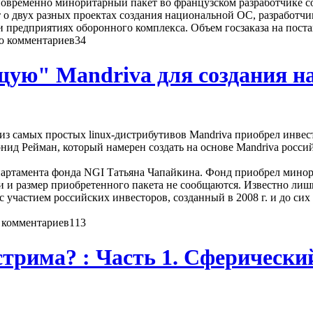
новременно миноритарный пакет во французском разработчике с
 о двух разных проектах создания национальной ОС, разработч
и предприятиях оборонного комплекса. Объем госзаказа на поста
34
щую" Mandriva для создания 
о из самых простых linux-дистрибутивов Mandriva приобрел ин
онид Рейман, который намерен создать на основе Mandriva росс
партамента фонда NGI Татьяна Чапайкина. Фонд приобрел мино
 и размер приобретенного пакета не сообщаются. Известно лишь
участием российских инвесторов, созданный в 2008 г. и до сих
113
стрима? : Часть 1. Сферически