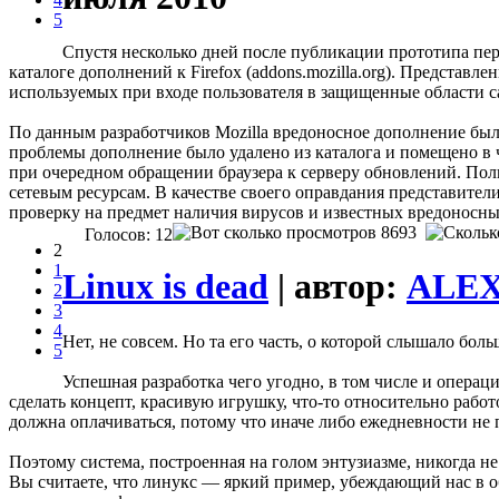
5
Спустя несколько дней после публикации прототипа пе
каталоге дополнений к Firefox (addons.mozilla.org). Представ
используемых при входе пользователя в защищенные области 
По данным разработчиков Mozilla вредоносное дополнение был
проблемы дополнение было удалено из каталога и помещено в 
при очередном обращении браузера к серверу обновлений. Поль
сетевым ресурсам. В качестве своего оправдания представител
проверку на предмет наличия вирусов и известных вредоносны
8693
Голосов: 12
2
1
Linux is dead
| автор:
ALE
2
3
4
Нет, не совсем. Но та его часть, о которой слышало бо
5
Успешная разработка чего угодно, в том числе и опера
сделать концепт, красивую игрушку, что-то относительно рабо
должна оплачиваться, потому что иначе либо ежедневности не п
Поэтому система, построенная на голом энтузиазме, никогда н
Вы считаете, что линукс — яркий пример, убеждающий нас в 