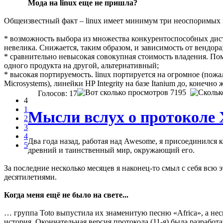
Мода на linux еще не пришла?
Общеизвестный факт – linux имеет минимум три неоспоримых
* возможность выбора из множества конкурентоспособных дис
невелика. Снижается, таким образом, и зависимость от вендора
* сравнительно невысокая совокупная стоимость владения. По
одного продукта на другой, альтернативный;
* высокая портируемость. linux портируется на огромное (по
Microsystems), линейки HP Integrity на базе Itanium до, конеч
7195
Голосов: 17
4
1
Мысли вслух о протоколе 
2
3
4
Два года назад, работая над Awesome, я присоединился 
5
древний и таинственный мир, окружающий его.
За последние несколько месяцев я наконец-то смыл с себя всю 
десятилетиями.
Когда меня ещё не было на свете...
… группа Toto выпустила их знаменитую песню «Africa», а не
история. Окончательная версия протокола (11-я) была разработ