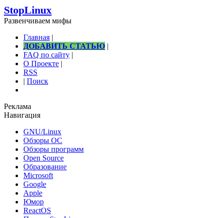
StopLinux
Развенчиваем мифы
Главная
|
ДОБАВИТЬ СТАТЬЮ
|
FAQ по сайту
|
О Проекте
|
RSS
|
Поиск
Реклама
Навигация
GNU/Linux
Обзоры ОС
Обзоры программ
Open Source
Образование
Microsoft
Google
Apple
Юмор
ReactOS