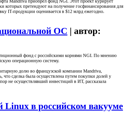
офта Mandriva приобрел фонд NGI. Этот проект курирует
ики которых претендуют на получение госфинансирования для
вку IT-продукции оценивается в $12 млрд ежегодно.
национальной ОС
| автор:
вестиционный фонд с российскими корнями NGI. По мнению
ийскую операционную систему.
ритарную долю во французской компании Mandriva,
, что сделка была осуществлена путем покупки долей у
 пор не осуществлявший инвестиций в ИТ, рассказала
й Linux в российском вакууме