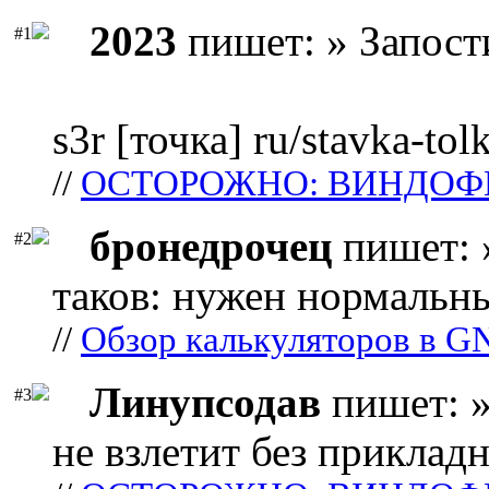
2023
пишет: » Запост
#1
s3r [точка] ru/stavka-tol
//
ОСТОРОЖНО: ВИНДОФ
бронедрочец
пишет: 
#2
таков: нужен нормальны
//
Обзор калькуляторов в G
Линупсодав
пишет: »
#3
не взлетит без прикладн