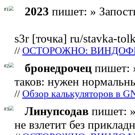
2023
пишет: » Запост
#1
s3r [точка] ru/stavka-tol
//
ОСТОРОЖНО: ВИНДОФ
бронедрочец
пишет: 
#2
таков: нужен нормальны
//
Обзор калькуляторов в G
Линупсодав
пишет: »
#3
не взлетит без прикладн