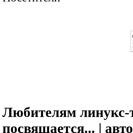
Любителям линукс-
посвящается... | авт