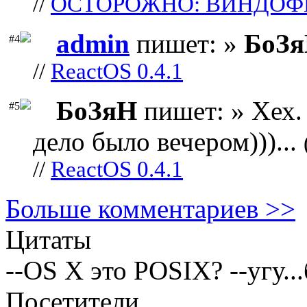
//
ОСТОРОЖНО: ВИНДОФ
admin
пишет: »
БоЗ
#4
//
ReactOS 0.4.1
БоЗяН
пишет: » Хех. 
#5
дело было вечером)))...
//
ReactOS 0.4.1
Больше комментариев >>
Цитаты
--OS X это POSIX? --угу...
Посетители