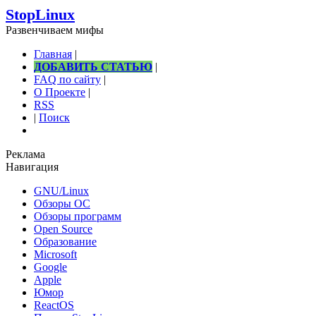
StopLinux
Развенчиваем мифы
Главная
|
ДОБАВИТЬ СТАТЬЮ
|
FAQ по сайту
|
О Проекте
|
RSS
|
Поиск
Реклама
Навигация
GNU/Linux
Обзоры ОС
Обзоры программ
Open Source
Образование
Microsoft
Google
Apple
Юмор
ReactOS