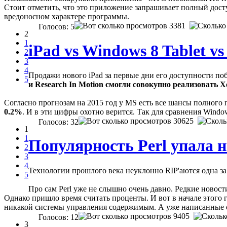
Стоит отметить, что это приложение запрашивает полный дос
вредоносном характере программы.
3381
Голосов: 5
2
1
iPad vs Windows 8 Tablet v
2
3
4
Продажи нового iPad за первые дни его доступности по
5
и Research In Motion смогли совокупно реализовать X
Согласно прогнозам на 2015 год у MS есть все шансы полного п
0.2%
. И в эти цифры охотно верится. Так для сравнения Window
30625
Голосов: 32
1
1
Популярность Perl упала 
2
3
4
Технологии прошлого века неуклонно RIP'аются одна за 
5
Про сам Perl уже не слышно очень давно. Редкие новост
Однако пришло время считать проценты. И вот в начале этого 
никакой системы управления содержимым. А уже написанные 
9405
Голосов: 12
3