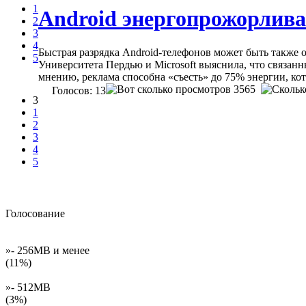
1
Android энергопрожорлива
2
3
4
Быстрая разрядка Android-телефонов может быть также
5
Университета Пердью и Microsoft выяснила, что связан
мнению, реклама способна «съесть» до 75% энергии, к
3565
Голосов: 13
3
1
2
3
4
5
Голосование
»- 256MB и менее
(11%)
»- 512MB
(3%)