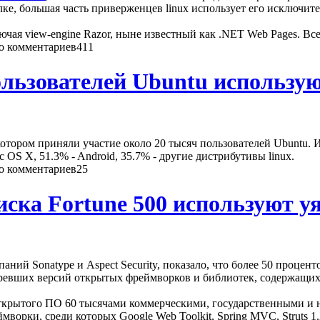
ке, большая часть приверженцев linux использует его исключите
ючая view-engine Razor, ныне известный как .NET Web Pages. Вс
411
ользователей Ubuntu использу
котором приняли участие около 20 тысяч пользователей Ubuntu.
OS X, 51.3% - Android, 35.7% - другие дистрибутивы linux.
25
иска Fortune 500 используют 
ний Sonatype и Aspect Security, показало, что более 50 процен
аревших версий открытых фреймворков и библиотек, содержащих
ткрытого ПО 60 тысячами коммерческими, государственными и н
ворки, среди которых Google Web Toolkit, Spring MVC, Struts 1.