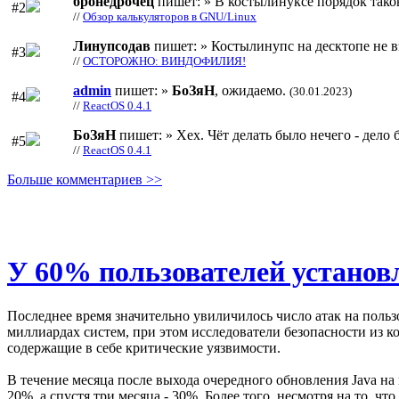
бронедрочец
пишет: » В костылинуксе порядок тако
#2
//
Обзор калькуляторов в GNU/Linux
Линупсодав
пишет: » Костылинупс на десктопе не в
#3
//
ОСТОРОЖНО: ВИНДОФИЛИЯ!
admin
пишет: »
БоЗяН
, ожидаемо.
(30.01.2023)
#4
//
ReactOS 0.4.1
БоЗяН
пишет: » Хех. Чёт делать было нечего - дело б
#5
//
ReactOS 0.4.1
Больше комментариев >>
У 60% пользователей установ
Последнее время значительно увиличилось число атак на пользо
миллиардах систем, при этом исследователи безопасности из 
содержащие в себе критические уязвимости.
В течение месяца после выхода очередного обновления Java на 
20%, а спустя три месяца - 30%. Более того, несмотря на то, 