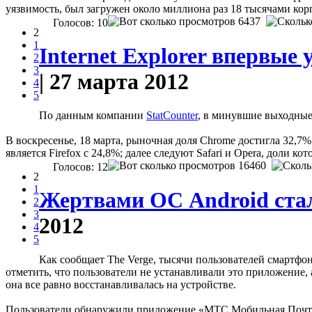
уязвимость, был загружен около миллиона раз 18 тысячами кор
6437
Голосов: 10
2
1
Internet Explorer впервые
2
3
| 27 марта 2012
4
5
По данным компании
StatCounter
, в минувшие выходные 
В воскресенье, 18 марта, рыночная доля Chrome достигла 32,7%
является Firefox с 24,8%; далее следуют Safari и Opera, доли ко
16460
Голосов: 12
2
1
Жертвами ОС Android ста
2
3
2012
4
5
Как сообщает The Verge, тысячи пользователей смартф
отметить, что пользователи не устанавливали это приложение,
она все равно восстанавливалась на устройстве.
Пользователи обнаружили приложение «МТС Мобильная Почта» в