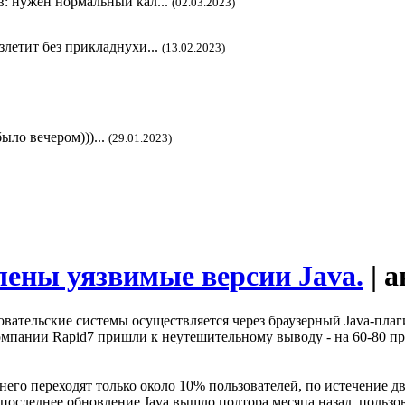
в: нужен нормальный кал...
(02.03.2023)
злетит без прикладнухи...
(13.02.2023)
ыло вечером)))...
(29.01.2023)
лены уязвимые версии Java.
| 
вательские системы осуществляется через браузерный Java-плаги
компании Rapid7 пришли к неутешительному выводу - на 60-80 п
него переходят только около 10% пользователей, по истечение д
что последнее обновление Java вышло полтора месяца назад, поль