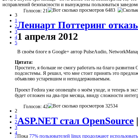
исправлений безопасности и вынуждены пользоваться заведом
6483
Голосов: 21
3
1
Леннарт Поттеринг отказы
2
3
1 апреля 2012
4
5
В своём блоге в Google+ автор PulseAudio, NetworkManag
Цитата:
Простите, я больше не смогу работать на благо развития 
подсистемы. Я решил, что мне стоит принять это предложе
объявляю устаревшим и неподдерживаемым.
Проект Fedora уже оповещён о моём уходе, и теперь в экс
будет отложен на два-три месяца, ввиду сложности интегр
32534
Голосов: 42
2
1
ASP.NET стал OpenSource
2
3
4
Пока
77% пользователей linux продолжают использоват