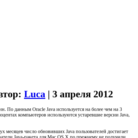
автор:
Luca
| 3 апреля 2012
н. По данным Oracle Java используется на более чем на 3
роцентах компьютеров используются устаревшие версии Java,
вух месяцев число обновивших Java пользователей достигает
зователи Java-пакета для Mac OS X по прежнему не получили