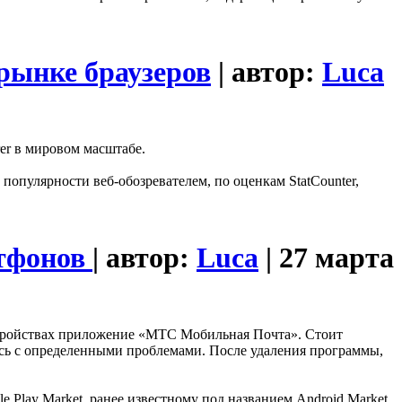
 рынке браузеров
| автор:
Luca
er в мировом масштабе.
 популярности веб-обозревателем, по оценкам StatCounter,
ртфонов
| автор:
Luca
| 27 марта
устройствах приложение «МТС Мобильная Почта». Стоит
лись с определенными проблемами. После удаления программы,
lay Market, ранее известному под названием Android Market.