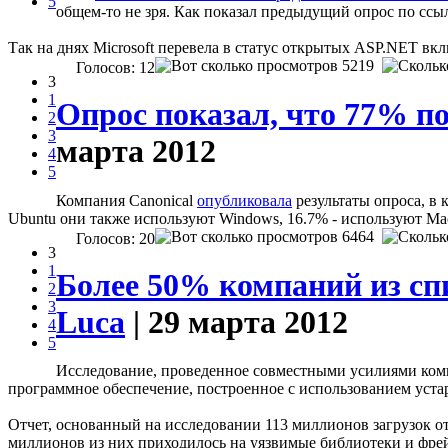
5
общем-то не зря. Как показал предыдущий опрос по ссыл
Так на днях Microsoft перевела в статус открытых ASP.NET вкл
5219
Голосов: 12
3
1
Опрос показал, что 77% п
2
3
марта 2012
4
5
Компания Canonical
опубликовала
результаты опроса, в 
Ubuntu они также используют Windows, 16.7% - используют Mac 
6464
Голосов: 20
3
1
Более 50% компаний из сп
2
3
Luca
| 29 марта 2012
4
5
Исследование, проведенное совместными усилиями компа
программное обеспечение, построенное с использованием уст
Отчет, основанный на исследовании 113 миллионов загрузок о
миллионов из них приходилось на уязвимые библиотеки и фрейм