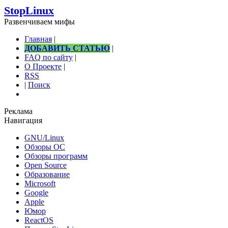
StopLinux
Развенчиваем мифы
Главная
|
ДОБАВИТЬ СТАТЬЮ
|
FAQ по сайту
|
О Проекте
|
RSS
|
Поиск
Реклама
Навигация
GNU/Linux
Обзоры ОС
Обзоры программ
Open Source
Образование
Microsoft
Google
Apple
Юмор
ReactOS