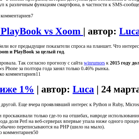
туп к различным функциям смартфона, в частности к SMS-сообщ
7
s PlayBook vs Xoom
| автор:
Luc
били все предыдущие показатели спроса на планшет. Что интерес
oom и PlayBook за целый год
.
ровала. Так согласно прогнозу с сайта
winrumors
к
2015 году д
s Phone за полтора года занял только 0.46% рынка.
11
ниже 1%
| автор:
Luca
| 24 март
другой. Еще вчера проявлявший интерес к Python и Ruby, Micros
и проскакивали только где-то на отшибах, навроде использовани
года доля Perl на веб-серверах впервые упала ниже одного проц
обычно переписываются на PHP (шило на мыло).
50