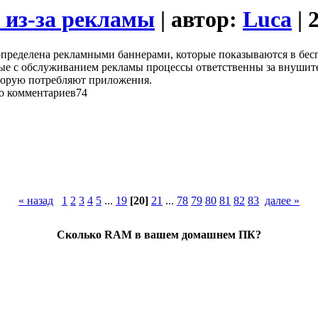
 из-за рекламы
| автор:
Luca
| 
 определена рекламными баннерами, которые показываются в бес
ные с обслуживанием рекламы процессы ответственны за внушите
оторую потребляют приложения.
74
« назад
1
2
3
4
5
...
19
[20]
21
...
78
79
80
81
82
83
далее »
Сколько RAM в вашем домашнем ПК?