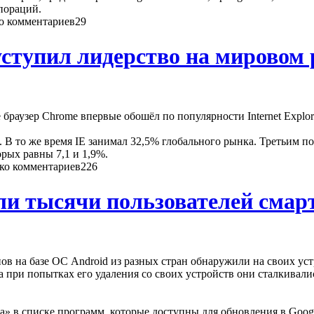
пораций.
29
 уступил лидерство на мировом
браузер Chrome впервые обошёл по популярности Internet Explor
. В то же время IE занимал 32,5% глобального рынка. Третьим по
торых равны 7,1 и 1,9%.
226
ли тысячи пользователей сма
онов на базе ОС Android из разных стран обнаружили на своих 
 а при попытках его удаления со своих устройств они сталкива
 списке программ, которые доступны для обновления в Google P