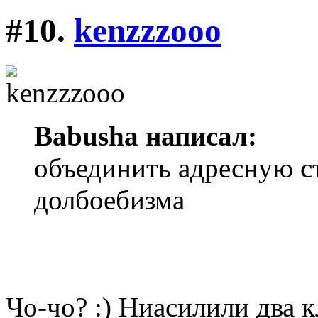
#10.
kenzzzooo
Babusha написал:
объединить адресную с
долбоебизма
Чо-чо? :) Ниасилили два 