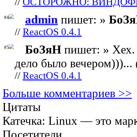
//
ОСТОРОЖНО: ВИНДОФ
admin
пишет: »
БоЗ
#4
//
ReactOS 0.4.1
БоЗяН
пишет: » Хех. 
#5
дело было вечером)))...
//
ReactOS 0.4.1
Больше комментариев >>
Цитаты
Катечка: Linux — это мар
Посетители