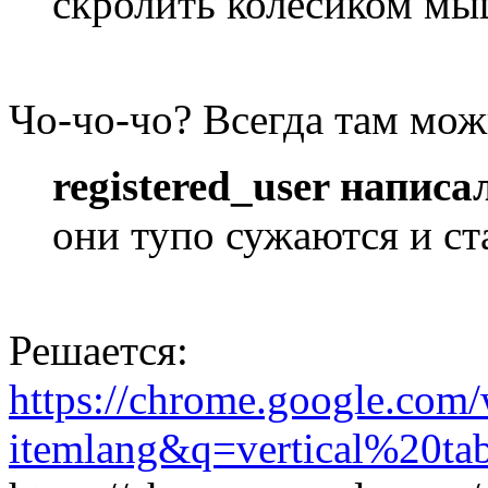
скролить колёсиком мы
Чо-чо-чо? Всегда там мож
registered_user написа
они тупо сужаются и с
Решается:
https://chrome.google.com
itemlang&q=vertical%20ta