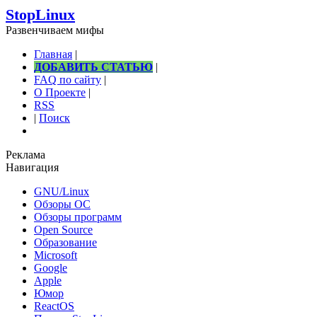
StopLinux
Развенчиваем мифы
Главная
|
ДОБАВИТЬ СТАТЬЮ
|
FAQ по сайту
|
О Проекте
|
RSS
|
Поиск
Реклама
Навигация
GNU/Linux
Обзоры ОС
Обзоры программ
Open Source
Образование
Microsoft
Google
Apple
Юмор
ReactOS