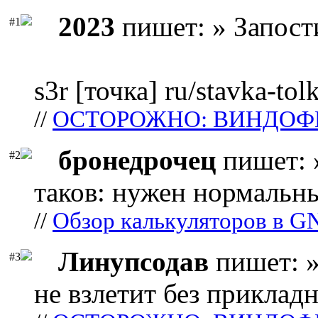
2023
пишет: » Запост
#1
s3r [точка] ru/stavka-tol
//
ОСТОРОЖНО: ВИНДОФ
бронедрочец
пишет: 
#2
таков: нужен нормальны
//
Обзор калькуляторов в G
Линупсодав
пишет: »
#3
не взлетит без прикладн