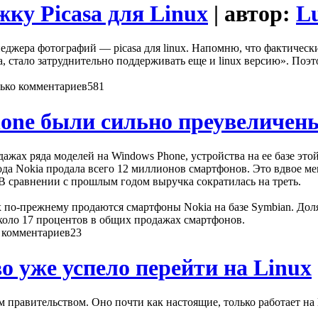
ку Picasa для Linux
| автор:
L
джера фотографий — picasa для linux. Напомню, что фактически 
а, стало затруднительно поддерживать еще и linux версию». Поэт
581
hone были сильно преувеличен
ажах ряда моделей на Windows Phone, устройства на ее базе это
ода Nokia продала всего 12 миллионов смартфонов. Это вдвое ме
 В сравнении с прошлым годом выручка сократилась на треть.
 по-прежнему продаются смартфоны Nokia на базе Symbian. Доля 
коло 17 процентов в общих продажах смартфонов.
23
 уже успело перейти на Linux
м правительством. Оно почти как настоящие, только работает на