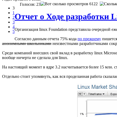
6122
Голосов: 23
3
1
Отчет о Ходе разработки L
2
3
4
Организация linux Foundation представила очередной е
5
Согласно данным отчета 75% кода
по прежнему
пишется 
анонимными школьниками
неизвестными разработчиками сокра
Среди компаний внесших свой вклад в разработку linux Microsof
вообще ничерта не сделала для linux.
На настоящий момент в ядре 3.2 насчитывается более 15 млн. с
Отдельно стоит упомянуть, как вся проделанная работа сказала