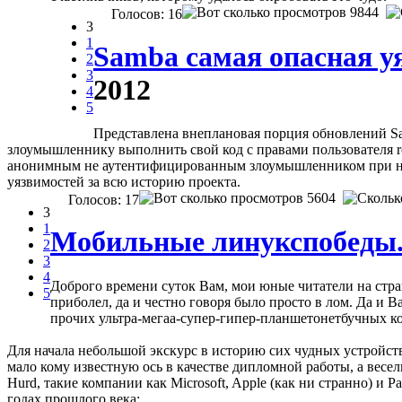
9844
Голосов: 16
3
1
Samba самая опасная у
2
3
2012
4
5
Представлена внеплановая порция обновлений Samb
злоумышленнику выполнить свой код с правами пользователя r
анонимным не аутентифицированным злоумышленником при нали
уязвимостей за всю историю проекта.
5604
Голосов: 17
3
1
Мобильные линукспобеды.
2
3
4
Доброго времени суток Вам, мои юные читатели на стра
5
приболел, да и честно говоря было просто в лом. Да и 
прочих ультра-мегаа-супер-гипер-планшетонетбучных ко
Для начала небольшой экскурс в историю сих чудных устройств
мало кому известную ось в качестве дипломной работы, а весе
Hurd, такие компании как Microsoft, Apple (как ни странно) и
годах прошлого века: