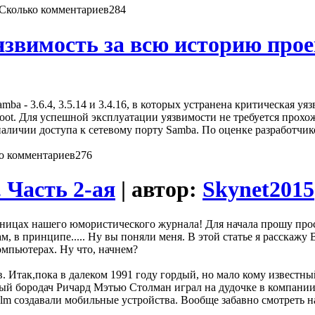
284
язвимость за всю историю прое
a - 3.6.4, 3.5.14 и 3.4.16, в которых устранена критическая у
oot. Для успешной эксплуатации уязвимости не требуется прохо
чии доступа к сетевому порту Samba. По оценке разработчиков
276
 Часть 2-ая
| автор:
Skynet2015
ницах нашего юмористического журнала! Для начала прошу прост
Вам, в принципе..... Ну вы поняли меня. В этой статье я расска
мпьютерах. Ну что, начнем?
. Итак,пока в далеком 1991 году гордый, но мало кому известный
лый бородач Ричард Мэтью Столман играл на дудочке в компании
 Palm создавали мобильные устройства. Вообще забавно смотреть 