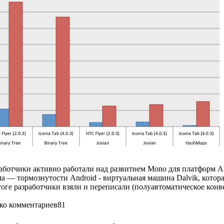
аботчики активно работали над развитием Mono для платформ And
а — тормознутости Android - виртуальная машина Dalvik, котора
тоге разработчики взяли и переписали (полуавтоматическое кон
81