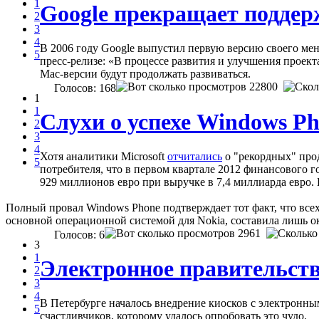
1
Google прекращает поддерж
2
3
4
В 2006 году Google выпустил первую версию своего мене
5
пресс-релизе: «В процессе развития и улучшения проект
Mac-версии будут продолжать развиваться.
22800
Голосов: 168
1
1
Слухи о успехе Windows P
2
3
4
Хотя аналитики Microsoft
отчитались
о "рекордных" прод
5
потребителя, что в первом квартале 2012 финансового г
929 миллионов евро при выручке в 7,4 миллиарда евро.
Полный провал Windows Phone подтверждает тот факт, что всех
основной операционной системой для Nokia, составила лишь о
2961
Голосов: 6
3
1
Электронное правительство
2
3
4
В Петербурге началось внедрение киосков с электронны
5
счастливчиков, которому удалось опробовать это чудо.