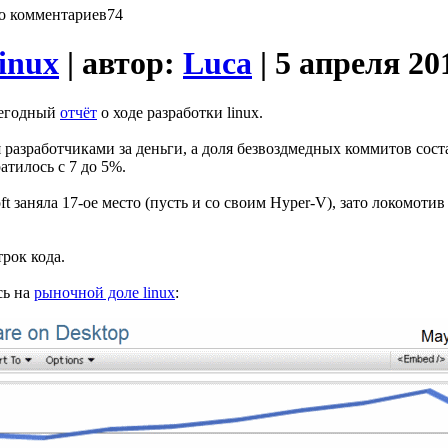
74
inux
| автор:
Luca
| 5 апреля 20
жегодный
отчёт
о ходе разработки linux.
разработчиками за деньги, а доля безвоздмедных коммитов сост
тилось с 7 до 5%.
t заняла 17-ое место (пусть и со своим Hyper-V), зато локомотив
трок кода.
сь на
рыночной доле linux
: