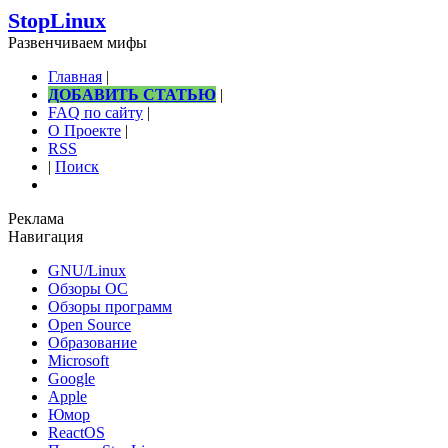
StopLinux
Развенчиваем мифы
Главная
|
ДОБАВИТЬ СТАТЬЮ
|
FAQ по сайту
|
О Проекте
|
RSS
|
Поиск
Реклама
Навигация
GNU/Linux
Обзоры ОС
Обзоры программ
Open Source
Образование
Microsoft
Google
Apple
Юмор
ReactOS