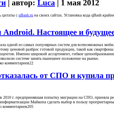
ти
| автор:
Luca
| 1 мая 2012
ь цитаты с
qBash.ru
на своих сайтах. Установка кода qBash крайн
Android. Настоящее и будуще
ала одной из самых популярных систем для всевозможных мобил
тому ценовой разброс готовой продукции, такой как смартфоны
роцентов. Именно широкий ассортимент, гибкое ценообразовани
озволили системе занять нынешнее положение на рынке.
22
казалась от СПО и купила пр
в 2010 г. предпринявшая попытку миграции на СПО, приняла ре
информатизации Майкопа сделать выбор в пользу проприетарны
205