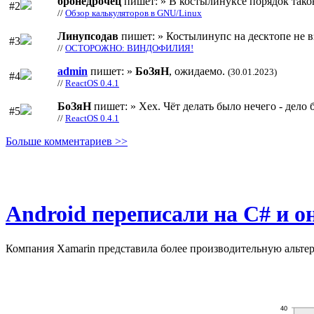
бронедрочец
пишет: » В костылинуксе порядок тако
#2
//
Обзор калькуляторов в GNU/Linux
Линупсодав
пишет: » Костылинупс на десктопе не в
#3
//
ОСТОРОЖНО: ВИНДОФИЛИЯ!
admin
пишет: »
БоЗяН
, ожидаемо.
(30.01.2023)
#4
//
ReactOS 0.4.1
БоЗяН
пишет: » Хех. Чёт делать было нечего - дело б
#5
//
ReactOS 0.4.1
Больше комментариев >>
Android переписали на C# и о
Компания Xamarin представила более производительную альтерн