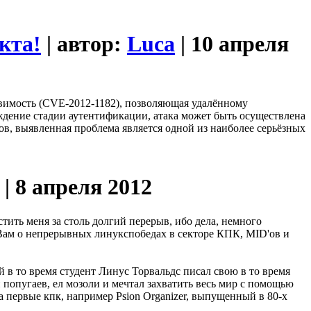
кта!
| автор:
Luca
| 10 апреля
язвимость (CVE-2012-1182), позволяющая удалённому
ждение стадии аутентификации, атака может быть осуществлена
, выявленная проблема является одной из наиболее серьёзных
| 8 апреля 2012
ить меня за столь долгий перерыв, ибо дела, немного
жу Вам о непрерывных линукспобедах в секторе КПК, MID'ов и
 в то время студент Линус Торвальдс писал свою в то время
 попугаев, ел мозоли и мечтал захватить весь мир с помощью
на первые кпк, например Psion Organizer, выпущенный в 80-х