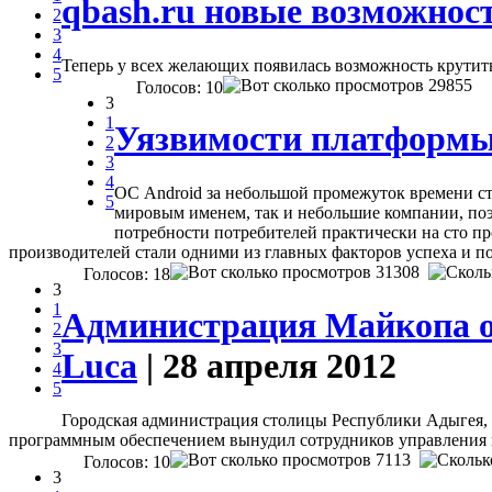
qbash.ru новые возможнос
2
3
4
Теперь у всех желающих появилась возможность крутит
5
29855
Голосов: 10
3
1
Уязвимости платформы 
2
3
4
ОС Android за небольшой промежуток времени ст
5
мировым именем, так и небольшие компании, поэ
потребности потребителей практически на сто п
производителей стали одними из главных факторов успеха и п
31308
Голосов: 18
3
1
Администрация Майкопа от
2
3
Luca
| 28 апреля 2012
4
5
Городская администрация столицы Республики Адыгея, 
программным обеспечением вынудил сотрудников управления 
7113
Голосов: 10
3