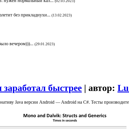
в: нужен нормальный кал...
(02.03.2023)
злетит без прикладнухи...
(13.02.2023)
ыло вечером)))...
(29.01.2023)
н заработал быстрее
| автор:
Lu
ативу Java версии Android — Android на С#. Тесты производител