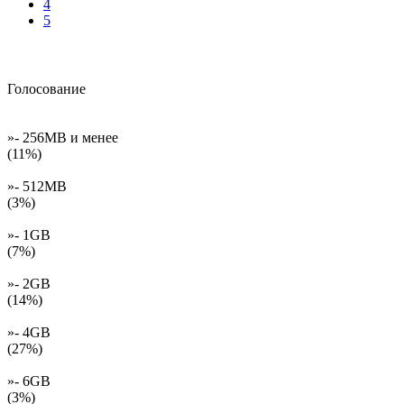
4
5
Голосование
»- 256MB и менее
(11%)
»- 512MB
(3%)
»- 1GB
(7%)
»- 2GB
(14%)
»- 4GB
(27%)
»- 6GB
(3%)