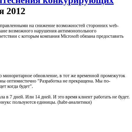
ытеснения конкурирующих
я 2012
направленными на снижение возможностей сторонних web-
плане возможного нарушения антимонопольного
ветствии с которым компания Microsoft обязана предоставить
дно миноритарное обновление, в тот же временной промежуток
оены оптимистично "Разработка не прекращена. Мы по-
т когда будет".
 в 7 дней. Или 14 дней. И это время клиент работать не будет.
линукс пользуются единицы. (habr-аналитики)