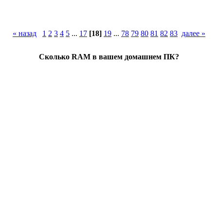
« назад
1
2
3
4
5
...
17
[18]
19
...
78
79
80
81
82
83
далее »
Сколько RAM в вашем домашнем ПК?