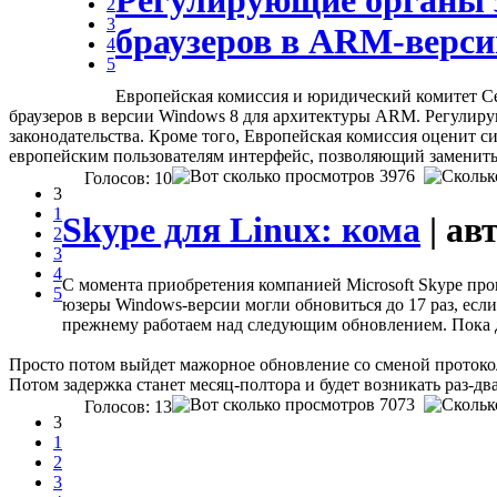
Регулирующие органы 
2
3
браузеров в ARM-верс
4
5
Европейская комиссия и юридический комитет С
браузеров в версии Windows 8 для архитектуры ARM. Регулир
законодательства. Кроме того, Европейская комиссия оценит с
европейским пользователям интерфейс, позволяющий заменить In
3976
Голосов: 10
3
1
Skype для Linux: кома
| ав
2
3
4
С момента приобретения компанией Microsoft Skype про
5
юзеры Windows-версии могли обновиться до 17 раз, есл
прежнему работаем над следующим обновлением. Пока да
Просто потом выйдет мажорное обновление со сменой протокола,
Потом задержка станет месяц-полтора и будет возникать раз-дв
7073
Голосов: 13
3
1
2
3