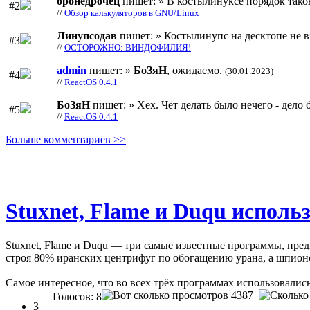
бронедрочец
пишет: » В костылинуксе порядок тако
#2
//
Обзор калькуляторов в GNU/Linux
Линупсодав
пишет: » Костылинупс на десктопе не в
#3
//
ОСТОРОЖНО: ВИНДОФИЛИЯ!
admin
пишет: »
БоЗяН
, ожидаемо.
(30.01.2023)
#4
//
ReactOS 0.4.1
БоЗяН
пишет: » Хех. Чёт делать было нечего - дело б
#5
//
ReactOS 0.4.1
Больше комментариев >>
Stuxnet, Flame и Duqu исполь
Stuxnet, Flame и Duqu — три самые известные программы, пре
строя 80% иранских центрифуг по обогащению урана, а шпионс
Самое интересное, что во всех трёх программах использовали
4387
Голосов: 8
3