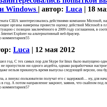
заинтересовались попыткой в
ии Windows
| автор:
Luca
| 18 ма
ената США заинтересовались действиями компании Microsoft, 
ующие органы намерены провести оценку действий Microsoft в 
итуацию с позиции заключённого в 2009 году соглашения, в соот
ternet Explorer на альтернативный веб-браузер.
55
тор:
Luca
| 12 мая 2012
шел год. С тех самых пор для Skype for linux было выпущено о
и не пропустили ни одного апдейта, однако разработчики настр
же нельзя прикинуть время выпуска следующей версии, она буде
 а линукс-пользователи получат его с задержкой… ну, для начала
а в год. А потом направление закроют, заявив, что скайпом под 
57