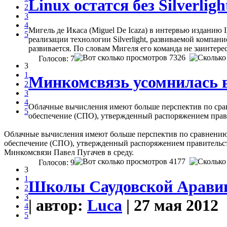
Linux остатся без Silverligh
2
3
4
Мигель де Икаса (Miguel De Icaza) в интервью изданию 
5
реализации технологии Silverlight, развиваемой компани
развивается. По словам Мигеля его команда не заинтерес
7326
Голосов: 7
3
1
Минкомсвязь усомнилась 
2
3
4
Облачные вычисления имеют больше перспектив по срав
5
обеспечение (СПО), утвержденный распоряжением правит
Облачные вычисления имеют больше перспектив по сравнению 
обеспечение (СПО), утвержденный распоряжением правительств
Минкомсвязи Павел Пугачев в среду.
4177
Голосов: 9
3
1
Школы Саудовской Аравии 
2
3
| автор:
Luca
| 27 мая 2012
4
5