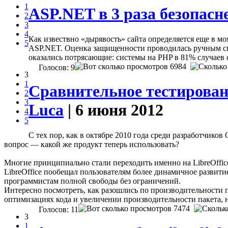
1
ASP.NET в 3 раза безопасн
2
3
4
Как извествно «дырявость» сайта определяется еще в мо
5
ASP.NET. Оценка защищенности проводилась ручным сп
оказались потрясающие: системы на PHP в 81% случаев 
6984
Голосов: 9
3
1
Сравнительное тестировани
2
3
Luca
| 6 июня 2012
4
5
С тех пор, как в октябре 2010 года среди разработчиков
вопрос — какой же продукт теперь использовать?
Многие принципиально стали переходить именно на LibreOffice
LibreOffice пообещал пользователям более динамичное развити
программистам полной свободы без ограничений.
Интересно посмотреть, как разошлись по производительности п
оптимизациях кода и увеличении производительности пакета, 
7474
Голосов: 11
3
1