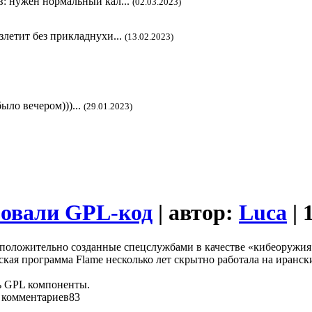
в: нужен нормальный кал...
(02.03.2023)
злетит без прикладнухи...
(13.02.2023)
ыло вечером)))...
(29.01.2023)
зовали GPL-код
| автор:
Luca
| 
дположительно созданные спецслужбами в качестве «кибеоружия»
кая программа Flame несколько лет скрытно работала на иранс
сь GPL компоненты.
83