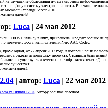
ный на улучшение образования путём внедрения информационных
ю и защищённую систему электронной почты. В начальные планы
у Microsoft Exchange Server 2010.
43
тор:
Luca
| 24 мая 2012
писи CD/DVD/BluRay в linux, прекращена. Продукт больше не пр
и по-прежнему доступна linux-версия Nero AAC Codec.
ux, кроме одной, от 22 апреля 2012 года, в которой новый польз
решено прекратить поддержку продукта. Страницы базы знаний о 
 больше не существуют, и вместо них отображается текст «Данна
я ещё существует.
1
2.04
| автор:
Luca
| 22 мая 2012
 beta vs Ubuntu 12.04
. Автору большое спасибо!