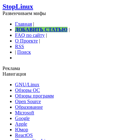
StopLinux
Развенчиваем мифы
Главная
|
ДОБАВИТЬ СТАТЬЮ
|
FAQ по сайту
|
О Проекте
|
RSS
|
Поиск
Реклама
Навигация
GNU/Linux
Обзоры ОС
Обзоры программ
Open Source
Образование
Microsoft
Google
Apple
Юмор
ReactOS