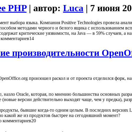
ее PHP
| автор:
Luca
| 7 июня 2
мент выбора языка. Компания Positive Technologies провела ана
особом методами черного и белого ящика с использованием всп
содержат критические уязвимости, на Java — в 59% случаев, а н
14
е производительности OpenOff
 OpenOffice.org произошел раскол и от проекта отделился форк, н
, назло Oracle, которая, по мнению большинства основных разр
е (новые версии действительно выходят чаще, чем у предка), ра
родукты, бывшие когда-то одним целым. В последних версиях Li
но какой же из продуктов быстрее на сегодняшний момент?
20