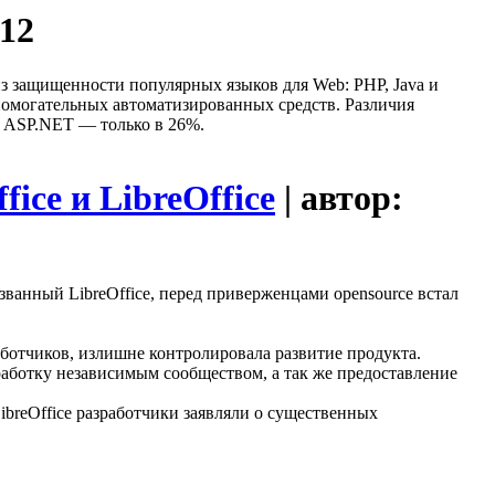
012
лиз защищенности популярных языков для Web: PHP, Java и
омогательных автоматизированных средств. Различия
а ASP.NET — только в 26%.
ice и LibreOffice
| автор:
азванный LibreOffice, перед приверженцами opensource встал
аботчиков, излишне контролировала развитие продукта.
зработку независимым сообществом, а так же предоставление
breOffice разработчики заявляли о существенных