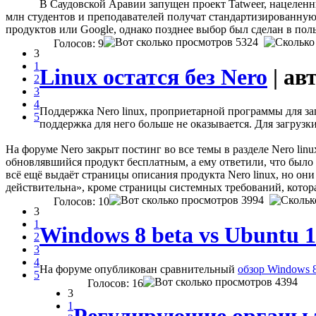
В Саудовской Аравии запущен проект Tatweer, нацелен
млн студентов и преподавателей получат стандартизированну
продуктов или Google, однако позднее выбор был сделан в польз
5324
Голосов: 9
3
1
Linux остатся без Nero
| ав
2
3
4
Поддержка Nero linux, проприетарной программы для за
5
поддержка для него больше не оказывается. Для загрузк
На форуме Nero закрыт постинг во все темы в разделе Nero lin
обновлявшийся продукт бесплатным, а ему ответили, что было 
всё ещё выдаёт страницы описания продукта Nero linux, но они
действительна», кроме страницы системных требований, котора
3994
Голосов: 10
3
1
Windows 8 beta vs Ubuntu 1
2
3
4
На форуме опубликован сравнительный
обзор Windows 8
5
4394
Голосов: 16
3
1