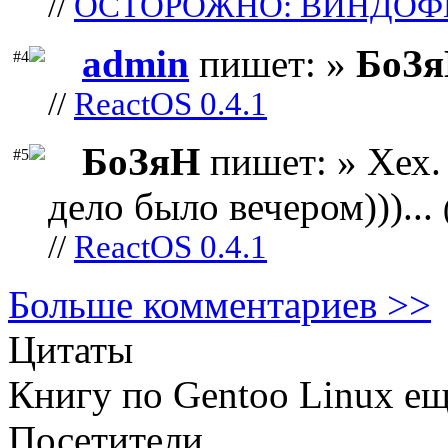
//
ОСТОРОЖНО: ВИНДОФ
admin
пишет: »
БоЗ
#4
//
ReactOS 0.4.1
БоЗяН
пишет: » Хех. 
#5
дело было вечером)))...
//
ReactOS 0.4.1
Больше комментариев >>
Цитаты
Книгу по Gentoo Linux е
Посетители