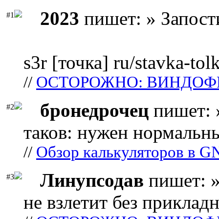
2023
пишет: » Запост
#1
s3r [точка] ru/stavka-tol
//
ОСТОРОЖНО: ВИНДОФ
бронедрочец
пишет: 
#2
таков: нужен нормальны
//
Обзор калькуляторов в G
Линупсодав
пишет: »
#3
не взлетит без прикладн