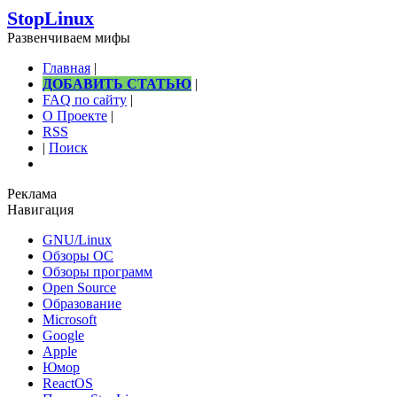
StopLinux
Развенчиваем мифы
Главная
|
ДОБАВИТЬ СТАТЬЮ
|
FAQ по сайту
|
О Проекте
|
RSS
|
Поиск
Реклама
Навигация
GNU/Linux
Обзоры ОС
Обзоры программ
Open Source
Образование
Microsoft
Google
Apple
Юмор
ReactOS