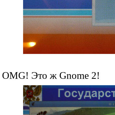
OMG! Это ж Gnome 2!