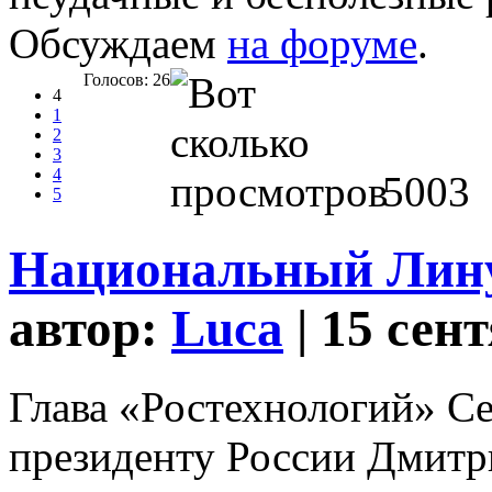
Обсуждаем
на форуме
.
Голосов: 26
4
1
2
3
4
5003
5
Национальный Линуп
автор:
Luca
| 15 сен
Глава «Ростехнологий» С
президенту России Дмитр