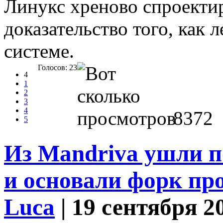
Линукс хреново спроектир
доказательство того, как л
системе.
Голосов: 23
4
1
2
3
4
8372
5
Из Mandriva ушли п
и основали форк про
Luca
| 19 сентября 2