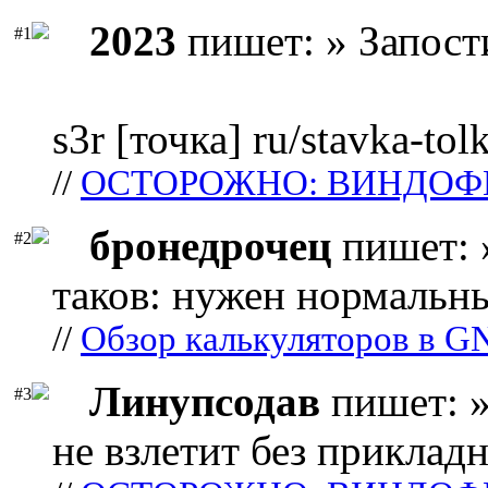
2023
пишет: » Запост
#1
s3r [точка] ru/stavka-tol
//
ОСТОРОЖНО: ВИНДОФ
бронедрочец
пишет: 
#2
таков: нужен нормальны
//
Обзор калькуляторов в G
Линупсодав
пишет: »
#3
не взлетит без прикладн