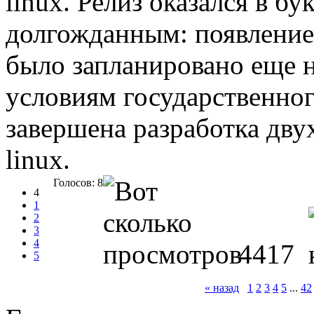
linux. Релиз оказался в б
долгожданным: появление 
было запланировано еще на
условиям государственног
завершена разработка дву
linux.
Голосов: 8
4
1
2
3
4
4417
5
« назад
1
2
3
4
5
...
42