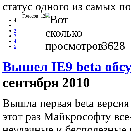
статус одного из самых по
Голосов: 12
4
1
2
3
4
3628
5
Вышел IE9 beta обс
сентября 2010
Вышла первая beta версия 
этот раз Майкрософту все
неудачные и бесполезные 