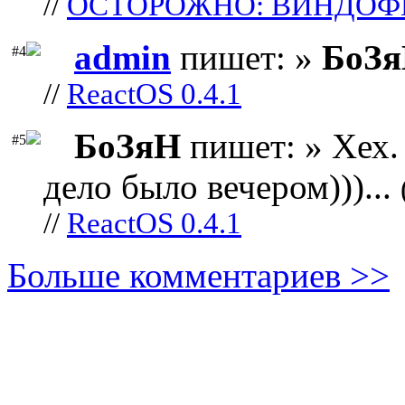
//
ОСТОРОЖНО: ВИНДОФ
admin
пишет: »
БоЗ
#4
//
ReactOS 0.4.1
БоЗяН
пишет: » Хех. 
#5
дело было вечером)))...
//
ReactOS 0.4.1
Больше комментариев >>