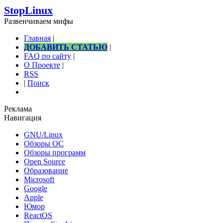
StopLinux
Развенчиваем мифы
Главная
|
ДОБАВИТЬ СТАТЬЮ
|
FAQ по сайту
|
О Проекте
|
RSS
|
Поиск
Реклама
Навигация
GNU/Linux
Обзоры ОС
Обзоры программ
Open Source
Образование
Microsoft
Google
Apple
Юмор
ReactOS