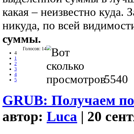
какая – неизвестно куда. З
никуда, по всей видимост
суммы.
Голосов: 14
4
1
2
3
4
5540
5
GRUB: Получаем пол
автор:
Luca
| 20 сен