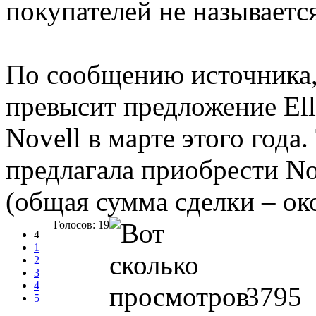
покупателей не называется
По сообщению источника,
превысит предложение Elli
Novell в марте этого года. 
предлагала приобрести No
(общая сумма сделки – ок
Голосов: 19
4
1
2
3
4
3795
5