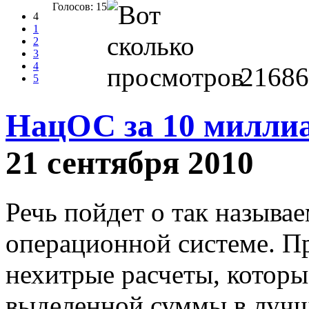
Голосов: 15
4
1
2
3
4
21686
5
НацОС за 10 милли
21 сентября 2010
Речь пойдет о так называ
операционной системе. П
нехитрые расчеты, которые
выделенной суммы в лучше