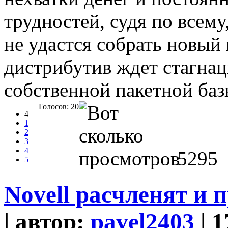
трудностей, судя по всему
не удастся собрать новый
дистрибутив ждет стагнац
собственной пакетной баз
Голосов: 20
4
1
2
3
4
5295
5
Novell расчленят и 
| автор:
pavel2403
| 1