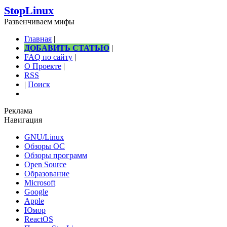
StopLinux
Развенчиваем мифы
Главная
|
ДОБАВИТЬ СТАТЬЮ
|
FAQ по сайту
|
О Проекте
|
RSS
|
Поиск
Реклама
Навигация
GNU/Linux
Обзоры ОС
Обзоры программ
Open Source
Образование
Microsoft
Google
Apple
Юмор
ReactOS