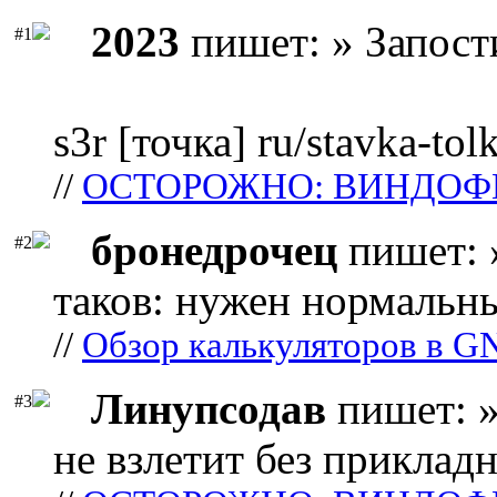
2023
пишет: » Запост
#1
s3r [точка] ru/stavka-tol
//
ОСТОРОЖНО: ВИНДОФ
бронедрочец
пишет: 
#2
таков: нужен нормальны
//
Обзор калькуляторов в G
Линупсодав
пишет: »
#3
не взлетит без прикладн