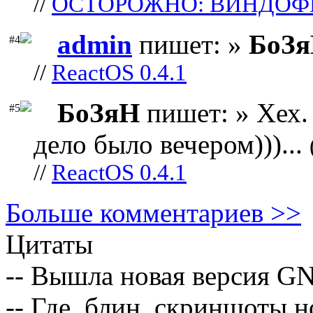
//
ОСТОРОЖНО: ВИНДОФ
admin
пишет: »
БоЗ
#4
//
ReactOS 0.4.1
БоЗяН
пишет: » Хех. 
#5
дело было вечером)))...
//
ReactOS 0.4.1
Больше комментариев >>
Цитаты
-- Вышла новая версия GN
-- Где, блин, скриншоты 