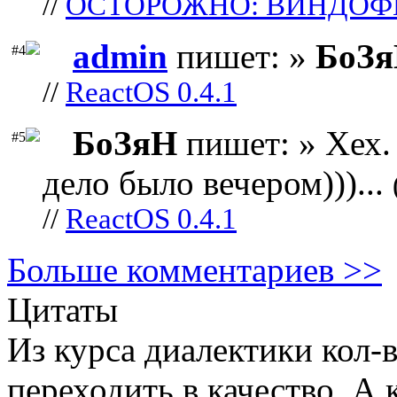
//
ОСТОРОЖНО: ВИНДОФ
admin
пишет: »
БоЗ
#4
//
ReactOS 0.4.1
БоЗяН
пишет: » Хех. 
#5
дело было вечером)))...
//
ReactOS 0.4.1
Больше комментариев >>
Цитаты
Из курса диалектики кол-
переходить в качество. А