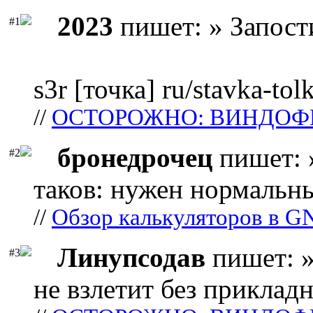
2023
пишет: » Запост
#1
s3r [точка] ru/stavka-tol
//
ОСТОРОЖНО: ВИНДОФ
бронедрочец
пишет: 
#2
таков: нужен нормальны
//
Обзор калькуляторов в G
Линупсодав
пишет: »
#3
не взлетит без прикладн