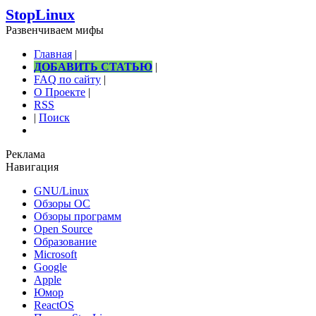
StopLinux
Развенчиваем мифы
Главная
|
ДОБАВИТЬ СТАТЬЮ
|
FAQ по сайту
|
О Проекте
|
RSS
|
Поиск
Реклама
Навигация
GNU/Linux
Обзоры ОС
Обзоры программ
Open Source
Образование
Microsoft
Google
Apple
Юмор
ReactOS