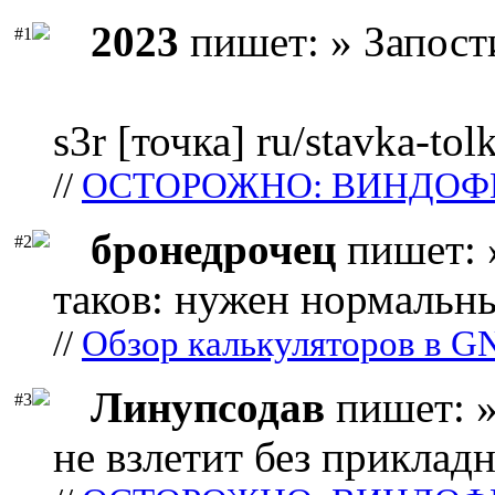
2023
пишет: » Запост
#1
s3r [точка] ru/stavka-tol
//
ОСТОРОЖНО: ВИНДОФ
бронедрочец
пишет: 
#2
таков: нужен нормальны
//
Обзор калькуляторов в G
Линупсодав
пишет: »
#3
не взлетит без прикладн