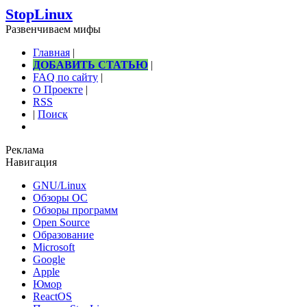
StopLinux
Развенчиваем мифы
Главная
|
ДОБАВИТЬ СТАТЬЮ
|
FAQ по сайту
|
О Проекте
|
RSS
|
Поиск
Реклама
Навигация
GNU/Linux
Обзоры ОС
Обзоры программ
Open Source
Образование
Microsoft
Google
Apple
Юмор
ReactOS