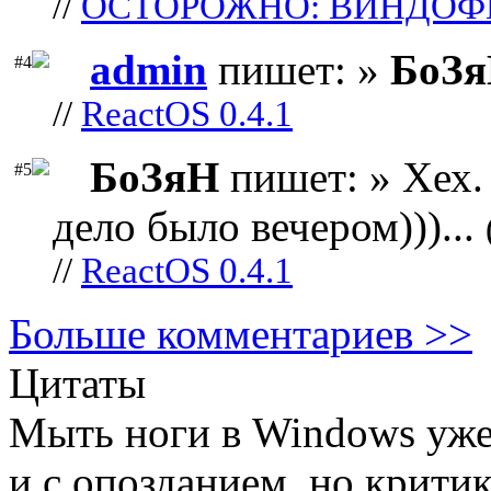
//
ОСТОРОЖНО: ВИНДОФ
admin
пишет: »
БоЗ
#4
//
ReactOS 0.4.1
БоЗяН
пишет: » Хех. 
#5
дело было вечером)))...
//
ReactOS 0.4.1
Больше комментариев >>
Цитаты
Мыть ноги в Windows уже 
и с опозданием, но критик