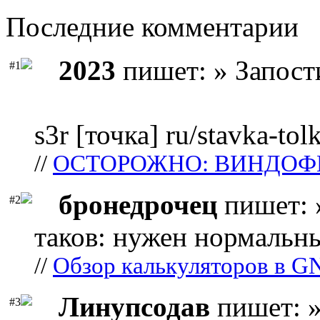
Последние комментарии
2023
пишет: » Запост
#1
s3r [точка] ru/stavka-tol
//
ОСТОРОЖНО: ВИНДОФ
бронедрочец
пишет: 
#2
таков: нужен нормальны
//
Обзор калькуляторов в G
Линупсодав
пишет: »
#3