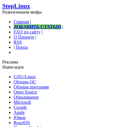
StopLinux
Развенчиваем мифы
Главная
|
ДОБАВИТЬ СТАТЬЮ
|
FAQ по сайту
|
О Проекте
|
RSS
|
Поиск
Реклама
Навигация
GNU/Linux
Обзоры ОС
Обзоры программ
Open Source
Образование
Microsoft
Google
Apple
Юмор
ReactOS