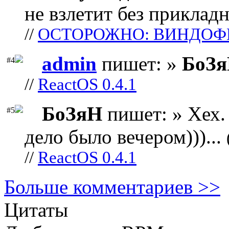
не взлетит без прикладн
//
ОСТОРОЖНО: ВИНДОФ
admin
пишет: »
БоЗ
#4
//
ReactOS 0.4.1
БоЗяН
пишет: » Хех. 
#5
дело было вечером)))...
//
ReactOS 0.4.1
Больше комментариев >>
Цитаты