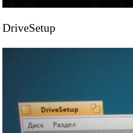
DriveSetup