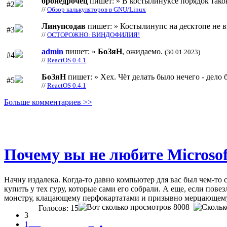
бронедрочец
пишет: » В костылинуксе порядок тако
#2
//
Обзор калькуляторов в GNU/Linux
Линупсодав
пишет: » Костылинупс на десктопе не в
#3
//
ОСТОРОЖНО: ВИНДОФИЛИЯ!
admin
пишет: »
БоЗяН
, ожидаемо.
(30.01.2023)
#4
//
ReactOS 0.4.1
БоЗяН
пишет: » Хех. Чёт делать было нечего - дело б
#5
//
ReactOS 0.4.1
Больше комментариев >>
Почему вы не любите Microsof
Начну издалека. Когда-то давно компьютер для вас был чем-то 
купить у тех гуру, которые сами его собрали. А еще, если по
монстру, клацающему перфокартатами и призывно мерцающему
8008
Голосов: 15
3
1