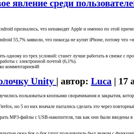
вое явление среди пользовател
droid признались, что ненавидят Apple и именно по этой причи
id 55,7% заявили, что никогда не купят iPhone, потому что «нен
ть одному из трех условий: станет лучше работать в связке с пр
работы с электронной почтой (6,1%).
48
олочку Unity
| автор:
Luca
| 17 
 научились пользоваться кнопками сворачивания и закрытия, кото
refox, но 5 из них вначале пытались сделать это через повторный
грать MP3-файлы с USB-накопителя, так как они были введены 
ткрытые окна бок о бок (этот пользователь был знаком с функцие