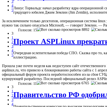
3
4
Линус Торвальдс начал разработку ядра операционной си
5
грядущего юбилея Джим Землин (Jim Zemlin), исполнител
За исключением только десктопов, операционная система linux
нужно так сильно опасаться Microsoft, — говорит Землин. — Р
8892
Голосов: 15
3
1
Проект ASPLinux прекрати
2
3
4
Очередная ослепительная победа СПО. Сказка про то, 
5
иллюстрацию.
Прошла уже почти неделя как недоступен сайт отечественного 
asplinux.ru, что привело к блокированию работы сайта с 1 апре
официальный форум проекта неработоспособен из-за сбоя СУБД
курирующей разработку. Последний официальный релиз ASPlinu
6765
Голосов: 11
3
1
Правительство РФ одобри
2
3
4
Правительственная комиссия по высоким технологиям 