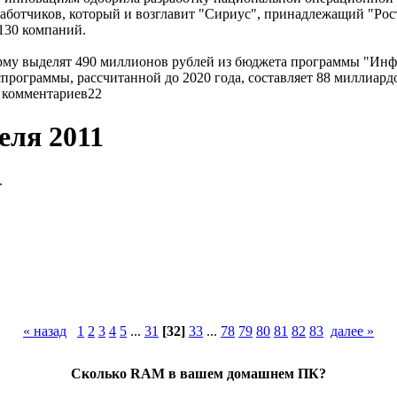
аботчиков, который и возглавит "Сириус", принадлежащий "Рос
 130 компаний.
му выделят 490 миллионов рублей из бюджета программы "Инфо
спрограммы, рассчитанной до 2020 года, составляет 88 миллиард
22
реля 2011
.
« назад
1
2
3
4
5
...
31
[32]
33
...
78
79
80
81
82
83
далее »
Сколько RAM в вашем домашнем ПК?