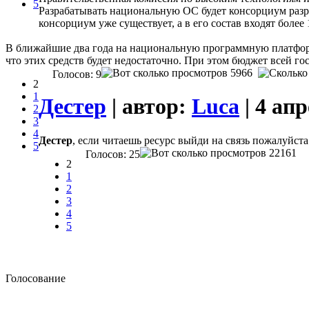
5
Разрабатывать национальную ОС будет консорциум разр
консорциум уже существует, а в его состав входят более
В ближайшие два года на национальную программную платфор
что этих средств будет недостаточно. При этом бюджет всей го
5966
Голосов: 9
2
1
Дестер
| автор:
Luca
| 4 ап
2
3
4
Дестер
, если читаешь ресурс выйди на связь пожалуйста
5
22161
Голосов: 25
2
1
2
3
4
5
Голосование