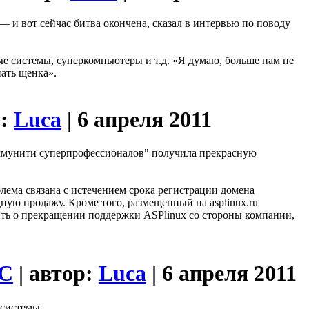
— и вот сейчас битва окончена, сказал в интервью по поводу
ые системы, суперкомпьютеры и т.д. «Я думаю, больше нам не
нать щенка».
р:
Luca
| 6 апреля 2011
оммунити суперпрофессионалов" получила прекрасную
блема связана с истечением срока регистрации домена
одную продажу. Кроме того, размещенный на asplinux.ru
ить о прекращении поддержки ASPlinux со стороны компании,
ОС
| автор:
Luca
| 6 апреля 2011
 системы.