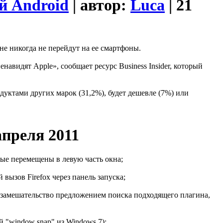
ей Android
| автор:
Luca
| 21
не никогда не перейдут на ее смартфоны.
авидят Apple», сообщает ресурс Business Insider, который
одуктами других марок (31,2%), будет дешевле (7%) или
апреля 2011
рые перемещены в левую часть окна;
 вызов Firefox через панель запуска;
в замешательство предложением поиска подходящего плагина,
й "window snap" из Windows 7);