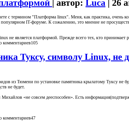
я платформой
| автор:
Luca
| 26 
ете с термином "Платформа linux". Меня, как практика, очень к
 популярном IT-форуме. К сожалению, это мнение не просущество
linux не является платформой. Прежде всего тех, кто принимает
105
ика Туксу, символу Linux, не 
идов из Тюмени по установке памятника крылатому Туксу не буд
тв не будет.
й Михайлов «не совсем дееспособен». Есть информация(подтверж
47