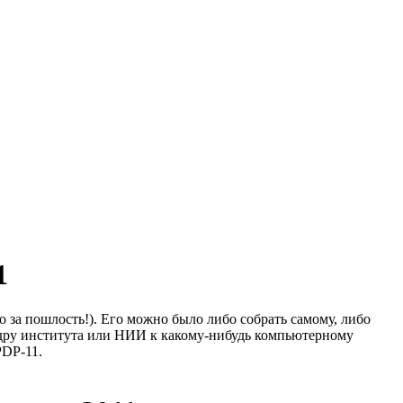
1
о за пошлость!). Его можно было либо собрать самому, либо
афедру института или НИИ к какому-нибудь компьютерному
PDP-11.