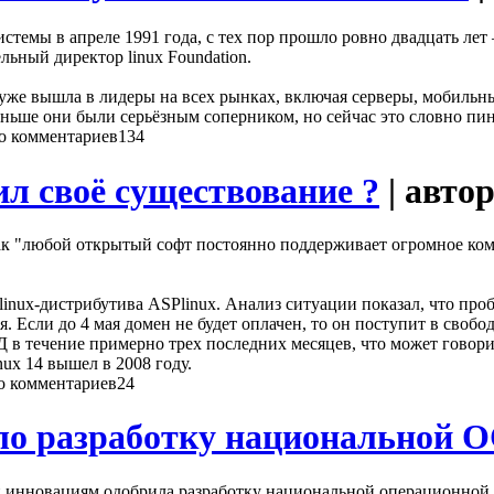
стемы в апреле 1991 года, с тех пор прошло ровно двадцать лет 
ьный директор linux Foundation.
 уже вышла в лидеры на всех рынках, включая серверы, мобильн
аньше они были серьёзным соперником, но сейчас это словно пи
134
л своё существование ?
| авто
как "любой открытый софт постоянно поддерживает огромное к
linux-дистрибутива ASPlinux. Анализ ситуации показал, что про
ля. Если до 4 мая домен не будет оплачен, то он поступит в своб
 в течение примерно трех последних месяцев, что может говор
x 14 вышел в 2008 году.
24
ло разработку национальной 
и инновациям одобрила разработку национальной операционной