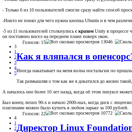
- Только 6 из 10 пользователей смогли сразу найти способ пр
-Никто не понял для чего нужна кнопка Ubuntu и в чем разли
-5 из 11 пользователей столкнулись
с крахом
Unity в процессе ч
он постоянно висел на переднем плане поверх окон.
13046
Голосов: 15
3
1
Как я вляпался в опенсорс
2
3
4
Иногда накатывает на меня волна ностальгии по прошлым
5
Так размышляя о том как же я докатился до жизни такой
А началось оно более 10 лет назад, когда об этом линуксе може
Был конец лихих 90-х и начало 2000-ных, когда диск с лиценз
плагинами можно было купить в любом ларьке за 100 рублей.
10772
Голосов: 22
4
1
Директор Linux Foundation
2