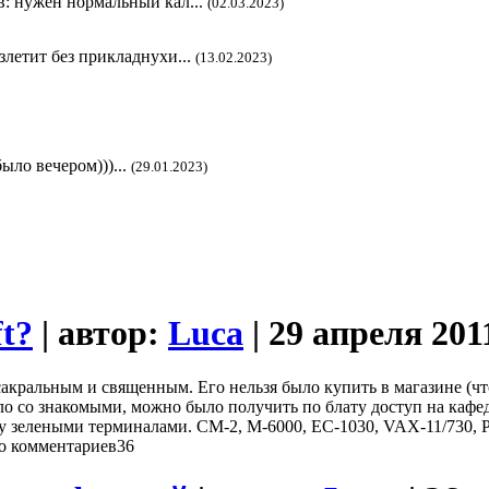
в: нужен нормальный кал...
(02.03.2023)
злетит без прикладнухи...
(13.02.2023)
ыло вечером)))...
(29.01.2023)
t?
| автор:
Luca
| 29 апреля 201
сакральным и священным. Его нельзя было купить в магазине (чт
везло со знакомыми, можно было получить по блату доступ на к
 зелеными терминалами. CM-2, M-6000, EC-1030, VAX-11/730, 
36