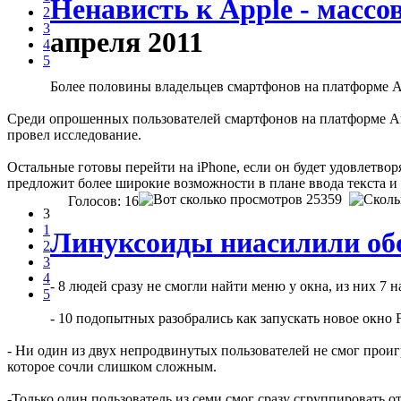
Ненависть к Apple - массо
2
3
апреля 2011
4
5
Более половины владельцев смартфонов на платформе An
Среди опрошенных пользователей смартфонов на платформе Andro
провел исследование.
Остальные готовы перейти на iPhone, если он будет удовлетворя
предложит более широкие возможности в плане ввода текста и 
25359
Голосов: 16
3
1
Линуксоиды ниасилили об
2
3
4
- 8 людей сразу не смогли найти меню у окна, из них 7
5
- 10 подопытных разобрались как запускать новое окно Fi
- Ни один из двух непродвинутых пользователей не смог прои
которое сочли слишком сложным.
-Только один пользователь из семи смог сразу сгруппировать о