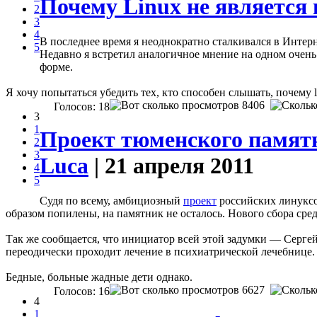
Почему Linux не являетс
2
3
4
В последнее время я неоднократно сталкивался в Интерн
5
Недавно я встретил аналогичное мнение на одном очень
форме.
Я хочу попытаться убедить тех, кто способен слышать, почему 
8406
Голосов: 18
3
1
Проект тюменского памятн
2
3
Luca
| 21 апреля 2011
4
5
Судя по всему, амбициозный
проект
российских линуксо
образом попилены, на памятник не осталось. Нового сбора средс
Так же сообщается, что инициатор всей этой задумки — Серге
переодически проходит лечение в психиатрической лечебнице.
Бедные, больные жадные дети однако.
6627
Голосов: 16
4
1