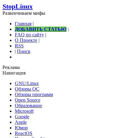
StopLinux
Развенчиваем мифы
Главная
|
ДОБАВИТЬ СТАТЬЮ
|
FAQ по сайту
|
О Проекте
|
RSS
|
Поиск
Реклама
Навигация
GNU/Linux
Обзоры ОС
Обзоры программ
Open Source
Образование
Microsoft
Google
Apple
Юмор
ReactOS