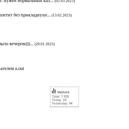
в: нужен нормальный кал...
(02.03.2023)
злетит без прикладнухи...
(13.02.2023)
ыло вечером)))...
(29.01.2023)
ателем a.out
Visitors
Total: 7 935
Today: 23
Yesterday: 94