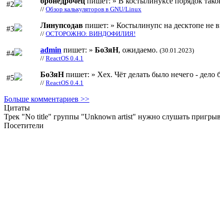
бронедрочец
пишет: » В костылинуксе порядок тако
#2
//
Обзор калькуляторов в GNU/Linux
Линупсодав
пишет: » Костылинупс на десктопе не в
#3
//
ОСТОРОЖНО: ВИНДОФИЛИЯ!
admin
пишет: »
БоЗяН
, ожидаемо.
(30.01.2023)
#4
//
ReactOS 0.4.1
БоЗяН
пишет: » Хех. Чёт делать было нечего - дело б
#5
//
ReactOS 0.4.1
Больше комментариев >>
Цитаты
Трек "No title" группы "Unknown artist" нужно слушать пригрыв
Посетители