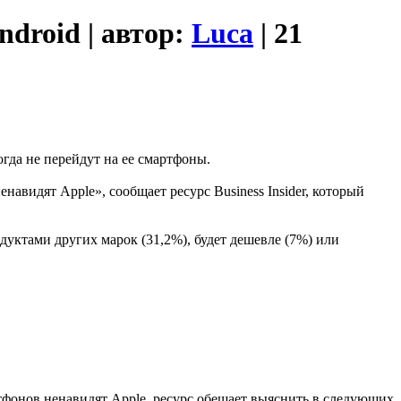
ndroid | автор:
Luca
| 21
гда не перейдут на ее смартфоны.
авидят Apple», сообщает ресурс Business Insider, который
одуктами других марок (31,2%), будет дешевле (7%) или
ртфонов ненавидят Apple, ресурс обещает выяснить в следующих