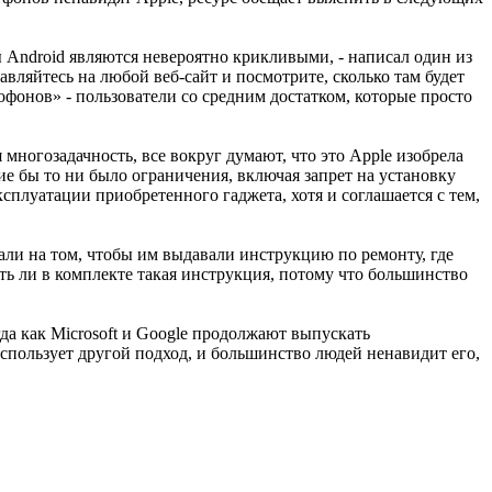
 Android являются невероятно крикливыми, - написал один из
авляйтесь на любой веб-сайт и посмотрите, сколько там будет
лофонов» - пользователи со средним достатком, которые просто
 многозадачность, все вокруг думают, что это Apple изобрела
кие бы то ни было ограничения, включая запрет на установку
плуатации приобретенного гаджета, хотя и соглашается с тем,
вали на том, чтобы им выдавали инструкцию по ремонту, где
сть ли в комплекте такая инструкция, потому что большинство
огда как Microsoft и Google продолжают выпускать
использует другой подход, и большинство людей ненавидит его,