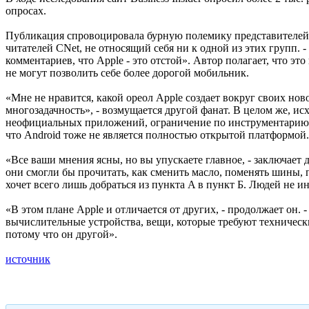
опросах.
Публикация спровоцировала бурную полемику представителей а
читателей CNet, не относящий себя ни к одной из этих групп. 
комментариев, что Apple - это отстой». Автор полагает, что э
не могут позволить себе более дорогой мобильник.
«Мне не нравится, какой ореол Apple создает вокруг своих ново
многозадачность», - возмущается другой фанат. В целом же, ис
неофициальных приложений, ограничение по инструментарию ра
что Android тоже не является полностью открытой платформой.
«Все ваши мнения ясны, но вы упускаете главное, - заключает
они смогли бы прочитать, как сменить масло, поменять шины, п
хочет всего лишь добраться из пункта A в пункт Б. Людей не и
«В этом плане Apple и отличается от других, - продолжает он. 
вычислительные устройства, вещи, которые требуют технически
потому что он другой».
источник