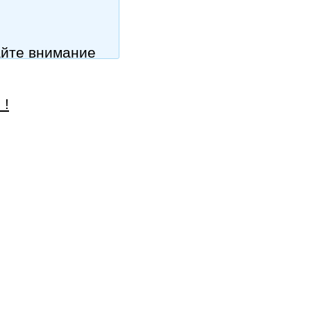
айте внимание
 !