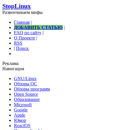
StopLinux
Развенчиваем мифы
Главная
|
ДОБАВИТЬ СТАТЬЮ
|
FAQ по сайту
|
О Проекте
|
RSS
|
Поиск
Реклама
Навигация
GNU/Linux
Обзоры ОС
Обзоры программ
Open Source
Образование
Microsoft
Google
Apple
Юмор
ReactOS