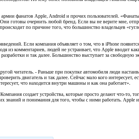
рмии фанатов Apple, Android и прочих пользователей. «Фанаты
- Они готовы очернить любой бренд. Если вы не верите мне, отпр
то происходит по причине того, что большинство владельцев «гуг
введений. Если компания объявляет о том, что в iPhone появится
ходя из комментариев, людей не устраивает, что Apple вводит ка
зработки и так далее. Большинство выступает за свободную экс
 другой читатель. - Раньше при покупке автомобиля люди настаи
роверить двигатель и так далее. Сейчас мало кого интересует, е
нтересует, что находится внутри машины и как она работает».
- Компания создает устройства, которые просто делают что-то, т
х знаний и понимания для того, чтобы с ними работать. Apple 