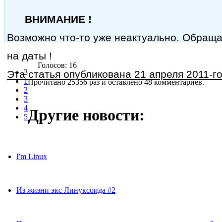
ВНИМАНИЕ !
Возможно что-то уже неактуально. Обращ
на даты !
Голосов: 16
3
Эта статья опубликована 21 апреля 2011-го
1
Прочитано 25356 раз
и оставлено 48 комментариев.
2
3
4
Другие новости:
5
I'm Linux
Из жизни экс Линуксоида #2