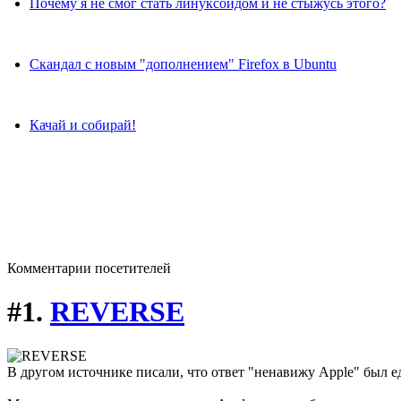
Почему я не смог стать линуксоидом и не стыжусь этого?
Скандал с новым "дополнением" Firefox в Ubuntu
Качай и собирай!
Комментарии посетителей
#1.
REVERSE
В другом источнике писали, что ответ "ненавижу Apple" был