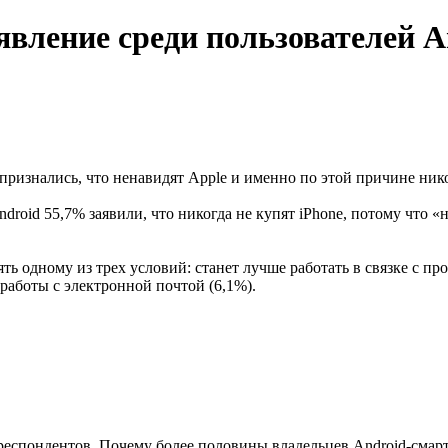
явление среди пользователей A
ризнались, что ненавидят Apple и именно по этой причине нико
id 55,7% заявили, что никогда не купят iPhone, потому что «нен
ть одному из трех условий: станет лучше работать в связке с пр
работы с электронной почтой (6,1%).
ыс. респондентов. Почему более половины владельцев Android-сма