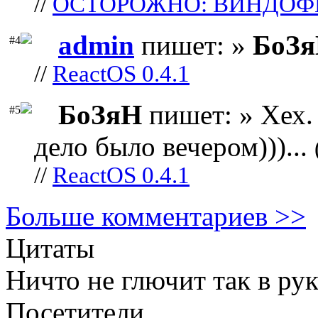
//
ОСТОРОЖНО: ВИНДОФ
admin
пишет: »
БоЗ
#4
//
ReactOS 0.4.1
БоЗяН
пишет: » Хех. 
#5
дело было вечером)))...
//
ReactOS 0.4.1
Больше комментариев >>
Цитаты
Ничто не глючит так в ру
Посетители