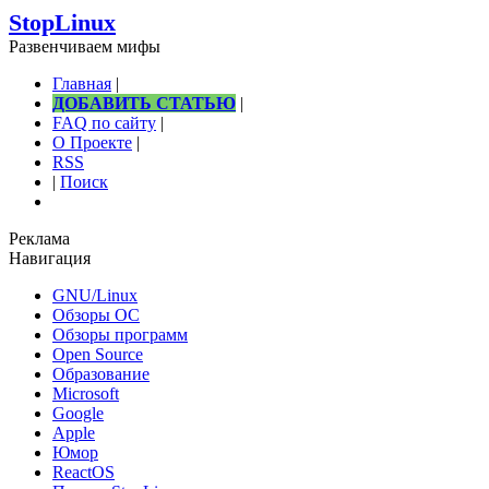
StopLinux
Развенчиваем мифы
Главная
|
ДОБАВИТЬ СТАТЬЮ
|
FAQ по сайту
|
О Проекте
|
RSS
|
Поиск
Реклама
Навигация
GNU/Linux
Обзоры ОС
Обзоры программ
Open Source
Образование
Microsoft
Google
Apple
Юмор
ReactOS