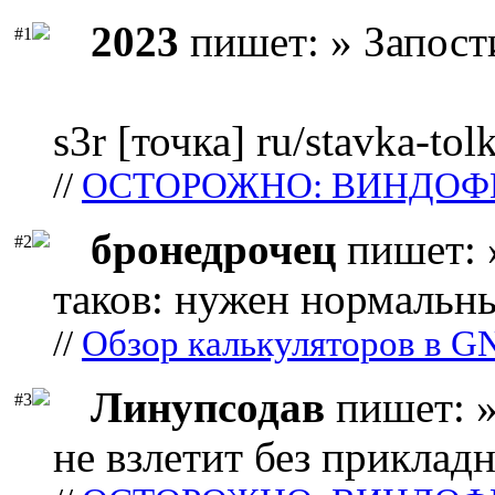
2023
пишет: » Запост
#1
s3r [точка] ru/stavka-tol
//
ОСТОРОЖНО: ВИНДОФ
бронедрочец
пишет: 
#2
таков: нужен нормальны
//
Обзор калькуляторов в G
Линупсодав
пишет: »
#3
не взлетит без прикладн