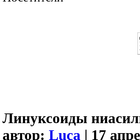
Линуксоиды ниасили
автор:
Luca
| 17 апр