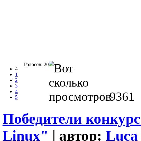
Голосов: 20
4
1
2
3
4
9361
5
Победители конкурс
Linux"
| автор:
Luca