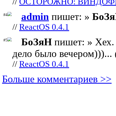
//
ОСТОРОЖНО: ВИНДОФ
admin
пишет: »
БоЗ
#4
//
ReactOS 0.4.1
БоЗяН
пишет: » Хех. 
#5
дело было вечером)))...
//
ReactOS 0.4.1
Больше комментариев >>