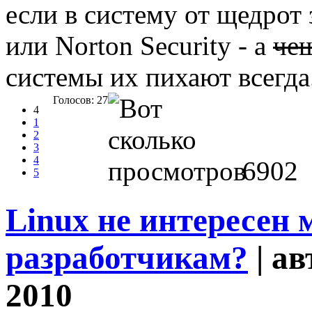
если в систему от щедрот
или Norton Security - а
чеш
системы их пихают всегда.
Голосов: 27
4
1
2
3
4
6902
5
Linux не интересен
разработчикам?
| ав
2010