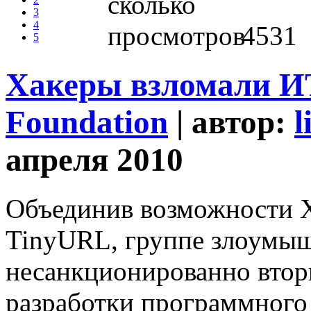
3
4
4531
5
Хакеры взломали И
Foundation
| автор:
l
апреля 2010
Объединив возможности X
TinyURL, группе злоумыш
несанкционированно втор
разработки программного