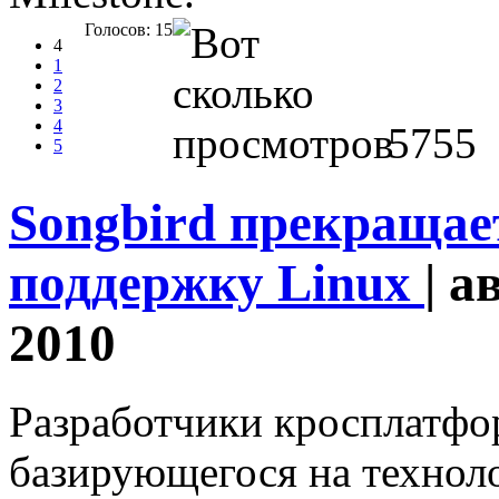
Голосов: 15
4
1
2
3
4
5755
5
Songbird прекраща
поддержку Linux
| а
2010
Разработчики кросплатфор
базирующегося на технол