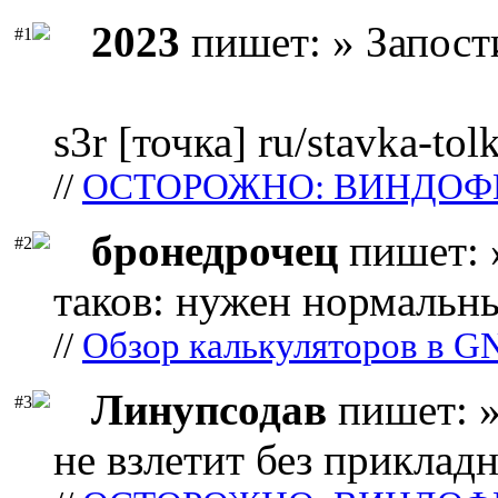
2023
пишет: » Запост
#1
s3r [точка] ru/stavka-tol
//
ОСТОРОЖНО: ВИНДОФ
бронедрочец
пишет: 
#2
таков: нужен нормальны
//
Обзор калькуляторов в G
Линупсодав
пишет: »
#3
не взлетит без прикладн