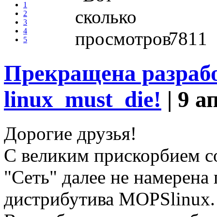
1
2
3
4
7811
5
Прекращена разраб
linux_must_die!
| 9 а
Дорогие друзья!
С великим прискорбием 
"Сеть" далее не намерена
дистрибутива MOPSlinux.