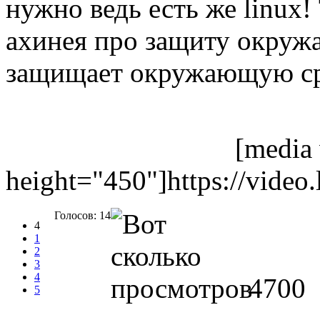
нужно ведь есть же linux!
ахинея про защиту окружа
защищает окружающую ср
[media
height="450"]https://video.l
Голосов: 14
4
1
2
3
4
4700
5