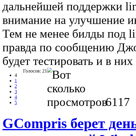
дальнейшей поддержки lin
внимание на улучшение ин
Тем не менее билды под li
правда по сообщению Джо
будет тестировать и в ни
Голосов: 21
4
1
2
3
4
6117
5
GCompris берет день