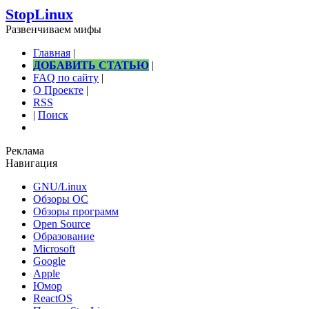
StopLinux
Развенчиваем мифы
Главная
|
ДОБАВИТЬ СТАТЬЮ
|
FAQ по сайту
|
О Проекте
|
RSS
|
Поиск
Реклама
Навигация
GNU/Linux
Обзоры ОС
Обзоры программ
Open Source
Образование
Microsoft
Google
Apple
Юмор
ReactOS