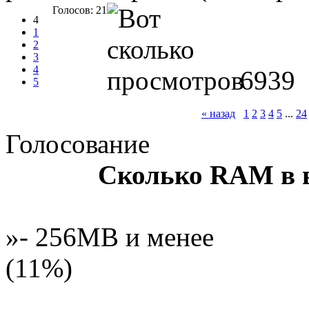
Голосов: 21
4
1
2
3
4
6939
5
« назад
1
2
3
4
5
...
24
Голосование
Сколько RAM в 
»- 256MB и менее
(11%)