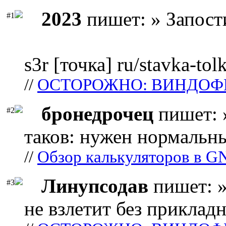
2023
пишет: » Запост
#1
s3r [точка] ru/stavka-tol
//
ОСТОРОЖНО: ВИНДОФ
бронедрочец
пишет: 
#2
таков: нужен нормальны
//
Обзор калькуляторов в G
Линупсодав
пишет: »
#3
не взлетит без прикладн