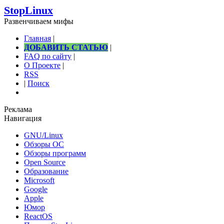
StopLinux
Развенчиваем мифы
Главная
|
ДОБАВИТЬ СТАТЬЮ
|
FAQ по сайту
|
О Проекте
|
RSS
|
Поиск
Реклама
Навигация
GNU/Linux
Обзоры ОС
Обзоры программ
Open Source
Образование
Microsoft
Google
Apple
Юмор
ReactOS