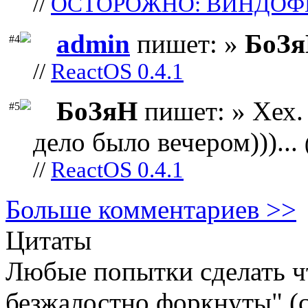
//
ОСТОРОЖНО: ВИНДОФ
admin
пишет: »
БоЗ
#4
//
ReactOS 0.4.1
БоЗяН
пишет: » Хех. 
#5
дело было вечером)))...
//
ReactOS 0.4.1
Больше комментариев >>
Цитаты
Любые попытки сделать чт
безжалостно форкнуты" (c