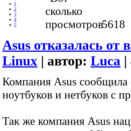
1
2
3
4
5618
5
Asus отказалась от 
Linux
| автор:
Luca
|
Компания Asus сообщила о
ноутбуков и нетбуков с п
Так же компания Asus нац