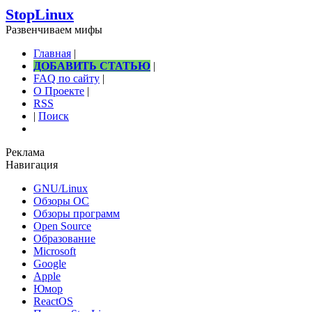
StopLinux
Развенчиваем мифы
Главная
|
ДОБАВИТЬ СТАТЬЮ
|
FAQ по сайту
|
О Проекте
|
RSS
|
Поиск
Реклама
Навигация
GNU/Linux
Обзоры ОС
Обзоры программ
Open Source
Образование
Microsoft
Google
Apple
Юмор
ReactOS