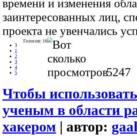
времени и изменения обла
заинтересованных лиц, с
проекта не увенчались ус
Голосов: 16
3
1
2
3
4
5247
5
Чтобы использовать
ученым в области ра
хакером
| автор:
gaa