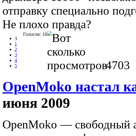
отправку специально подг
Не плохо правда?
Голосов: 16
3
1
2
3
4
4703
5
OpenMoko настал к
июня 2009
OpenMoko — свободный ан