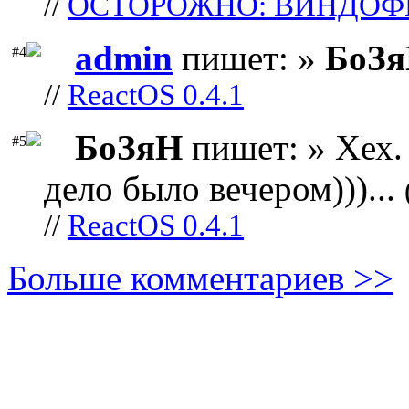
//
ОСТОРОЖНО: ВИНДОФ
admin
пишет: »
БоЗ
#4
//
ReactOS 0.4.1
БоЗяН
пишет: » Хех. 
#5
дело было вечером)))...
//
ReactOS 0.4.1
Больше комментариев >>