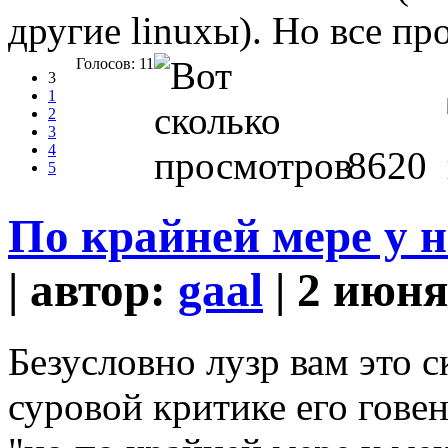
другие linuxы). Но все пр
Голосов: 11
3
1
2
3
4
8620
5
По крайней мере у на
| автор:
gaal
| 2 июня
Безусловно лузр вам это с
суровой критике его гов