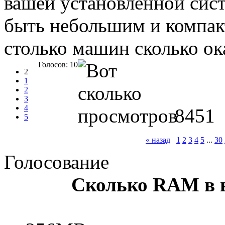
вашей установленной сист
быть небольшим и компакт
столько машин сколько о
Голосов: 10
2
1
2
3
4
8451
5
« назад
1
2
3
4
5
...
30
Голосование
Сколько RAM в 