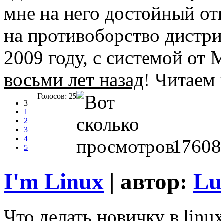
мне на него достойный от
на противоборство дистри
2009 году, с системой от
восьми лет назад
! Читаем 
Голосов: 25
3
1
2
3
4
17608
5
I'm Linux
| автор:
Lu
Что делать новичку в lin