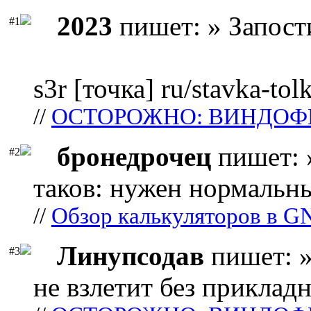
2023
пишет: » Запост
#1
s3r [точка] ru/stavka-tol
//
ОСТОРОЖНО: ВИНДОФ
бронедрочец
пишет: 
#2
таков: нужен нормальны
//
Обзор калькуляторов в G
Линупсодав
пишет: »
#3
не взлетит без прикладн