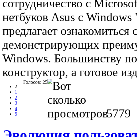
сотрудничество с Microso
нетбуков Asus с Windows 
предлагает ознакомиться 
демонстрирующих преиму
Windows. Большинству по
конструктор, а готовое из
Голосов: 25
2
1
2
3
4
5779
5
Эволюция пользова