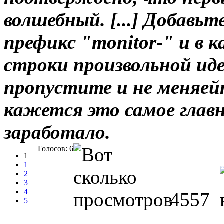
волшебный. [...] Добавьт
префикс "monitor-" и в 
строки произвольной и
пропустите и не меняейт
кажется это самое главн
заработало.
Голосов: 6
1
1
2
3
4
4557
5