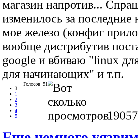
магазин напротив... Спраш
изменилось за последние н
мое железо (конфиг прило
вообще дистрибутив пост
google и вбиваю "linux дл
для начинающих" и т.п.
Голосов: 51
3
1
2
3
4
19057
5
Еще немного уязвим