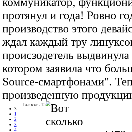
коммуникатор, функциони
протянул и года! Ровно го
производство этого девай
ждал каждый тру линуксои
происзодетель выдвинула 
котором заявила что боль
Source-смартфонами". Теп
произведенную продукцию
Голосов: 15
3
1
2
3
4