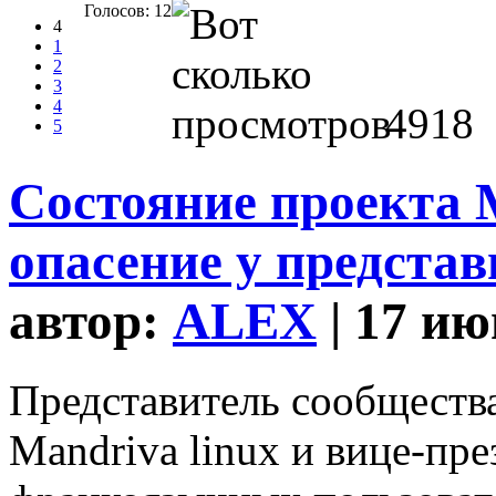
Голосов: 12
4
1
2
3
4
4918
5
Состояние проекта 
опасение у предста
автор:
ALEX
| 17 ию
Представитель сообществ
Mandriva linux и вице-пр