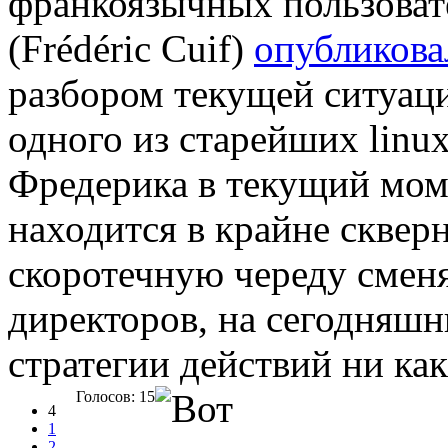
франкоязычных пользова
(Frédéric Cuif)
опубликова
разбором текущей ситуаци
одного из старейших linu
Фредерика в текущий мо
находится в крайне сквер
скоротечную череду сме
директоров, на сегодняшн
стратегии действий ни ка
Голосов: 15
4
1
2