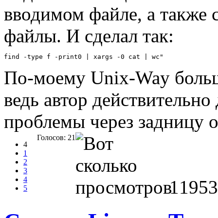
вводимом файле, а также 
файлы. И сделал так:
find -type f -print0 | xargs -0 cat | wc"
По-моему Unix-Way больш
ведь автор действительно
проблемы через задницу о
Голосов: 21
4
1
2
3
4
11953
5