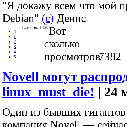
"Я докажу всем что мой п
Debian"
(с)
Денис
Голосов: 14
4
1
2
3
4
7382
5
Novell могут распро
linux_must_die!
| 24 
Один из бывших гигантов
компания Novell — сейчас 