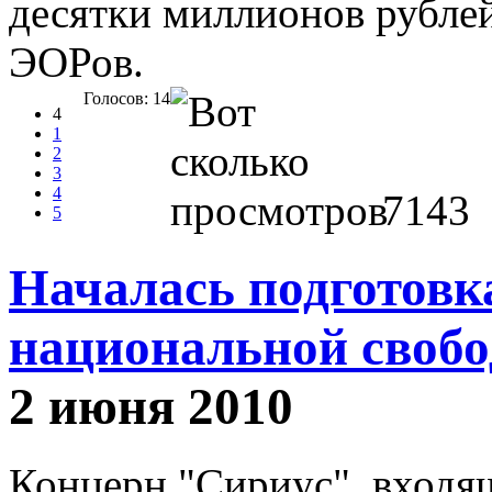
десятки миллионов рублей
ЭОРов.
Голосов: 14
4
1
2
3
4
7143
5
Началась подготовк
национальной своб
2 июня 2010
Концерн "Сириус", входя