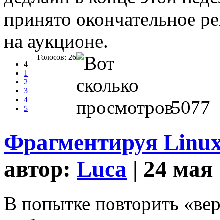
принято окончательное р
на аукционе.
Голосов: 26
4
1
2
3
4
5077
5
Фрагментируя Linux
автор:
Luca
| 24 мая
В попытке повторить «ве