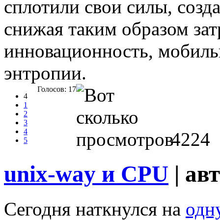
сплотили свои силы, созд
снижая таким образом зат
инновационность, мобиль
энтропии.
Голосов: 17
4
1
2
3
4
4224
5
unix-way и CPU
| ав
Сегодня наткнулся на
одн