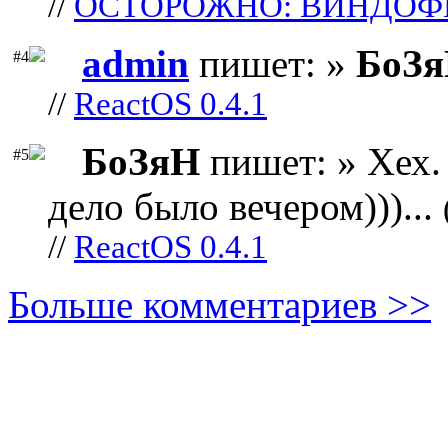
//
ОСТОРОЖНО: ВИНДОФ
admin
пишет: »
БоЗ
#4
//
ReactOS 0.4.1
БоЗяН
пишет: » Хех. 
#5
дело было вечером)))...
//
ReactOS 0.4.1
Больше комментариев >>