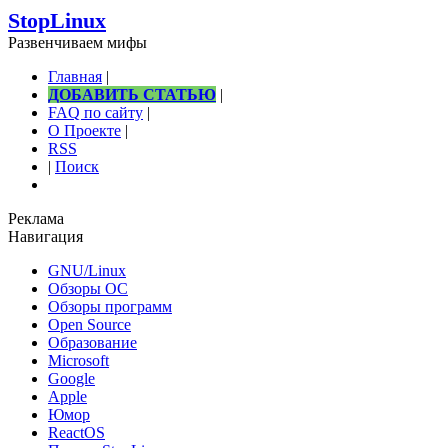
StopLinux
Развенчиваем мифы
Главная
|
ДОБАВИТЬ СТАТЬЮ
|
FAQ по сайту
|
О Проекте
|
RSS
|
Поиск
Реклама
Навигация
GNU/Linux
Обзоры ОС
Обзоры программ
Open Source
Образование
Microsoft
Google
Apple
Юмор
ReactOS