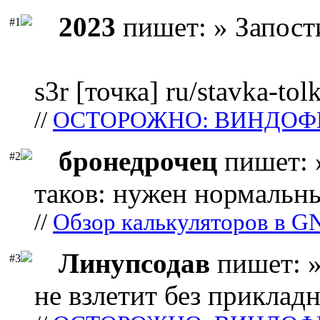
2023
пишет: » Запост
#1
s3r [точка] ru/stavka-tol
//
ОСТОРОЖНО: ВИНДОФ
бронедрочец
пишет: 
#2
таков: нужен нормальны
//
Обзор калькуляторов в G
Линупсодав
пишет: »
#3
не взлетит без прикладн