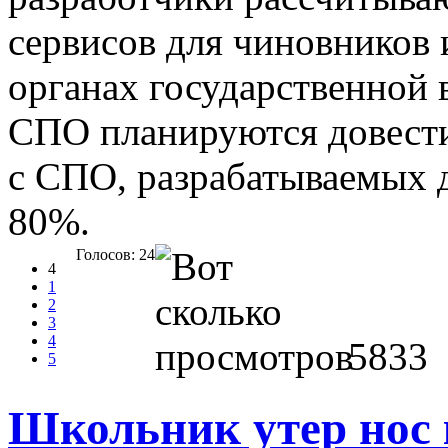
сервисов для чиновников и
органах государственной 
СПО планируются довести
с СПО, разрабатываемых д
80%.
Голосов: 24
4
1
2
3
4
5833
5
Школьник утер нос