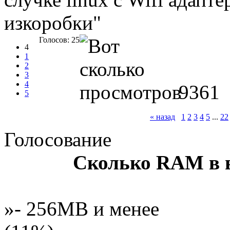
изкоробки"
Голосов: 25
4
1
2
3
4
9361
5
« назад
1
2
3
4
5
...
22
Голосование
Сколько RAM в 
»- 256MB и менее