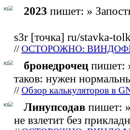
2023
пишет: » Запост
#1
s3r [точка] ru/stavka-tol
//
ОСТОРОЖНО: ВИНДОФ
бронедрочец
пишет: 
#2
таков: нужен нормальны
//
Обзор калькуляторов в G
Линупсодав
пишет: »
#3
не взлетит без прикладн