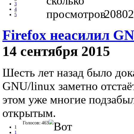
3
4
20802
5
Firefox неасилил G
14 сентября 2015
Шесть лет назад было дока
GNU/linux заметно отстаё
этом уже многие подзабыл
открытым.
Голосов: 463
1
1