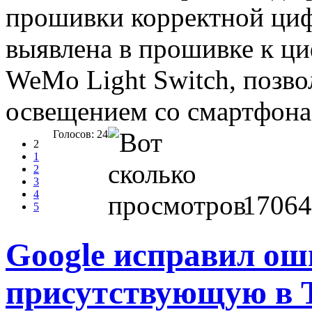
прошивки корректной циф
выявлена в прошивке к ц
WeMo Light Switch, позв
освещением со смартфона
Голосов: 24
2
1
2
3
4
17064
5
Google исправил оши
присутствующую в 