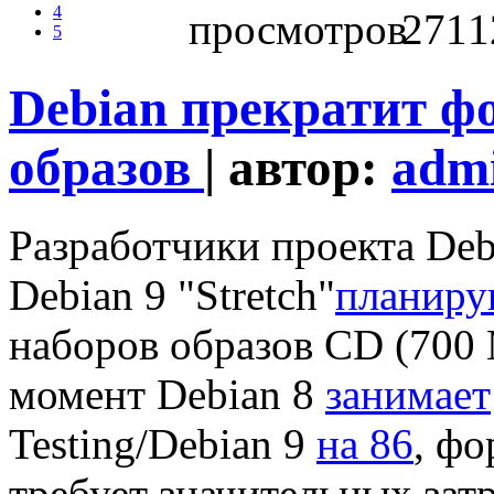
4
2711
5
Debian прекратит ф
образов
| автор:
adm
Разработчики проекта Debi
Debian 9 "Stretch"
планиру
наборов образов CD (700
момент Debian 8
занимает
Testing/Debian 9
на 86
, ф
требует значительных зат