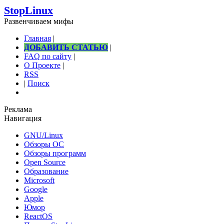
StopLinux
Развенчиваем мифы
Главная
|
ДОБАВИТЬ СТАТЬЮ
|
FAQ по сайту
|
О Проекте
|
RSS
|
Поиск
Реклама
Навигация
GNU/Linux
Обзоры ОС
Обзоры программ
Open Source
Образование
Microsoft
Google
Apple
Юмор
ReactOS