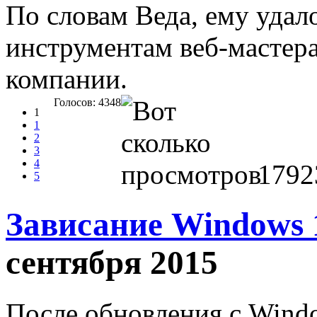
По словам Веда, ему удал
инструментам веб-мастер
компании.
Голосов: 4348
1
1
2
3
4
1792
5
Зависание Windows 
сентября 2015
После обновления с Windo