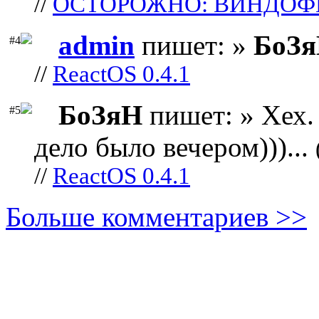
//
ОСТОРОЖНО: ВИНДОФ
admin
пишет: »
БоЗ
#4
//
ReactOS 0.4.1
БоЗяН
пишет: » Хех. 
#5
дело было вечером)))...
//
ReactOS 0.4.1
Больше комментариев >>