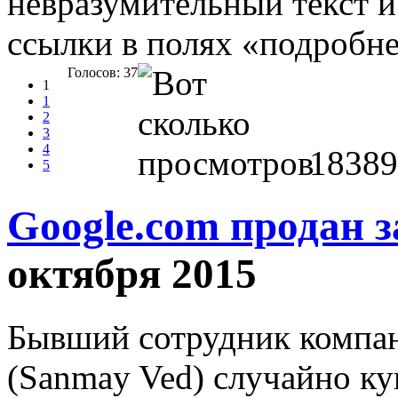
невразумительный текст и
ссылки в полях «подробн
Голосов: 37
1
1
2
3
4
18389
5
Google.com продан з
октября 2015
Бывший сотрудник компа
(Sanmay Ved) случайно ку