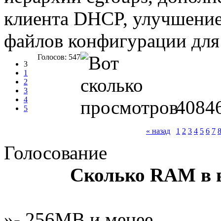
клиента DHCP, улучшение 
файлов конфигурации для
Голосов: 547
3
1
2
3
4
4084
5
« назад
1
2
3
4
5
6
7
Голосование
Сколько RAM в 
»- 256MB и менее