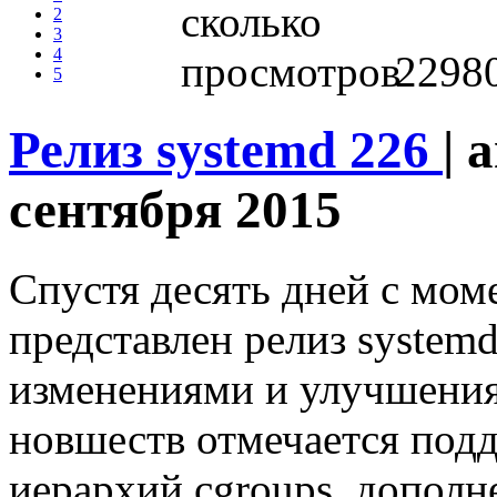
2
3
4
2298
5
Релиз systemd 226
| 
сентября 2015
Спустя десять дней с мом
представлен релиз system
изменениями и улучшения
новшеств отмечается по
иерархий cgroups, дополн