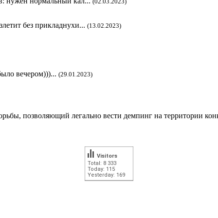
в: нужен нормальный кал...
(02.03.2023)
злетит без прикладнухи...
(13.02.2023)
ыло вечером)))...
(29.01.2023)
рьбы, позволяющий легально вести демпинг на территории кон
Visitors
Total: 8 333
Today: 115
Yesterday: 169