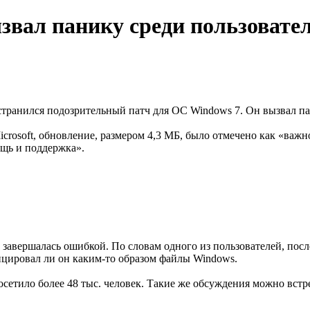
вал панику среди пользовател
странился подозрительный патч для ОС Windows 7. Он вызвал па
rosoft, обновление, размером 4,3 МБ, было отмечено как «важн
ощь и поддержка».
и завершалась ошибкой. По словам одного из пользователей, по
ицировал ли он каким-то образом файлы Windows.
етило более 48 тыс. человек. Такие же обсуждения можно встре