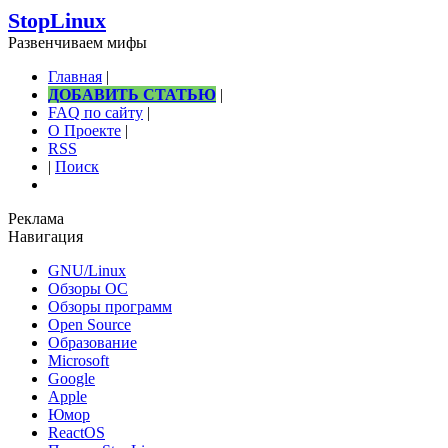
StopLinux
Развенчиваем мифы
Главная
|
ДОБАВИТЬ СТАТЬЮ
|
FAQ по сайту
|
О Проекте
|
RSS
|
Поиск
Реклама
Навигация
GNU/Linux
Обзоры ОС
Обзоры программ
Open Source
Образование
Microsoft
Google
Apple
Юмор
ReactOS