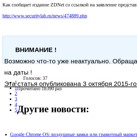
Как сообщает издание ZDNet со ссылкой на заявление представ
http://www.securitylab.ru/news/474889.php
ВНИМАНИЕ !
Возможно что-то уже неактуально. Обращ
на даты !
Голосов: 37
1
Эта статья опубликована 3 октября 2015-го
1
Прочитано 18390 раз
2
3
4
Другие новости:
5
Google Chrome OS: воздушные замки или грамотный марке