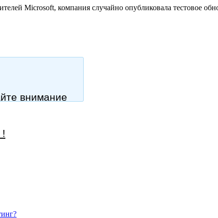
ителей Microsoft, компания случайно опубликовала тестовое обн
айте внимание
 !
тинг?