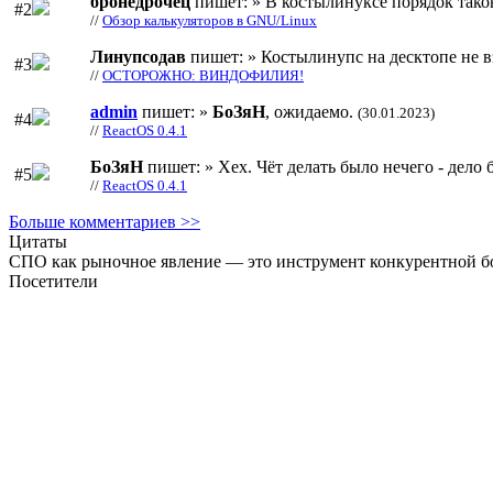
бронедрочец
пишет: » В костылинуксе порядок тако
#2
//
Обзор калькуляторов в GNU/Linux
Линупсодав
пишет: » Костылинупс на десктопе не в
#3
//
ОСТОРОЖНО: ВИНДОФИЛИЯ!
admin
пишет: »
БоЗяН
, ожидаемо.
(30.01.2023)
#4
//
ReactOS 0.4.1
БоЗяН
пишет: » Хех. Чёт делать было нечего - дело б
#5
//
ReactOS 0.4.1
Больше комментариев >>
Цитаты
СПО как рыночное явление — это инструмент конкурентной бо
Посетители