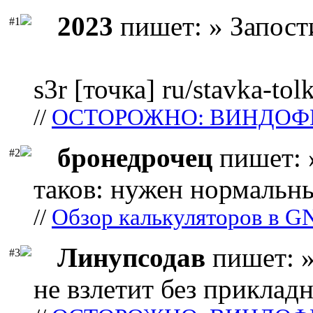
2023
пишет: » Запост
#1
s3r [точка] ru/stavka-tol
//
ОСТОРОЖНО: ВИНДОФ
бронедрочец
пишет: 
#2
таков: нужен нормальны
//
Обзор калькуляторов в G
Линупсодав
пишет: »
#3
не взлетит без прикладн