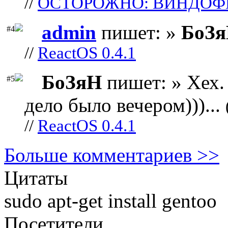
//
ОСТОРОЖНО: ВИНДОФ
admin
пишет: »
БоЗ
#4
//
ReactOS 0.4.1
БоЗяН
пишет: » Хех. 
#5
дело было вечером)))...
//
ReactOS 0.4.1
Больше комментариев >>
Цитаты
sudo apt-get install gentoo
Посетители