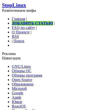
StopLinux
Развенчиваем мифы
Главная
|
ДОБАВИТЬ СТАТЬЮ
|
FAQ по сайту
|
О Проекте
|
RSS
|
Поиск
Реклама
Навигация
GNU/Linux
Обзоры ОС
Обзоры программ
Open Source
Образование
Microsoft
Google
Apple
Юмор
ReactOS