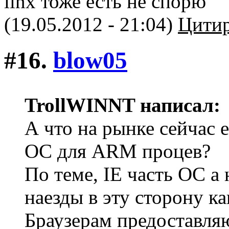
linx тоже есть не спорю
(19.05.2012 - 21:04)
Цитир
#16.
blow05
TrollWINNT написал:
А что на рынке сейчас 
ОС для ARM процев?
По теме, IE часть ОС а
наезды в эту сторону ка
Браузерам предоставляю