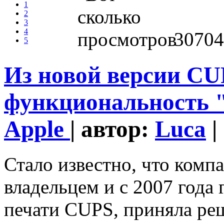
1
2
3
4
30704
5
Из новой версии CU
функциональность "
Apple
| автор:
Luca
|
Стало известно, что компа
владельцем и с 2007 года
печати CUPS, приняла реш