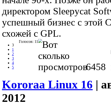
директором Sleepycat Soft
успешный бизнес с этой 
схожей с GPL.
Голосов: 11
3
1
2
3
4
6458
5
Kororaa Linux 16
| а
2012