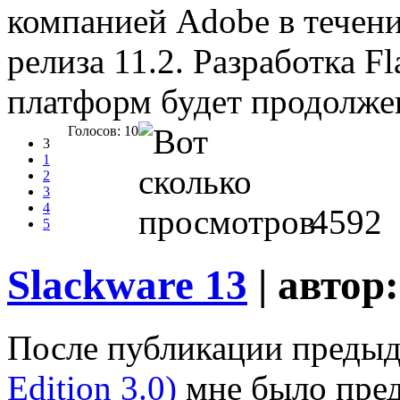
компанией Adobe в течени
релиза 11.2. Разработка F
платформ будет продолжен
Голосов: 10
3
1
2
3
4
4592
5
Slackware 13
| автор
После публикации преды
Edition 3.0)
мне было пред