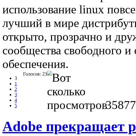
использование linux пов
лучший в мире дистрибути
открыто, прозрачно и дру
сообщества свободного и
обеспечения.
Голосов: 23
3
1
2
3
4
35877
5
Adobe прекращает р