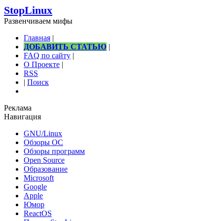
StopLinux
Развенчиваем мифы
Главная
|
ДОБАВИТЬ СТАТЬЮ
|
FAQ по сайту
|
О Проекте
|
RSS
|
Поиск
Реклама
Навигация
GNU/Linux
Обзоры ОС
Обзоры программ
Open Source
Образование
Microsoft
Google
Apple
Юмор
ReactOS