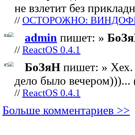
не взлетит без прикладн
//
ОСТОРОЖНО: ВИНДОФ
admin
пишет: »
БоЗ
#4
//
ReactOS 0.4.1
БоЗяН
пишет: » Хех. 
#5
дело было вечером)))...
//
ReactOS 0.4.1
Больше комментариев >>