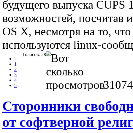
будущего выпуска CUPS 1
возможностей, посчитав 
OS X, несмотря на то, чт
используются linux-сообщ
Голосов: 28
2
1
2
3
4
31074
5
Сторонники свобод
от софтверной религ