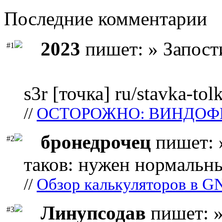
Последние комментарии
2023
пишет: » Запост
#1
s3r [точка] ru/stavka-tol
//
ОСТОРОЖНО: ВИНДОФ
бронедрочец
пишет: 
#2
таков: нужен нормальны
//
Обзор калькуляторов в G
Линупсодав
пишет: »
#3