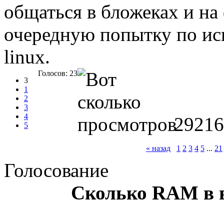
общаться в бложеках и на
очередную попытку по ис
linux.
Голосов: 23
3
1
2
3
4
29216
5
« назад
1
2
3
4
5
...
21
Голосование
Сколько RAM в 