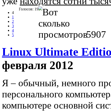
уже
находятся сотни тыся
Голосов: 19
4
1
2
3
4
5907
5
Linux Ultimate Editio
февраля 2012
Я – обычный, немного пр
персонального компьютер
компьютере основной сис