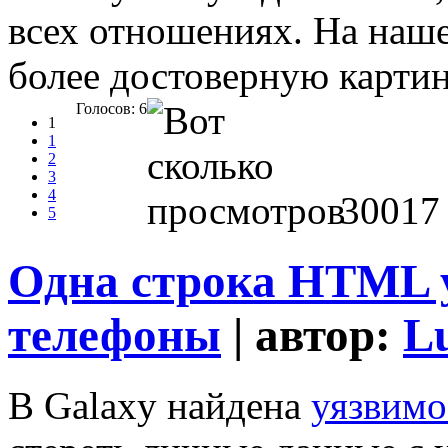
всех отношениях. На наше
более достоверную картин
Голосов: 6
1
1
2
3
4
30017
5
Одна строка HTML у
телефоны
| автор:
L
В Galaxy найдена
уязвимо