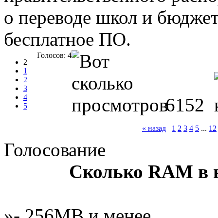
о переводе школ и бюдже
бесплатное ПО.
Голосов: 4
2
1
2
3
4
6152
5
« назад
1
2
3
4
5
...
12
Голосование
Сколько RAM в 
»- 256MB и менее