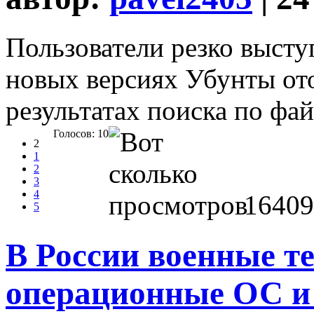
Пользователи резко высту
новых версиях Убунты от
результатах поиска по фа
Голосов: 10
2
1
2
3
4
16409
5
В России военные те
операционные ОС и