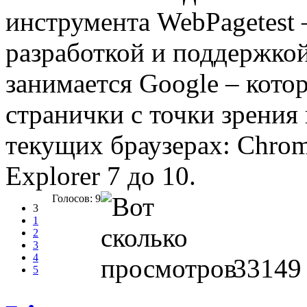
инструмента WebPagetest 
разработкой и поддержкой
занимается Google – кото
странички с точки зрения 
текущих браузерах: Chrome 
Explorer 7 до 10.
Голосов: 9
3
1
2
3
4
33149
5