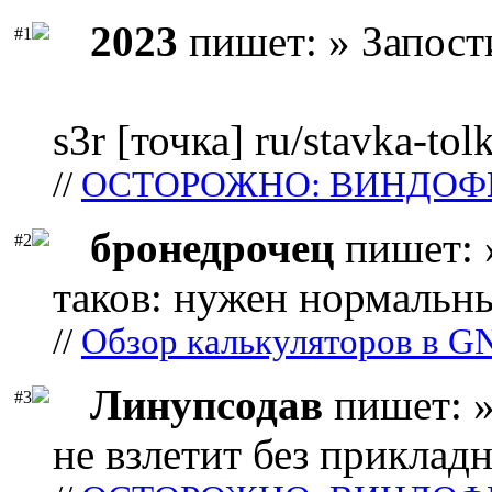
2023
пишет: » Запост
#1
s3r [точка] ru/stavka-tol
//
ОСТОРОЖНО: ВИНДОФ
бронедрочец
пишет: 
#2
таков: нужен нормальны
//
Обзор калькуляторов в G
Линупсодав
пишет: »
#3
не взлетит без прикладн