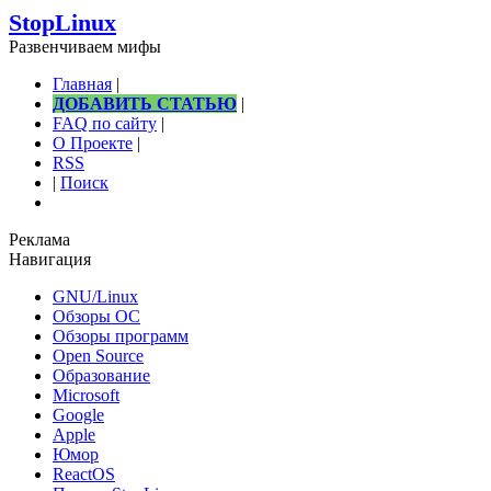
StopLinux
Развенчиваем мифы
Главная
|
ДОБАВИТЬ СТАТЬЮ
|
FAQ по сайту
|
О Проекте
|
RSS
|
Поиск
Реклама
Навигация
GNU/Linux
Обзоры ОС
Обзоры программ
Open Source
Образование
Microsoft
Google
Apple
Юмор
ReactOS