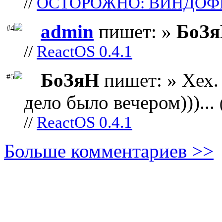
//
ОСТОРОЖНО: ВИНДОФ
admin
пишет: »
БоЗ
#4
//
ReactOS 0.4.1
БоЗяН
пишет: » Хех. 
#5
дело было вечером)))...
//
ReactOS 0.4.1
Больше комментариев >>