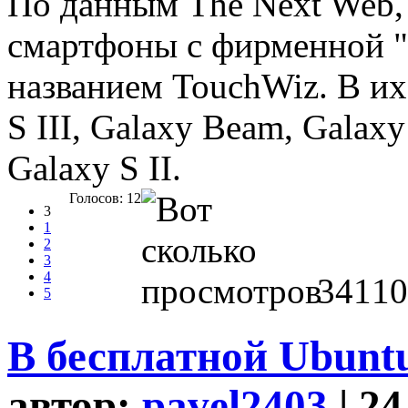
По данным The Next Web,
смартфоны с фирменной "
названием TouchWiz. В их
S III, Galaxy Beam, Galax
Galaxy S II.
Голосов: 12
3
1
2
3
4
34110
5
В бесплатной Ubunt
автор:
pavel2403
| 24