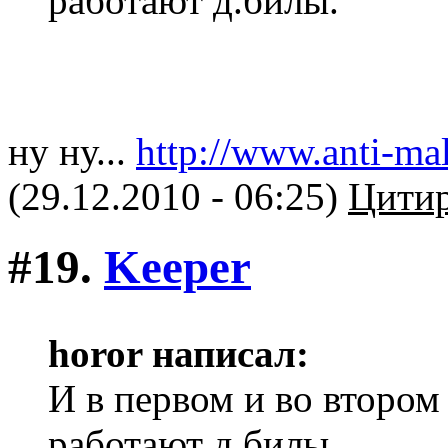
работают д.билы.
ну ну...
http://www.anti-ma
(29.12.2010 - 06:25)
Цитир
#19.
Keeper
horor написал:
И в первом и во втором 
работают д.билы.