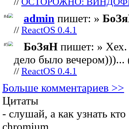
//
ОСТОРОЖНО: ВИНДОФ
admin
пишет: »
БоЗ
#4
//
ReactOS 0.4.1
БоЗяН
пишет: » Хех. 
#5
дело было вечером)))...
//
ReactOS 0.4.1
Больше комментариев >>
Цитаты
- слушай, а как узнать кт
chromium