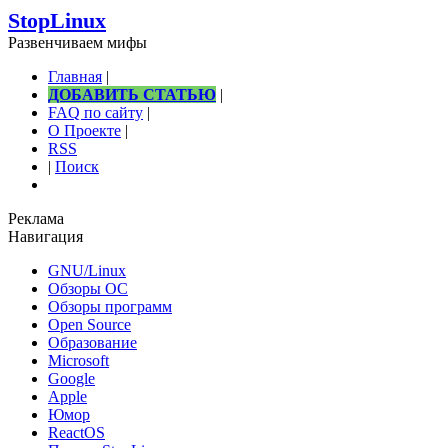
StopLinux
Развенчиваем мифы
Главная
|
ДОБАВИТЬ СТАТЬЮ
|
FAQ по сайту
|
О Проекте
|
RSS
|
Поиск
Реклама
Навигация
GNU/Linux
Обзоры ОС
Обзоры программ
Open Source
Образование
Microsoft
Google
Apple
Юмор
ReactOS