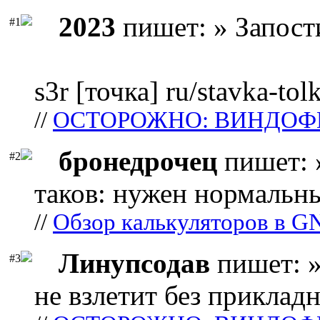
2023
пишет: » Запост
#1
s3r [точка] ru/stavka-tol
//
ОСТОРОЖНО: ВИНДОФ
бронедрочец
пишет: 
#2
таков: нужен нормальны
//
Обзор калькуляторов в G
Линупсодав
пишет: »
#3
не взлетит без прикладн