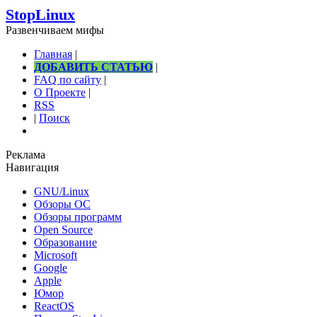
StopLinux
Развенчиваем мифы
Главная
|
ДОБАВИТЬ СТАТЬЮ
|
FAQ по сайту
|
О Проекте
|
RSS
|
Поиск
Реклама
Навигация
GNU/Linux
Обзоры ОС
Обзоры программ
Open Source
Образование
Microsoft
Google
Apple
Юмор
ReactOS