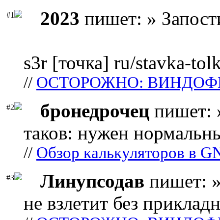
2023
пишет: » Запост
#1
s3r [точка] ru/stavka-tol
//
ОСТОРОЖНО: ВИНДОФ
бронедрочец
пишет: 
#2
таков: нужен нормальны
//
Обзор калькуляторов в G
Линупсодав
пишет: »
#3
не взлетит без прикладн