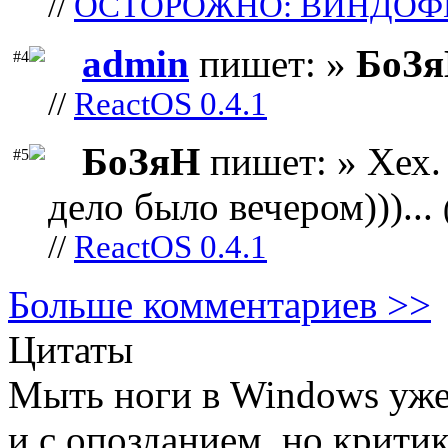
//
ОСТОРОЖНО: ВИНДОФ
admin
пишет: »
БоЗ
#4
//
ReactOS 0.4.1
БоЗяН
пишет: » Хех. 
#5
дело было вечером)))...
//
ReactOS 0.4.1
Больше комментариев >>
Цитаты
Мыть ноги в Windows уже 
и с опозданием, но критик