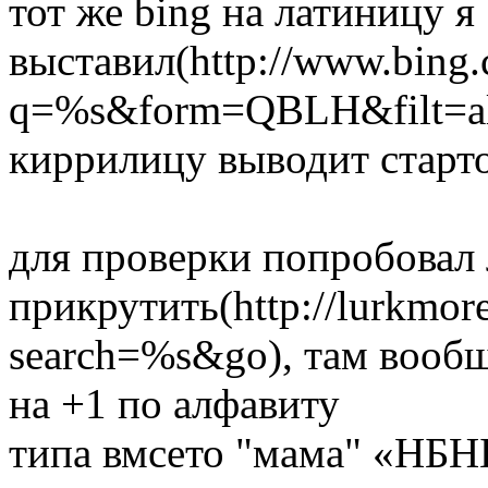
тот же bing на латиницу я
выставил(http://www.bing.
q=%s&form=QBLH&filt=all)
киррилицу выводит старт
для проверки попробовал
прикрутить(http://lurkmor
search=%s&go), там вообщ
на +1 по алфавиту
типа вмсето "мама" «НБНБ