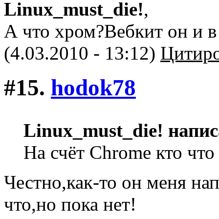
Linux_must_die!
,
А что хром?Вебкит он и в
(4.03.2010 - 13:12)
Цитиро
#15.
hodok78
Linux_must_die! напис
На счёт Chrome кто что
Честно,как-то он меня нап
что,но пока нет!