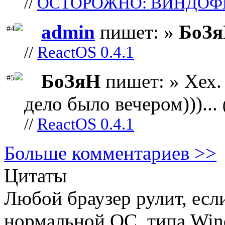
//
ОСТОРОЖНО: ВИНДОФ
admin
пишет: »
БоЗ
#4
//
ReactOS 0.4.1
БоЗяН
пишет: » Хех. 
#5
дело было вечером)))...
//
ReactOS 0.4.1
Больше комментариев >>
Цитаты
Любой браузер рулит, есл
нормальной ОС, типа Win