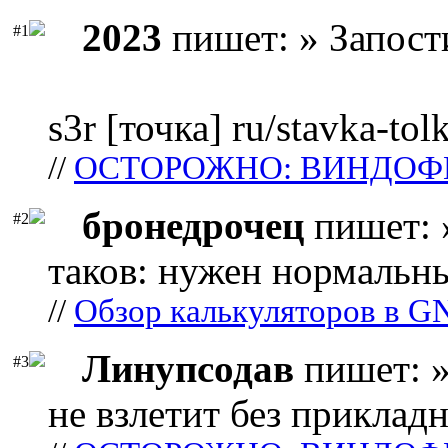
2023
пишет: » Запост
#1
s3r [точка] ru/stavka-tol
//
ОСТОРОЖНО: ВИНДОФ
бронедрочец
пишет: 
#2
таков: нужен нормальны
//
Обзор калькуляторов в G
Линупсодав
пишет: »
#3
не взлетит без прикладн