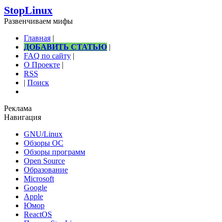
StopLinux
Развенчиваем мифы
Главная
|
ДОБАВИТЬ СТАТЬЮ
|
FAQ по сайту
|
О Проекте
|
RSS
|
Поиск
Реклама
Навигация
GNU/Linux
Обзоры ОС
Обзоры программ
Open Source
Образование
Microsoft
Google
Apple
Юмор
ReactOS