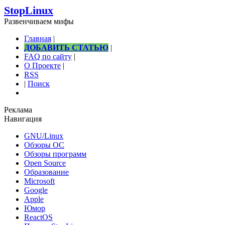
StopLinux
Развенчиваем мифы
Главная
|
ДОБАВИТЬ СТАТЬЮ
|
FAQ по сайту
|
О Проекте
|
RSS
|
Поиск
Реклама
Навигация
GNU/Linux
Обзоры ОС
Обзоры программ
Open Source
Образование
Microsoft
Google
Apple
Юмор
ReactOS