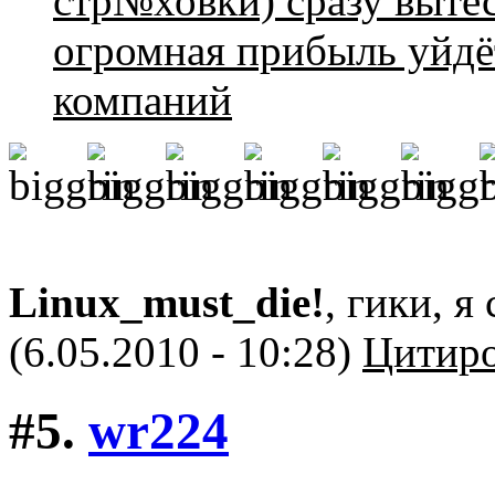
стр№ховки) сразу выте
огромная прибыль уйдё
компаний
Linux_must_die!
, гики, я
(6.05.2010 - 10:28)
Цитиро
#5.
wr224