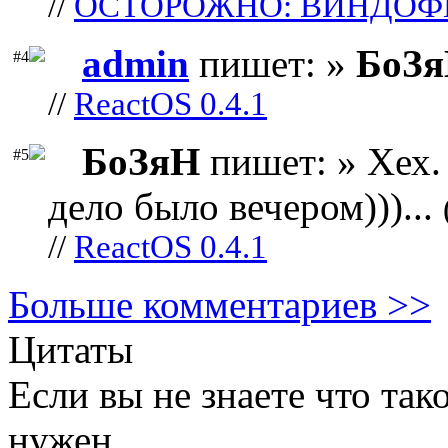
//
ОСТОРОЖНО: ВИНДОФ
admin
пишет: »
БоЗ
#4
//
ReactOS 0.4.1
БоЗяН
пишет: » Хех. 
#5
дело было вечером)))...
//
ReactOS 0.4.1
Больше комментариев >>
Цитаты
Если вы не знаете что тако
нужен