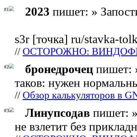
2023
пишет: » Запост
#1
s3r [точка] ru/stavka-tol
//
ОСТОРОЖНО: ВИНДОФ
бронедрочец
пишет: 
#2
таков: нужен нормальны
//
Обзор калькуляторов в G
Линупсодав
пишет: »
#3
не взлетит без прикладн