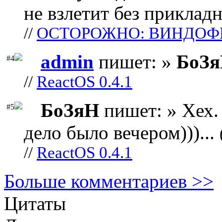
не взлетит без прикладн
//
ОСТОРОЖНО: ВИНДОФ
admin
пишет: »
БоЗ
#4
//
ReactOS 0.4.1
БоЗяН
пишет: » Хех. 
#5
дело было вечером)))...
//
ReactOS 0.4.1
Больше комментариев >>
Цитаты