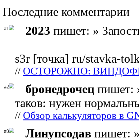
Последние комментарии
2023
пишет: » Запост
#1
s3r [точка] ru/stavka-tol
//
ОСТОРОЖНО: ВИНДОФ
бронедрочец
пишет: 
#2
таков: нужен нормальны
//
Обзор калькуляторов в G
Линупсодав
пишет: »
#3