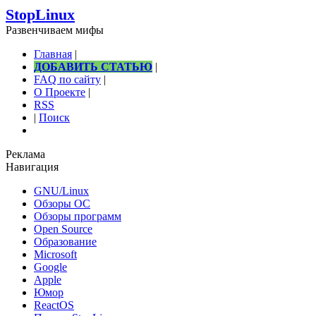
StopLinux
Развенчиваем мифы
Главная
|
ДОБАВИТЬ СТАТЬЮ
|
FAQ по сайту
|
О Проекте
|
RSS
|
Поиск
Реклама
Навигация
GNU/Linux
Обзоры ОС
Обзоры программ
Open Source
Образование
Microsoft
Google
Apple
Юмор
ReactOS