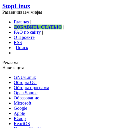
StopLinux
Развенчиваем мифы
Главная
|
ДОБАВИТЬ СТАТЬЮ
|
FAQ по сайту
|
О Проекте
|
RSS
|
Поиск
Реклама
Навигация
GNU/Linux
Обзоры ОС
Обзоры программ
Open Source
Образование
Microsoft
Google
Apple
Юмор
ReactOS