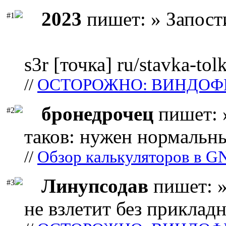
2023
пишет: » Запост
#1
s3r [точка] ru/stavka-tol
//
ОСТОРОЖНО: ВИНДОФ
бронедрочец
пишет: 
#2
таков: нужен нормальны
//
Обзор калькуляторов в G
Линупсодав
пишет: »
#3
не взлетит без прикладн