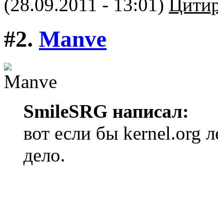
(28.09.2011 - 13:01)
Цитир
#2.
Manve
SmileSRG написал:
вот если бы kernel.org 
дело.