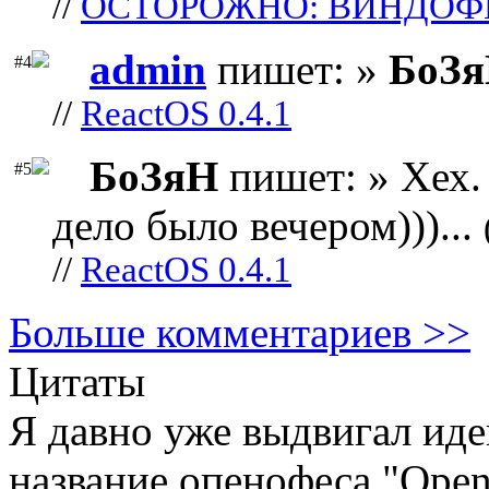
//
ОСТОРОЖНО: ВИНДОФ
admin
пишет: »
БоЗ
#4
//
ReactOS 0.4.1
БоЗяН
пишет: » Хех. 
#5
дело было вечером)))...
//
ReactOS 0.4.1
Больше комментариев >>
Цитаты
Я давно уже выдвигал ид
название опенофеса "Open