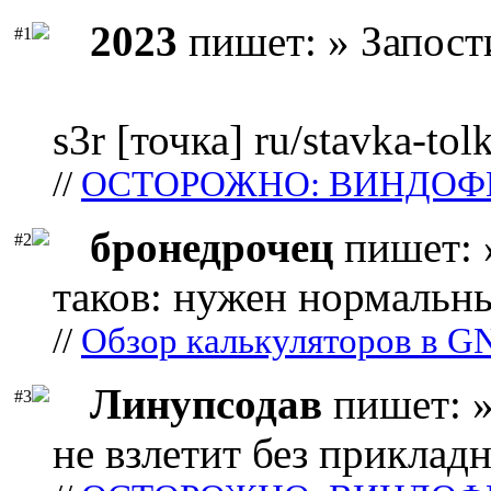
2023
пишет: » Запост
#1
s3r [точка] ru/stavka-tol
//
ОСТОРОЖНО: ВИНДОФ
бронедрочец
пишет: 
#2
таков: нужен нормальны
//
Обзор калькуляторов в G
Линупсодав
пишет: »
#3
не взлетит без прикладн