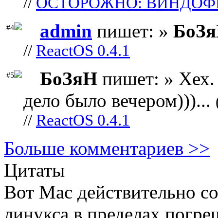
//
ОСТОРОЖНО: ВИНДОФ
admin
пишет: »
БоЗ
#4
//
ReactOS 0.4.1
БоЗяН
пишет: » Хех. 
#5
дело было вечером)))...
//
ReactOS 0.4.1
Больше комментариев >>
Цитаты
Вот Mac действительно с
линукса в пределах погре