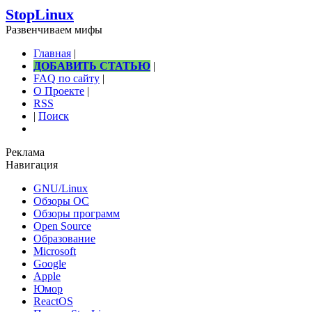
StopLinux
Развенчиваем мифы
Главная
|
ДОБАВИТЬ СТАТЬЮ
|
FAQ по сайту
|
О Проекте
|
RSS
|
Поиск
Реклама
Навигация
GNU/Linux
Обзоры ОС
Обзоры программ
Open Source
Образование
Microsoft
Google
Apple
Юмор
ReactOS