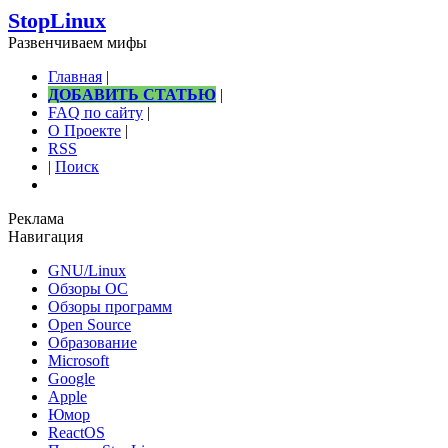
StopLinux
Развенчиваем мифы
Главная
|
ДОБАВИТЬ СТАТЬЮ
|
FAQ по сайту
|
О Проекте
|
RSS
|
Поиск
Реклама
Навигация
GNU/Linux
Обзоры ОС
Обзоры программ
Open Source
Образование
Microsoft
Google
Apple
Юмор
ReactOS