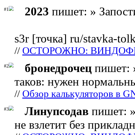
2023
пишет: » Запост
#1
s3r [точка] ru/stavka-tol
//
ОСТОРОЖНО: ВИНДОФ
бронедрочец
пишет: 
#2
таков: нужен нормальны
//
Обзор калькуляторов в G
Линупсодав
пишет: »
#3
не взлетит без прикладн