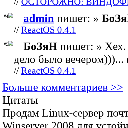
//
ОСТОРОЖНО: ВИНДОФ
admin
пишет: »
БоЗ
#4
//
ReactOS 0.4.1
БоЗяН
пишет: » Хех. 
#5
дело было вечером)))...
//
ReactOS 0.4.1
Больше комментариев >>
Цитаты
Продам Linux-сервер поч
Winserver 2008 для устой