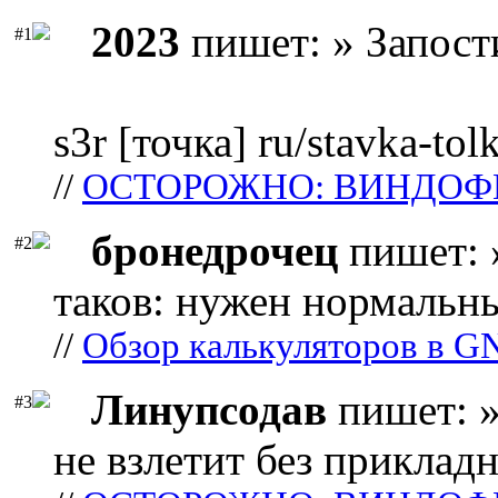
2023
пишет: » Запост
#1
s3r [точка] ru/stavka-tol
//
ОСТОРОЖНО: ВИНДОФ
бронедрочец
пишет: 
#2
таков: нужен нормальны
//
Обзор калькуляторов в G
Линупсодав
пишет: »
#3
не взлетит без прикладн