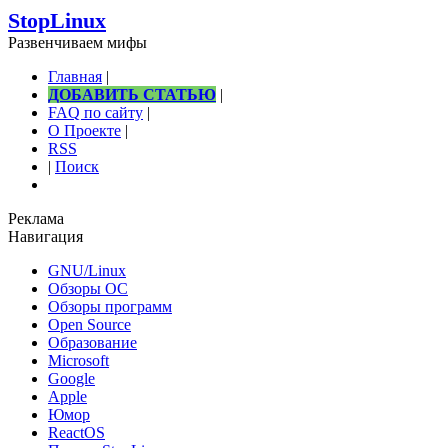
StopLinux
Развенчиваем мифы
Главная
|
ДОБАВИТЬ СТАТЬЮ
|
FAQ по сайту
|
О Проекте
|
RSS
|
Поиск
Реклама
Навигация
GNU/Linux
Обзоры ОС
Обзоры программ
Open Source
Образование
Microsoft
Google
Apple
Юмор
ReactOS