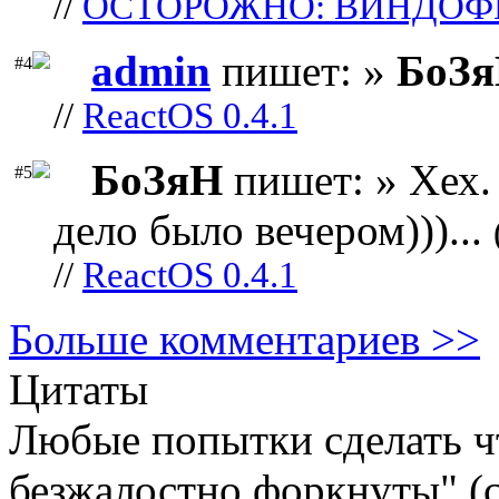
//
ОСТОРОЖНО: ВИНДОФ
admin
пишет: »
БоЗ
#4
//
ReactOS 0.4.1
БоЗяН
пишет: » Хех. 
#5
дело было вечером)))...
//
ReactOS 0.4.1
Больше комментариев >>
Цитаты
Любые попытки сделать чт
безжалостно форкнуты" (c