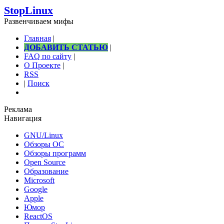
StopLinux
Развенчиваем мифы
Главная
|
ДОБАВИТЬ СТАТЬЮ
|
FAQ по сайту
|
О Проекте
|
RSS
|
Поиск
Реклама
Навигация
GNU/Linux
Обзоры ОС
Обзоры программ
Open Source
Образование
Microsoft
Google
Apple
Юмор
ReactOS