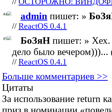
//
ОСТОРОЖНО: ВИНДОФ
admin
пишет: »
БоЗ
#4
//
ReactOS 0.4.1
БоЗяН
пишет: » Хех. 
#5
дело было вечером)))...
//
ReactOS 0.4.1
Больше комментариев >>
Цитаты
За использование return 
приз в номинации «повели