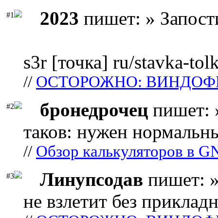
2023
пишет: » Запост
#1
s3r [точка] ru/stavka-tol
//
ОСТОРОЖНО: ВИНДОФ
бронедрочец
пишет: 
#2
таков: нужен нормальны
//
Обзор калькуляторов в G
Линупсодав
пишет: »
#3
не взлетит без прикладн