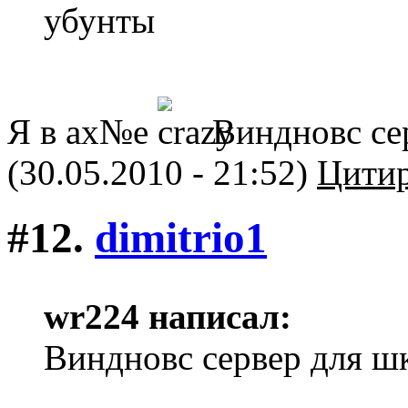
убунты
Я в ах№е
Виндновс се
(30.05.2010 - 21:52)
Цитир
#12.
dimitriо1
wr224 написал:
Виндновс сервер для ш