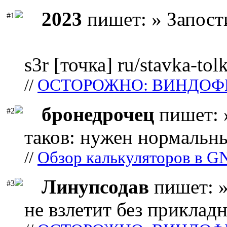
2023
пишет: » Запост
#1
s3r [точка] ru/stavka-tol
//
ОСТОРОЖНО: ВИНДОФ
бронедрочец
пишет: 
#2
таков: нужен нормальны
//
Обзор калькуляторов в G
Линупсодав
пишет: »
#3
не взлетит без прикладн