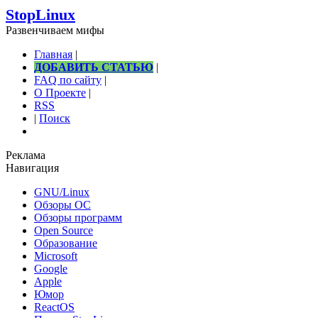
StopLinux
Развенчиваем мифы
Главная
|
ДОБАВИТЬ СТАТЬЮ
|
FAQ по сайту
|
О Проекте
|
RSS
|
Поиск
Реклама
Навигация
GNU/Linux
Обзоры ОС
Обзоры программ
Open Source
Образование
Microsoft
Google
Apple
Юмор
ReactOS