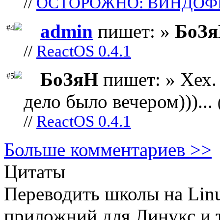
//
ОСТОРОЖНО: ВИНДОФ
admin
пишет: »
БоЗ
#4
//
ReactOS 0.4.1
БоЗяН
пишет: » Хех. 
#5
дело было вечером)))...
//
ReactOS 0.4.1
Больше комментариев >>
Цитаты
Переводить школы на Lin
приложний для Линукс и т