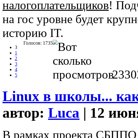
налогоплательщиков
! Под
на гос уровне будет круп
историю IT.
Голосов: 1735
3
1
2
3
4
2330
5
Linux в школы... ка
автор:
Luca
| 12 июн
В рамках проекта СБППО 