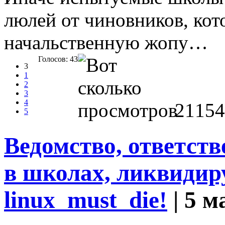
люлей от чиновников, ко
начальственную жопу…
Голосов: 43
3
1
2
3
4
21154
5
Ведомство, ответст
в школах, ликвидир
linux_must_die!
| 5 м