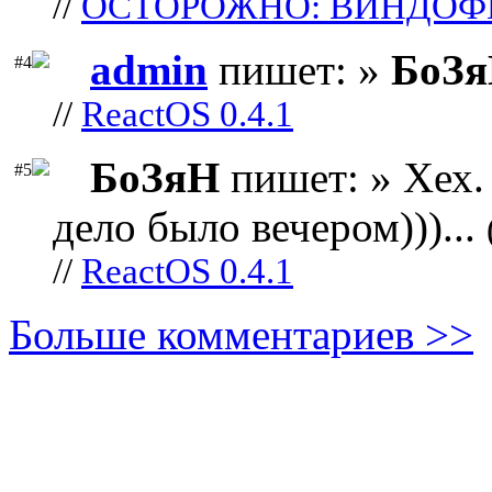
//
ОСТОРОЖНО: ВИНДОФ
admin
пишет: »
БоЗ
#4
//
ReactOS 0.4.1
БоЗяН
пишет: » Хех. 
#5
дело было вечером)))...
//
ReactOS 0.4.1
Больше комментариев >>