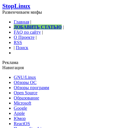
StopLinux
Развенчиваем мифы
Главная
|
ДОБАВИТЬ СТАТЬЮ
|
FAQ по сайту
|
О Проекте
|
RSS
|
Поиск
Реклама
Навигация
GNU/Linux
Обзоры ОС
Обзоры программ
Open Source
Образование
Microsoft
Google
Apple
Юмор
ReactOS