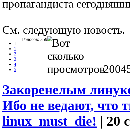
пропагандиста сегодняшн
См. следующую новость.
Голосов: 359
1
1
2
3
4
2004
5
Закоренелым линук
Ибо не ведают, что т
linux_must_die!
| 20 