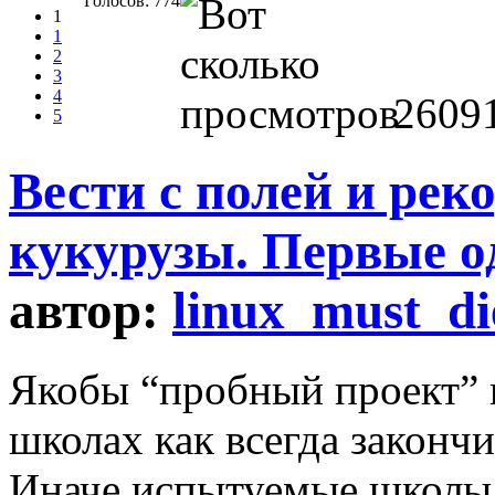
Голосов: 774
1
1
2
3
4
2609
5
Вести с полей и ре
кукурузы. Первые 
автор:
linux_must_di
Якобы “пробный проект” 
школах как всегда законч
Иначе испытуемые школы 