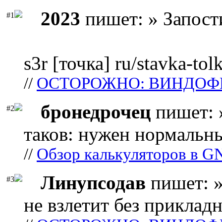
2023
пишет: » Запост
#1
s3r [точка] ru/stavka-tol
//
ОСТОРОЖНО: ВИНДОФ
бронедрочец
пишет: 
#2
таков: нужен нормальны
//
Обзор калькуляторов в G
Линупсодав
пишет: »
#3
не взлетит без прикладн