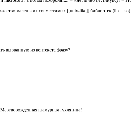
microsoft) , а потом похоронят.... -- мне лично (и Линуксу) -- это
во маленьких совместимых [[unix-like]] библиотек (lib... .so) и
ать вырванную из контекста фразу?
 Мертворожденная гламурная тухлятина!