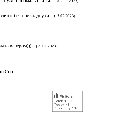
в: нужен нормальный кал...
(02.03.2023)
злетит без прикладнухи...
(13.02.2023)
ыло вечером)))...
(29.01.2023)
но Core
Visitors
Total: 8 092
Today: 43
Yesterday: 137