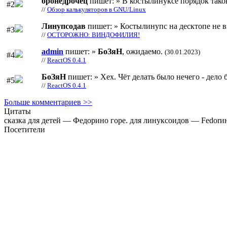
бронедрочец
пишет: » В костылинуксе порядок тако
#2
//
Обзор калькуляторов в GNU/Linux
Линупсодав
пишет: » Костылинупс на десктопе не в
#3
//
ОСТОРОЖНО: ВИНДОФИЛИЯ!
admin
пишет: »
БоЗяН
, ожидаемо.
(30.01.2023)
#4
//
ReactOS 0.4.1
БоЗяН
пишет: » Хех. Чёт делать было нечего - дело б
#5
//
ReactOS 0.4.1
Больше комментариев >>
Цитаты
сказка для детей — Федорино горе. для линуксоидов — Fedorи
Посетители