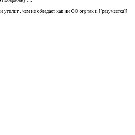
 побарабану ....
 утилит , чем не обладает как ни OO.org так и [[разумеется]]