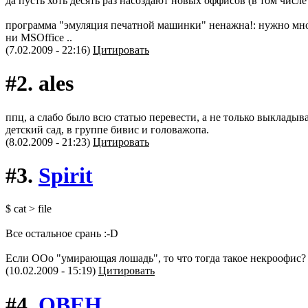
да пусть хоть десять раз насоздают новых оффисов (в том числе и 
программа "эмуляция печатной машинки" ненажна!: нужно множест
ни MSOffice ..
(7.02.2009 - 22:16)
Цитировать
#2.
ales
ппц, а слабо было всю статью перевести, а не только выкладыв
детский сад, в группе бивис и головажопа.
(8.02.2009 - 21:23)
Цитировать
#3.
Spirit
$ cat > file
Все остальное срань :-D
Если ООо "умирающая лошадь", то что тогда такое некроофис?
(10.02.2009 - 15:19)
Цитировать
#4.
OBEH