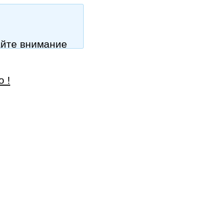
айте внимание
 !