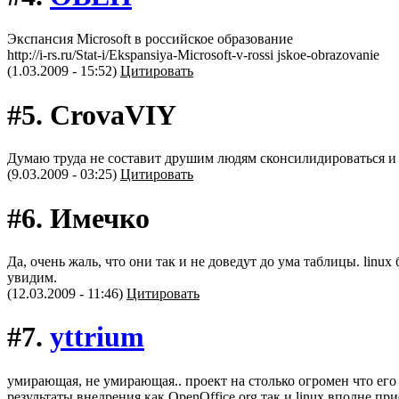
Экспансия Microsoft в российское образование
http://i-rs.ru/Stat-i/Ekspansiya-Microsoft-v-rossi jskoe-obrazovanie
(1.03.2009 - 15:52)
Цитировать
#5.
СrovaVIY
Думаю труда не составит друшим людям сконсилидироваться и 
(9.03.2009 - 03:25)
Цитировать
#6.
Имечко
Да, очень жаль, что они так и не доведут до ума таблицы. linu
увидим.
(12.03.2009 - 11:46)
Цитировать
#7.
yttrium
умирающая, не умирающая.. проект на столько огромен что его 
результаты внедрения как OpenOffice.org так и linux вполне п