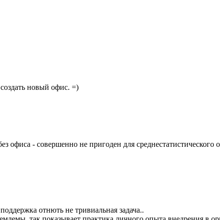
создать новый офис. =)
x без офиса - совершенно не пригоден для среднестатистического 
поддержка отнють не тривиальная задача..
риемлемы, так показывает практика личного опыта внедрения в о