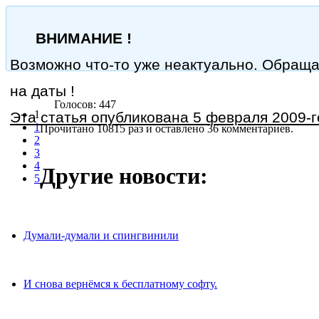
ВНИМАНИЕ !
Возможно что-то уже неактуально. Обращ
на даты !
Голосов: 447
1
Эта статья опубликована 5 февраля 2009-го
1
Прочитано 10815 раз
и оставлено 36 комментариев.
2
3
4
Другие новости:
5
Думали-думали и спингвинили
И снова вернёмся к бесплатному софту.