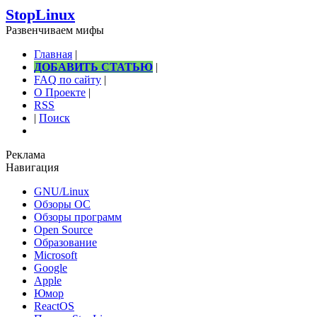
StopLinux
Развенчиваем мифы
Главная
|
ДОБАВИТЬ СТАТЬЮ
|
FAQ по сайту
|
О Проекте
|
RSS
|
Поиск
Реклама
Навигация
GNU/Linux
Обзоры ОС
Обзоры программ
Open Source
Образование
Microsoft
Google
Apple
Юмор
ReactOS