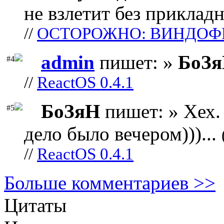
не взлетит без прикладн
//
ОСТОРОЖНО: ВИНДОФ
admin
пишет: »
БоЗ
#4
//
ReactOS 0.4.1
БоЗяН
пишет: » Хех. 
#5
дело было вечером)))...
//
ReactOS 0.4.1
Больше комментариев >>
Цитаты