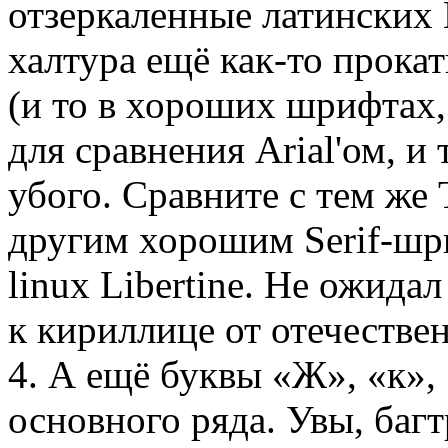
отзеркаленные латинских 
халтура ещё как-то прока
(и то в хороших шрифтах,
для сравнения Arial'ом, и 
убого. Сравните с тем ж
другим хорошим Serif-шр
linux Libertine. Не ожид
к кириллице от отечестве
4. А ещё буквы «Ж», «к»,
основного ряда. Увы, багт