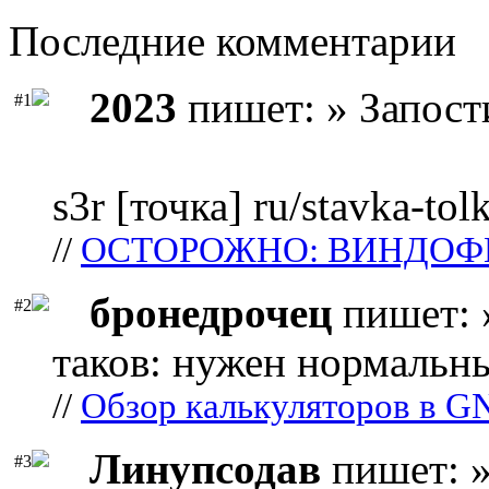
Последние комментарии
2023
пишет: » Запост
#1
s3r [точка] ru/stavka-tol
//
ОСТОРОЖНО: ВИНДОФ
бронедрочец
пишет: 
#2
таков: нужен нормальны
//
Обзор калькуляторов в G
Линупсодав
пишет: »
#3