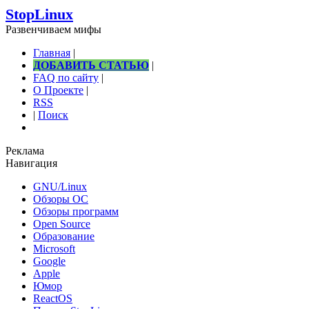
StopLinux
Развенчиваем мифы
Главная
|
ДОБАВИТЬ СТАТЬЮ
|
FAQ по сайту
|
О Проекте
|
RSS
|
Поиск
Реклама
Навигация
GNU/Linux
Обзоры ОС
Обзоры программ
Open Source
Образование
Microsoft
Google
Apple
Юмор
ReactOS