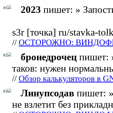
2023
пишет: » Запост
#1
s3r [точка] ru/stavka-tol
//
ОСТОРОЖНО: ВИНДОФ
бронедрочец
пишет: 
#2
таков: нужен нормальны
//
Обзор калькуляторов в G
Линупсодав
пишет: »
#3
не взлетит без прикладн