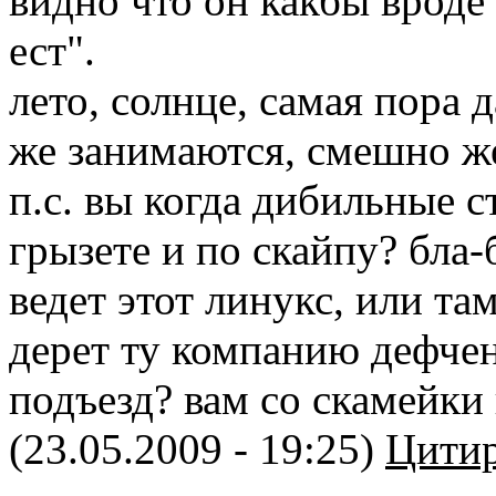
видно что он какбы вроде 
ест".
лето, солнце, самая пора 
же занимаются, смешно же
п.с. вы когда дибильные с
грызете и по скайпу? бла-
ведет этот линукс, или та
дерет ту компанию дефчен
подъезд? вам со скамейки в
(23.05.2009 - 19:25)
Цитир