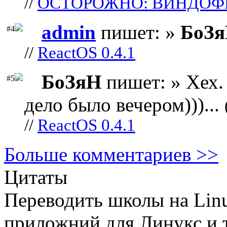
//
ОСТОРОЖНО: ВИНДОФ
admin
пишет: »
БоЗ
#4
//
ReactOS 0.4.1
БоЗяН
пишет: » Хех. 
#5
дело было вечером)))...
//
ReactOS 0.4.1
Больше комментариев >>
Цитаты
Переводить школы на Lin
приложний для Линукс и т