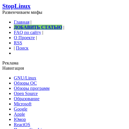
StopLinux
Развенчиваем мифы
Главная
|
ДОБАВИТЬ СТАТЬЮ
|
FAQ по сайту
|
О Проекте
|
RSS
|
Поиск
Реклама
Навигация
GNU/Linux
Обзоры ОС
Обзоры программ
Open Source
Образование
Microsoft
Google
Apple
Юмор
ReactOS