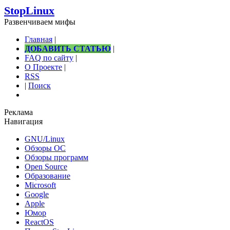
StopLinux
Развенчиваем мифы
Главная
|
ДОБАВИТЬ СТАТЬЮ
|
FAQ по сайту
|
О Проекте
|
RSS
|
Поиск
Реклама
Навигация
GNU/Linux
Обзоры ОС
Обзоры программ
Open Source
Образование
Microsoft
Google
Apple
Юмор
ReactOS