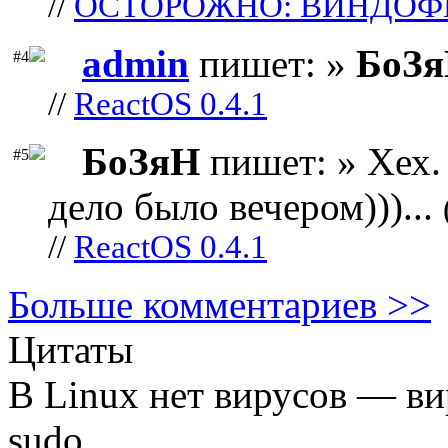
//
ОСТОРОЖНО: ВИНДОФ
admin
пишет: »
БоЗ
#4
//
ReactOS 0.4.1
БоЗяН
пишет: » Хех. 
#5
дело было вечером)))...
//
ReactOS 0.4.1
Больше комментариев >>
Цитаты
В Linux нет вирусов — ви
sudo.