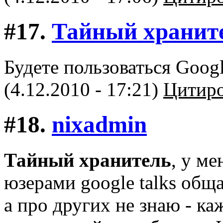
#17.
Тайный хранит
Будете пользоваться Googl
(4.12.2010 - 17:21)
Цитиро
#18.
nixadmin
Тайный хранитель
, у ме
юзерами google talks обща
а про других не знаю - ка