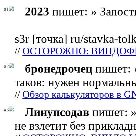
2023
пишет: » Запост
#1
s3r [точка] ru/stavka-tol
//
ОСТОРОЖНО: ВИНДОФ
бронедрочец
пишет: 
#2
таков: нужен нормальны
//
Обзор калькуляторов в G
Линупсодав
пишет: »
#3
не взлетит без прикладн