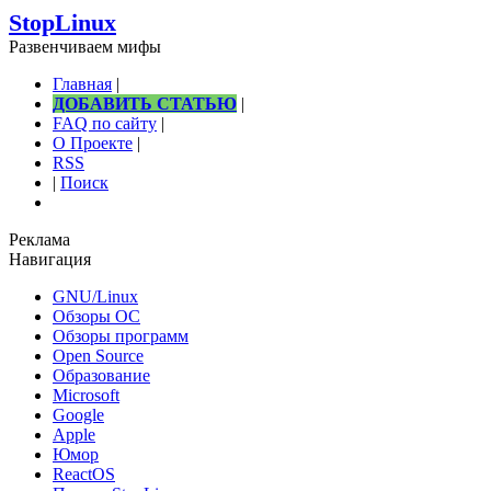
StopLinux
Развенчиваем мифы
Главная
|
ДОБАВИТЬ СТАТЬЮ
|
FAQ по сайту
|
О Проекте
|
RSS
|
Поиск
Реклама
Навигация
GNU/Linux
Обзоры ОС
Обзоры программ
Open Source
Образование
Microsoft
Google
Apple
Юмор
ReactOS