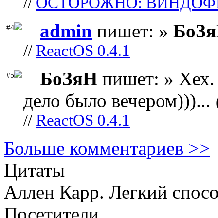
//
ОСТОРОЖНО: ВИНДОФ
admin
пишет: »
БоЗ
#4
//
ReactOS 0.4.1
БоЗяН
пишет: » Хех. 
#5
дело было вечером)))...
//
ReactOS 0.4.1
Больше комментариев >>
Цитаты
Аллен Карр. Легкий спос
Посетители