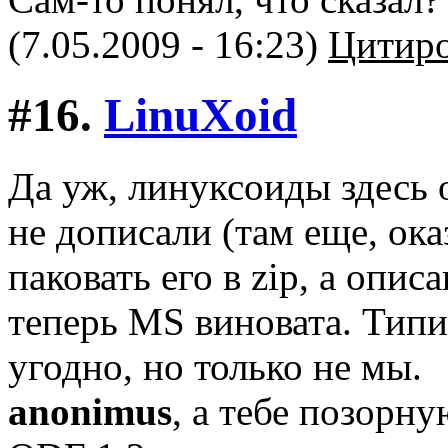
(7.05.2009 - 16:23)
Цитиро
#16.
LinuXоid
Да уж, линуксоиды здесь 
не дописали (там еще, ока
паковать его в zip, а опис
теперь MS виновата. Типич
угодно, но только не мы.
anonimus
, а тебе позорну