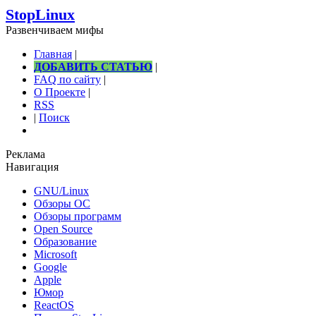
StopLinux
Развенчиваем мифы
Главная
|
ДОБАВИТЬ СТАТЬЮ
|
FAQ по сайту
|
О Проекте
|
RSS
|
Поиск
Реклама
Навигация
GNU/Linux
Обзоры ОС
Обзоры программ
Open Source
Образование
Microsoft
Google
Apple
Юмор
ReactOS