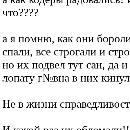
что????
а я помню, как они бороли
спали, все строгали и стро
но их подвел тут сан, да 
лопату г№вна в них кинул
Не в жизни справедливост
И какой раз их обломали!