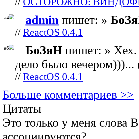
//
ОСТОРОЖНО: ВИНДОФ
admin
пишет: »
БоЗ
#4
//
ReactOS 0.4.1
БоЗяН
пишет: » Хех. 
#5
дело было вечером)))...
//
ReactOS 0.4.1
Больше комментариев >>
Цитаты
Это только у меня слова
ассоциируются?