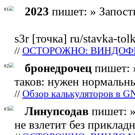
2023
пишет: » Запост
#1
s3r [точка] ru/stavka-tol
//
ОСТОРОЖНО: ВИНДОФ
бронедрочец
пишет: 
#2
таков: нужен нормальны
//
Обзор калькуляторов в G
Линупсодав
пишет: »
#3
не взлетит без прикладн