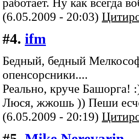
работает. Ну как всегда в
(6.05.2009 - 20:03)
Цитиро
#4.
ifm
Бедный, бедный Мелкософт
опенсорсники....
Реально, круче Башорга! :
Люся, жжошь )) Пеши есч
(6.05.2009 - 20:19)
Цитиро
#5.
Mike Nerevarin