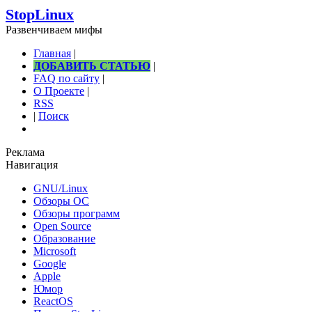
StopLinux
Развенчиваем мифы
Главная
|
ДОБАВИТЬ СТАТЬЮ
|
FAQ по сайту
|
О Проекте
|
RSS
|
Поиск
Реклама
Навигация
GNU/Linux
Обзоры ОС
Обзоры программ
Open Source
Образование
Microsoft
Google
Apple
Юмор
ReactOS