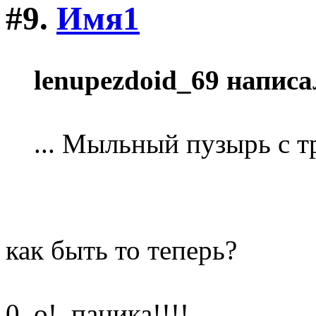
#9.
Имя1
lenupezdoid_69 написа
... Мыльный пузырь с т
как быть то теперь?
0_o!, паника!!!!