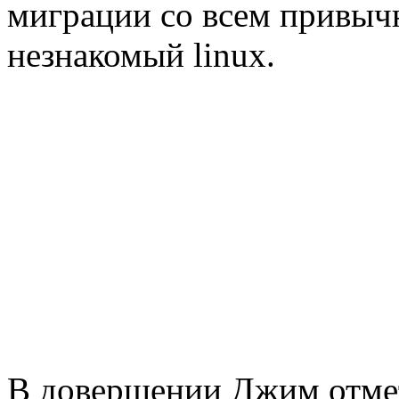
миграции со всем привыч
незнакомый linux.
В довершении Джим отмет