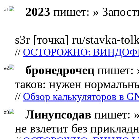
2023
пишет: » Запост
#1
s3r [точка] ru/stavka-tol
//
ОСТОРОЖНО: ВИНДОФ
бронедрочец
пишет: 
#2
таков: нужен нормальны
//
Обзор калькуляторов в G
Линупсодав
пишет: »
#3
не взлетит без прикладн