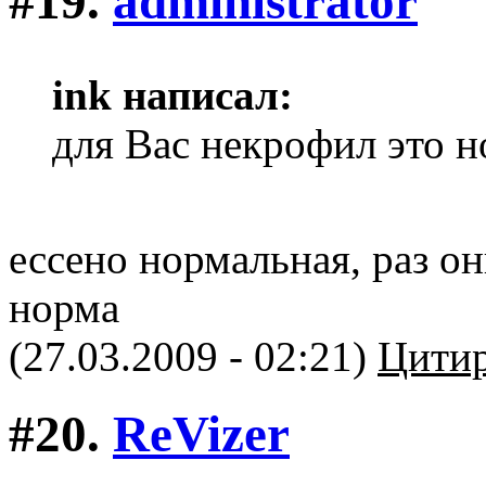
#19.
administrator
ink написал:
для Вас некрофил это 
ессено нормальная, раз он
норма
(27.03.2009 - 02:21)
Цитир
#20.
ReVizer