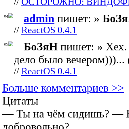
//
ОСТОРОЖНО: ВИНДОФ
admin
пишет: »
БоЗ
#4
//
ReactOS 0.4.1
БоЗяН
пишет: » Хех. 
#5
дело было вечером)))...
//
ReactOS 0.4.1
Больше комментариев >>
Цитаты
— Ты на чём сидишь? — 
добровольно?