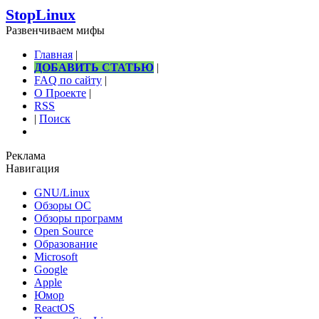
StopLinux
Развенчиваем мифы
Главная
|
ДОБАВИТЬ СТАТЬЮ
|
FAQ по сайту
|
О Проекте
|
RSS
|
Поиск
Реклама
Навигация
GNU/Linux
Обзоры ОС
Обзоры программ
Open Source
Образование
Microsoft
Google
Apple
Юмор
ReactOS