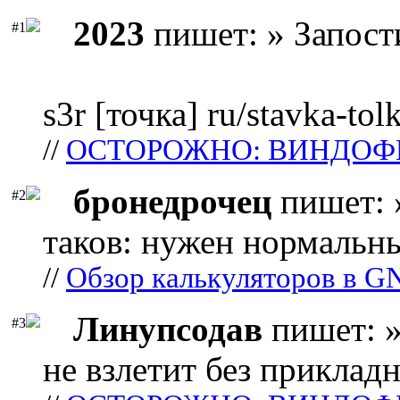
2023
пишет: » Запост
#1
s3r [точка] ru/stavka-tol
//
ОСТОРОЖНО: ВИНДОФ
бронедрочец
пишет: 
#2
таков: нужен нормальны
//
Обзор калькуляторов в G
Линупсодав
пишет: »
#3
не взлетит без прикладн