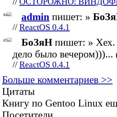
//
ОСТОРОЖНО: ВИНДОФ
admin
пишет: »
БоЗ
#4
//
ReactOS 0.4.1
БоЗяН
пишет: » Хех. 
#5
дело было вечером)))...
//
ReactOS 0.4.1
Больше комментариев >>
Цитаты
Книгу по Gentoo Linux е
Посетители