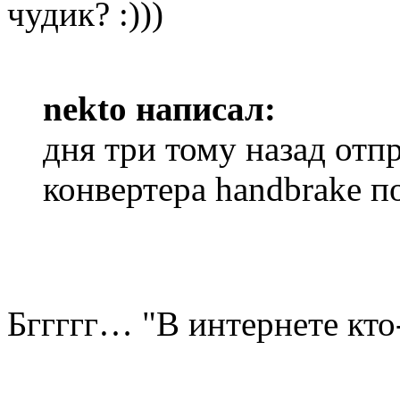
чудик? :)))
nekto написал:
дня три тому назад отп
конвертера handbrake п
Бггггг… "В интернете кто-