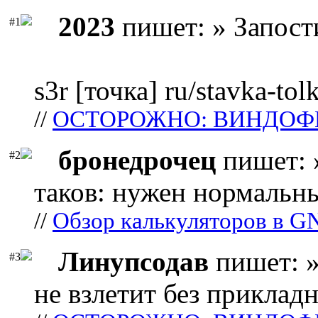
2023
пишет: » Запост
#1
s3r [точка] ru/stavka-tol
//
ОСТОРОЖНО: ВИНДОФ
бронедрочец
пишет: 
#2
таков: нужен нормальны
//
Обзор калькуляторов в G
Линупсодав
пишет: »
#3
не взлетит без прикладн