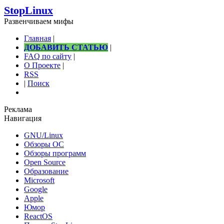
StopLinux
Развенчиваем мифы
Главная
|
ДОБАВИТЬ СТАТЬЮ
|
FAQ по сайту
|
О Проекте
|
RSS
|
Поиск
Реклама
Навигация
GNU/Linux
Обзоры ОС
Обзоры программ
Open Source
Образование
Microsoft
Google
Apple
Юмор
ReactOS